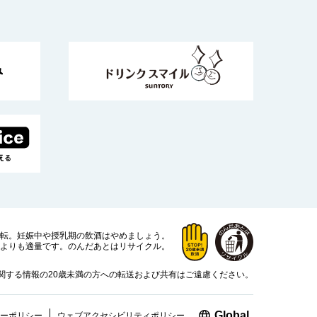
運転。
妊娠中や授乳期の飲酒はやめましょう。
よりも適量です。
のんだあとはリサイクル。
関する情報の20歳未満の方への転送および共有はご遠慮ください。
新しいウィン
Global
ーポリシー
ウェブアクセシビリティ
ポリシー