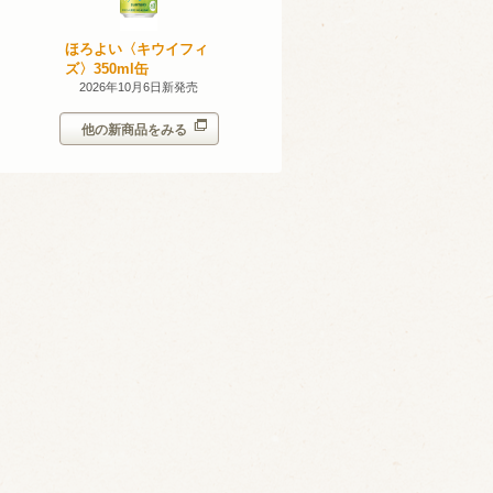
無添加のお
ほろよい〈キウイフィ
ほろよい〈レモネード
ン。スパー
ズ〉350ml缶
サワー〉350ml缶
シークヮー
7日新発売
2026年10月6日新発売
2026年10月6日新発売
350ml
他の新商品をみる