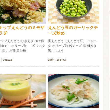
ウイスキー）
ウイスキー・ブランデー
焼酎
ナップえんどうのミモザ
えんどう豆のガーリックチ
ラダ
ーズ炒め
検索
ナップえんどう むきえび ゆで卵
実えんどう（えんどう豆） ニンニ
固ゆで） オリーブ油 粒マスタ
ク オリーブ油 粉チーズ 塩 粗挽き
 塩 こぶ茶 黒砂糖
黒こしょう
163kcal
15分
163kcal