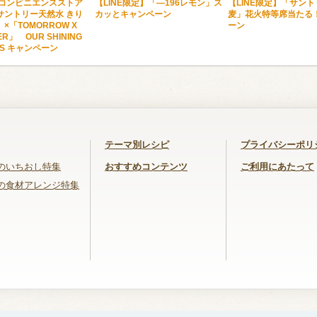
・コンビニエンスストア
【LINE限定】「―196レモン」ス
【LINE限定】「サン
サントリー天然水 きり
カッとキャンペーン
麦」花火特等席当たる
×「TOMORROW X
ーン
ER」 OUR SHINING
TS キャンペーン
テーマ別レシピ
プライバシーポリ
のいちおし特集
おすすめコンテンツ
ご利用にあたって
の食材アレンジ特集