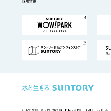
採用情報
COPYRIGHT © SUNTORY HOLDINGS LIMITED.
ALL RIGHTS R