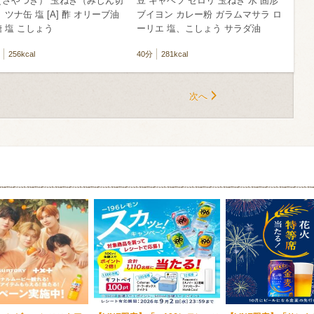
（さやつき） 玉ねぎ（みじん切
豆 キャベツ セロリ 玉ねぎ 水 固形
 ツナ缶 塩 [A] 酢 オリーブ油
ブイヨン カレー粉 ガラムマサラ ロ
 塩 こしょう
ーリエ 塩、こしょう サラダ油
256kcal
40分
281kcal
次へ