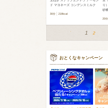
玉ねぎ スナップエンドウ アーモン
豆
ド マヨネーズ コンデンスミルク
り）
砂糖
30分
218kcal
20分
1
2
おとくなキャンペーン