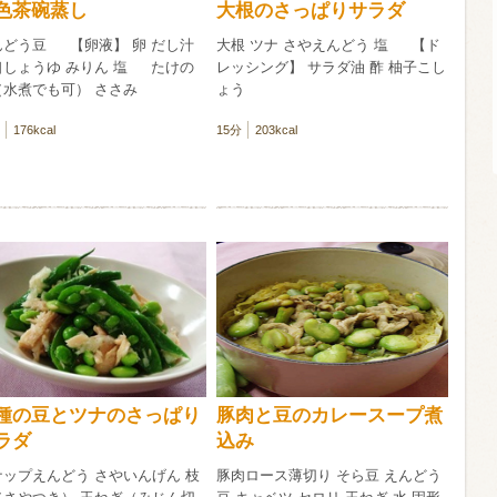
色茶碗蒸し
大根のさっぱりサラダ
んどう豆 【卵液】 卵 だし汁
大根 ツナ さやえんどう 塩 【ド
酸化防止剤
口しょうゆ みりん 塩 たけの
レッシング】 サラダ油 酢 柚子こし
いしいワイ
（水煮でも可） ささみ
ょう
クリング 〈
2026年7月
サー＆レモン〉
缶
176kcal
15分
203kcal
種の豆とツナのさっぱり
豚肉と豆のカレースープ煮
ラダ
込み
ナップえんどう さやいんげん 枝
豚肉ロース薄切り そら豆 えんどう