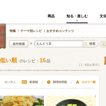
商品
知る・楽しむ
文
特集
テーマ別レシピ
おすすめコンテンツ
×
条件検索
と
が低い順
15
のレシピ：
品
中華風
イタリアン
[
1
-
9
品を表示 ]
ニック
その他・創作料理
スイーツ
並び替え：
新着順
｜
調理時間順
｜
カロリー順
野菜・いも類
きのこ
加工食品系
くだもの