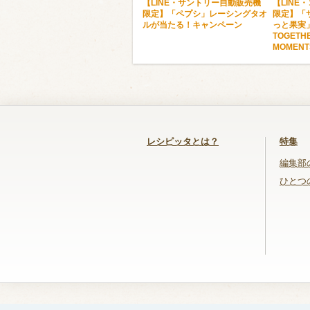
【LINE・サントリー自動販売機
【LINE
限定】「ペプシ」レーシングタオ
限定】「
ルが当たる！キャンペーン
っと果実」
TOGETH
MOMEN
レシピッタとは？
特集
編集部
ひとつ