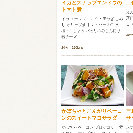
イカとスナップエンドウの
二
トマト煮
え
薄
イカ スナップエンドウ 玉ねぎ しめ
こ
じ オリーブ油 トマトソース缶 水
塩・こしょう パセリのみじん切り
30分
粉チーズ
20分
170kcal
かぼちゃとこんがりベーコ
三
ンのスイートマヨサラダ
サ
かぼちゃ ベーコン ブロッコリー 紫
ス