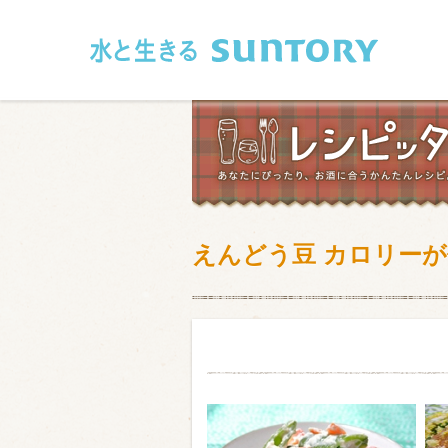
このページの本文へ移動
えんどう豆 カロリー
和食
洋食
フレンチ
アジア・エス
肉
魚介類
卵・乳製品
豆腐・豆類
お米・麺
その他