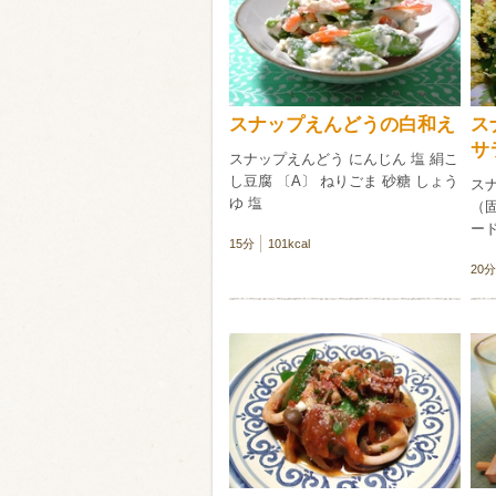
類・穀物
ビール
ハイボール（
スナップえんどうの白和え
ス
赤ワイン
白ワイン
サ
スナップえんどう にんじん 塩 絹こ
し豆腐 〔A〕 ねりごま 砂糖 しょう
ス
ゆ 塩
（
ード
15分
101kcal
20分