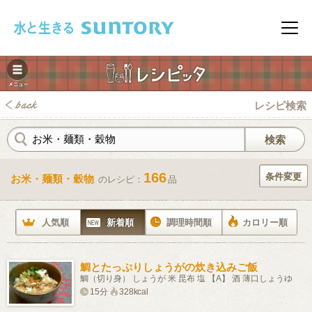
このページの本文へ移動
メニ
レシピ検索
166
条件変更
お米・麺類・穀物
のレシピ：
品
みレシピ
人気順
新着順
調理時間順
カロリー順
鯛とたっぷりしょうがの炊き込みご飯
鯛（切り身） しょうが 米 昆布 塩 【A】 酒 薄口しょうゆ
15分
328kcal