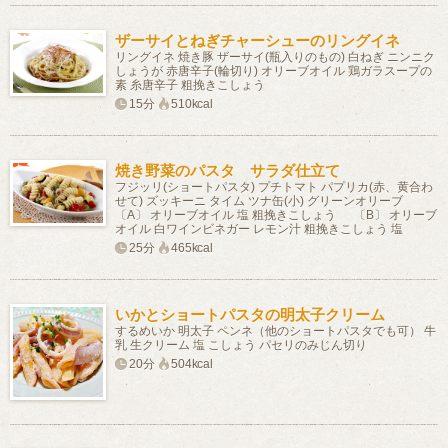
ザーサイとねぎチャーシューのリングイネ
リングイネ 焼き豚 ザーサイ(瓶入りのもの) 白ねぎ ニンニク
しょうが 赤唐辛子(輪切り) オリーブオイル 鶏ガラスープの
素 糸唐辛子 粗挽きこしょう
15分
510kcal
焼き野菜のパスタ サラダ仕立て
フジッリ(ショートパスタ) プチトマト パプリカ(赤、黄合わ
せて) ズッキーニ タイム ツナ缶(小) グリーンオリーブ
〔A〕 オリーブオイル 塩 粗挽きこしょう 〔B〕 オリーブ
オイル 白ワインビネガー レモン汁 粗挽きこしょう 塩
25分
465kcal
いかとショートパスタの明太子クリーム
するめいか 明太子 ペンネ（他のショートパスタでも可） 牛
乳 生クリーム 塩 こしょう パセリのみじん切り
20分
504kcal