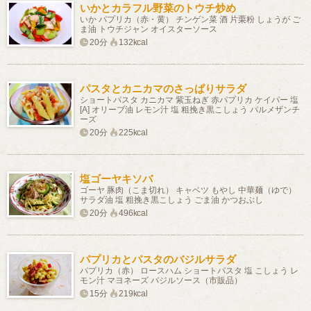
いかとカラフル野菜のトウチ炒め
いか パプリカ（赤・黄） チンゲン菜 酒 片栗粉 しょうが ご
ま油 トウチジャン オイスターソース
20分
132kcal
パスタとカニカマのさっぱりサラダ
ショートパスタ カニカマ 紫玉ねぎ 赤パプリカ ケイパー 塩
[A] オリーブ油 レモン汁 塩 粗挽き黒こしょう パルメザンチ
ーズ
20分
225kcal
塩ゴーヤキソバ
ゴーヤ 豚肉（こま切れ） キャベツ もやし 中華麺（ゆで）
サラダ油 塩 粗挽き黒こしょう ごま油 かつおぶし
20分
496kcal
パプリカとパスタのバジルサラダ
パプリカ（赤） ロースハム ショートパスタ 塩 こしょう レ
モン汁 マヨネーズ バジルソース（市販品）
15分
219kcal