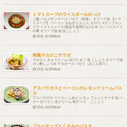
トマトスープのライスボールのっけ
ご飯 パルメザンチーズ パセリ（乾燥） オリーブ油 【トマ
トスープ】 ベーコン 玉ねぎ にんじん セロリ スナップエン
ドウ トマトジュース(食塩不使用のもの) 水 コンソメスープ
の素 オリーブ油 塩 白こしょう
30分
298kcal
和風マカロニサラダ
マカロニ きゅうり ハム ゆでたまご 塩 こしょう オリーブ油
ポン酢しょうゆ マヨネーズ パセリ（みじん切り）
15分
305kcal
アスパラガスとベーコンのレモンクリームパス
タ
アスパラガス ベーコン しめじ レモン フェットチーネ 塩 バ
ター 白ワイン 生クリーム 粉チーズ こしょう
20分
833kcal
ブルーチーズとくるみのパスタ