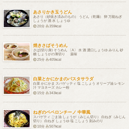
あさりかき玉うどん
あさり（砂抜き済みのもの） うどん（乾麺） 卵 万能ねぎ
しょうが 酒 水 しょうゆ
20分
359kcal
焼きさばそうめん
さば(切り身) そうめん 〔A〕 水 酒 濃口しょうゆ みりん 砂
糖 しょうがの薄切り 薬味
25分
405kcal
白菜とかにかまのパスタサラダ
白菜 かにかま スパゲッティ 塩 こしょう オリーブ油 レモン
汁 マヨネーズ カレー粉
15分
343kcal
ねぎのペペロンチーノ 中華風
スパゲティ ごま油 しょうが（みじん切り） 白ねぎ（みじん
切り） 白ねぎ しょうゆ 塩 こしょう 刻みのり
10分
507kcal