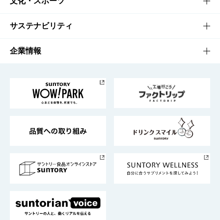
知る・楽しむTOP
文化・スポーツ
商品発売情報
キャンペーン
文化・スポーツTOP
サステナビリティ
栄養成分一覧
工場見学
サントリーホール
サステナビリティTOP
企業情報
お料理・お酒レシピ
サントリー美術館
トップメッセージ
企業情報TOP
地域情報
サントリーサンバーズ大阪
サントリーが考えるサステナビリティ経営
企業概要
東京サントリーサンゴリアス
ESG情報ポータル
グループ企業一覧
サントリースポーツ
サステナビリティストーリーズ
事業所一覧
採用情報