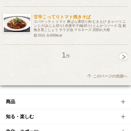
甘辛こってりトマト焼きそば
スパゲッティ トマト 豚ばら薄切り肉 むきえび きゃべつ ニ
ンニク(みじん切り) 赤唐辛子(輪切り) とんかつソース 塩 粗
挽き黒こしょう サラダ油 マヨネーズ 貝割れ大根
20分
608kcal
1
/9
このページの先頭へ
商品
商品TOP
知る・楽しむ
商品一覧