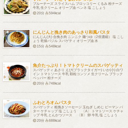
ブルーチーズ スライスハム ブロッコリー くるみ 粉チーズ
牛乳 生クリーム オリーブ油 ペンネ 塩 こしょう
20分
594kcal
にんじんと挽き肉のあっさり和風パスタ
にんじん(大) 合挽き肉 ニンニク 麺つゆ（2倍濃縮） 塩 こし
ょう 乾燥バジル スパゲティ オリーブ油 水
15分
548kcal
魚介たっぷり！トマトクリームのスパゲッティ
スパゲッティ あさり えび(ブラックタイガー) いか(小) 白ワ
イン トマトソース 牛乳 顆粒コンソメ 生クリーム ブラック
ペッパー 粉チーズ
20分
748kcal
ふわとろオムパスタ
スパゲッティ 粗挽きソーセージ 玉ねぎ しめじ ピーマン バ
ター ケチャップ 塩 こしょう 〔A〕 トマトソース ケチャ
ップ 牛乳 とんかつソース 〔B〕 卵 牛乳 塩 こしょう
20分
688kcal