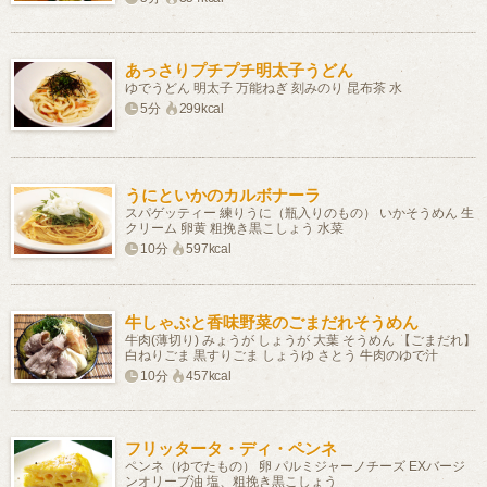
あっさりプチプチ明太子うどん
ゆでうどん 明太子 万能ねぎ 刻みのり 昆布茶 水
5分
299kcal
うにといかのカルボナーラ
スパゲッティー 練りうに（瓶入りのもの） いかそうめん 生
クリーム 卵黄 粗挽き黒こしょう 水菜
10分
597kcal
牛しゃぶと香味野菜のごまだれそうめん
牛肉(薄切り) みょうが しょうが 大葉 そうめん 【ごまだれ】
白ねりごま 黒すりごま しょうゆ さとう 牛肉のゆで汁
10分
457kcal
フリッタータ・ディ・ペンネ
ペンネ（ゆでたもの） 卵 パルミジャーノチーズ EXバージ
ンオリーブ油 塩、粗挽き黒こしょう