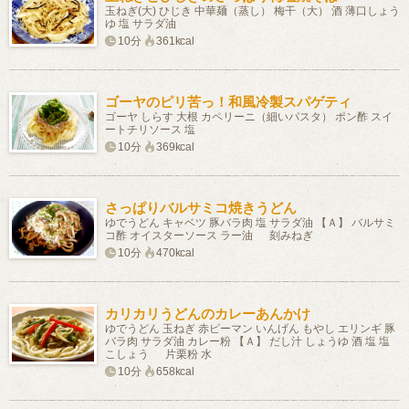
玉ねぎ(大) ひじき 中華麺（蒸し） 梅干（大） 酒 薄口しょう
ゆ 塩 サラダ油
10分
361kcal
ゴーヤのピリ苦っ！和風冷製スパゲティ
ゴーヤ しらす 大根 カペリーニ（細いパスタ） ポン酢 スイ
ートチリソース 塩
10分
369kcal
さっぱりバルサミコ焼きうどん
ゆでうどん キャベツ 豚バラ肉 塩 サラダ油 【Ａ】 バルサミ
コ酢 オイスターソース ラー油 刻みねぎ
10分
470kcal
カリカリうどんのカレーあんかけ
ゆでうどん 玉ねぎ 赤ピーマン いんげん もやし エリンギ 豚
バラ肉 サラダ油 カレー粉 【Ａ】 だし汁 しょうゆ 酒 塩 塩
こしょう 片栗粉 水
10分
658kcal