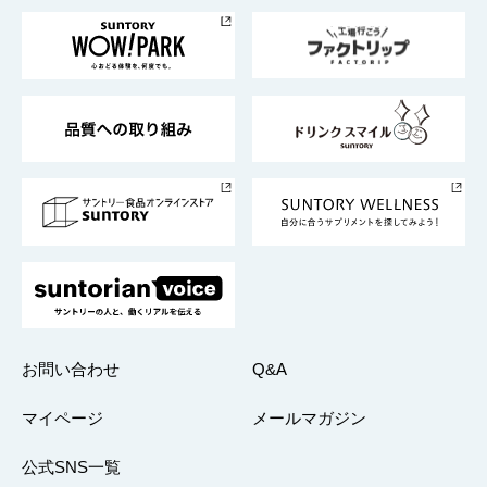
サントリー美術館
トップメッセージ
企業情報TOP
地域情報
サントリーサンバーズ大阪
サントリーが考えるサステナビリティ経営
企業概要
東京サントリーサンゴリアス
ESG情報ポータル
グループ企業一覧
サントリースポーツ
サステナビリティストーリーズ
事業所一覧
採用情報
お問い合わせ
Q&A
マイページ
メールマガジン
公式SNS一覧