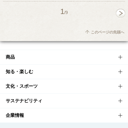
1
/9
このページの先頭へ
商品
商品TOP
知る・楽しむ
商品一覧
知る・楽しむTOP
文化・スポーツ
商品発売情報
キャンペーン
文化・スポーツTOP
サステナビリティ
栄養成分一覧
工場見学
サントリーホール
サステナビリティTOP
企業情報
お料理・お酒レシピ