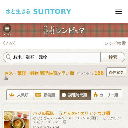
このページの本文へ移動
メニ
レシピ検索
166
条件変更
お米・麺類・穀物 調理時間が早い順
のレシピ：
品
みレシピ
人気順
新着順
調理時間順
カロリー順
バジル風味 うどんのイタリアンつけ麺
ゆでうどん バジルペースト コンソメ(固形) とろけるチー
ズ 粉チーズ トマト 湯
5分
354kcal