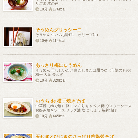
りごま 木の芽
10分
176kcal
そうめんグリッシーニ
そうめん 生ハム 揚げ油（オリーブ油）
10分
114kcal
あっさり梅にゅうめん
そうめん 干ししいたけ 白だしまたは麺つゆ（市販のもの）
梅干 大葉 長ねぎ
10分
320kcal
おうち de 横手焼きそば
中華麺（ゆで麺） 豚ミンチ肉 キャベツ 卵 ウスターソース
お好み焼きソース サラダ油 塩 こしょう 福神漬け
10分
445kcal
玉ねぎとひじきのさっぱり梅塩焼そば