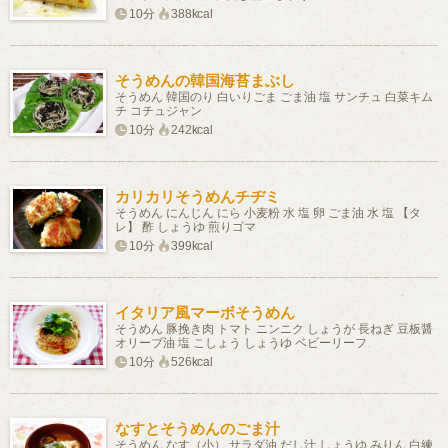
10分
388kcal
そうめんの韓国海苔まぶし
そうめん 韓国のり 白いりごま ごま油 塩 サンチュ 白菜キム
チ コチュジャン
10分
242kcal
カリカリそうめんチヂミ
そうめん にんじん にら 小麦粉 水 塩 卵 ごま油 水 塩 【タ
レ】 酢 しょうゆ 煎りゴマ
10分
399kcal
イタリア風マーボそうめん
そうめん 豚挽き肉 トマト ニンニク しょうが 長ねぎ 豆板醤
オリーブ油 塩 こしょう しょうゆ ベビーリーフ
10分
526kcal
なすとそうめんのごま汁
そうめん なす（小） サラダ油 だし汁 しょうゆ みりん 白練