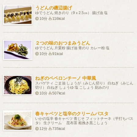
うどんの磯辺揚げ
ゆでうどん 焼きのり（9ｘ2.5㎝） 揚げ油 塩
10分
116kcal
２つの味のおつまみうどん
ゆでうどん 片栗粉 揚げ油 青のり カレー粉 塩
10分
91kcal
ねぎのペペロンチーノ 中華風
スパゲティ ごま油 しょうが（みじん切り） 白ねぎ（みじん
切り） 白ねぎ しょうゆ 塩 こしょう 刻みのり
10分
507kcal
春キャベツと塩辛のクリームパスタ
いかの塩辛 春キャベツ 青じそ フィットチーネ（平打ちパス
タ） 生クリーム 昆布茶 粗挽き黒こしょう
12分
735kcal