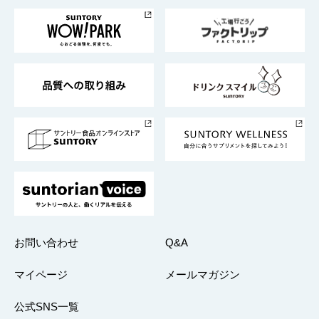
お料理・お酒レシピ
サントリー美術館
トップメッセージ
企業情報TOP
地域情報
サントリーサンバーズ大阪
サントリーが考えるサステナビリティ経営
企業概要
東京サントリーサンゴリアス
ESG情報ポータル
グループ企業一覧
サントリースポーツ
サステナビリティストーリーズ
事業所一覧
採用情報
お問い合わせ
Q&A
マイページ
メールマガジン
公式SNS一覧