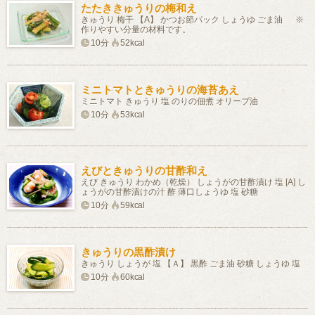
たたききゅうりの梅和え
きゅうり 梅干 【A】 かつお節パック しょうゆ ごま油 ※
作りやすい分量の材料です。
10分
52kcal
ミニトマトときゅうりの海苔あえ
ミニトマト きゅうり 塩 のりの佃煮 オリーブ油
10分
53kcal
えびときゅうりの甘酢和え
えび きゅうり わかめ（乾燥） しょうがの甘酢漬け 塩 [A] し
ょうがの甘酢漬けの汁 酢 薄口しょうゆ 塩 砂糖
10分
59kcal
きゅうりの黒酢漬け
きゅうり しょうが 塩 【Ａ】 黒酢 ごま油 砂糖 しょうゆ 塩
10分
60kcal