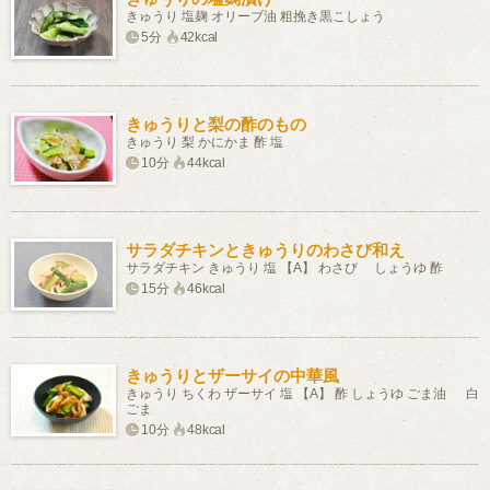
きゅうり 塩麹 オリーブ油 粗挽き黒こしょう
5分
42kcal
きゅうりと梨の酢のもの
きゅうり 梨 かにかま 酢 塩
10分
44kcal
サラダチキンときゅうりのわさび和え
サラダチキン きゅうり 塩 【A】 わさび しょうゆ 酢
15分
46kcal
きゅうりとザーサイの中華風
きゅうり ちくわ ザーサイ 塩 【A】 酢 しょうゆ ごま油 白
ごま
10分
48kcal