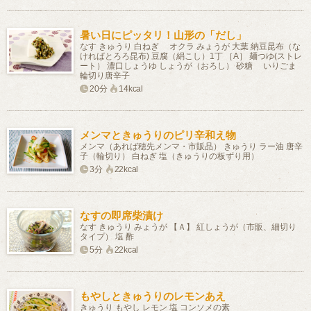
暑い日にピッタリ！山形の「だし」
なす きゅうり 白ねぎ オクラ みょうが 大葉 納豆昆布（な
ければとろろ昆布) 豆腐（絹こし）1丁 ［A］ 麺つゆ(ストレ
ート） 濃口しょうゆ しょうが（おろし） 砂糖 いりごま
輪切り唐辛子
20分
14kcal
メンマときゅうりのピリ辛和え物
メンマ（あれば穂先メンマ・市販品） きゅうり ラー油 唐辛
子（輪切り） 白ねぎ 塩（きゅうりの板ずり用）
3分
22kcal
なすの即席柴漬け
なす きゅうり みょうが 【Ａ】 紅しょうが（市販、細切り
タイプ） 塩 酢
5分
22kcal
もやしときゅうりのレモンあえ
きゅうり もやし レモン 塩 コンソメの素