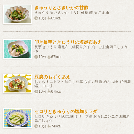
きゅうりとさきいかの甘酢
きゅうり 塩 さきいか 【Ａ】 砂糖 酢 塩 ごま油
10分
65kcal
叩き長芋ときゅうりの塩昆布あえ
長芋 きゅうり 塩昆布（細切りタイプ） ごま油 薄口しょう
ゆ
10分
67kcal
豆腐のもずくあえ
おくら ミニトマト 絹ごし豆腐 もずく酢 塩 めんつゆ（4倍濃
縮） 白ごま
10分
67kcal
セロリときゅうりの塩麹サラダ
セロリ きゅうり [A] 塩麹 オリーブ油 おろしニンニク 粗挽き
黒こしょう
10分
74kcal