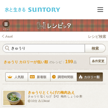
このページの本文へ移動
メニ
レシピ検索
199
条件変更
きゅうり カロリーが低い順
のレシピ：
品
みレシピ
人気順
新着順
調理時間順
カロリー順
きゅうりとくらげの梅肉あえ
きゅうり 塩くらげ 【A】 梅肉 しょうゆ 酢
10分
13kcal