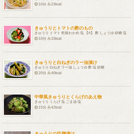
10分
23kcal
きゅうりとトマトの酢のもの
きゅうり トマト 乾燥わかめ 塩 【A】 酢 しょうゆ 砂糖 塩
10分
33kcal
きゅうりと白ねぎのラー油漬け
きゅうり 白ねぎ ラー油 しょうゆ 酢 塩 砂糖
20分
40kcal
中華風きゅうりとくらげのあえ物
きゅうり くらげ 塩 ごま油 塩
15分
42kcal
きゅうりの塩麹漬け