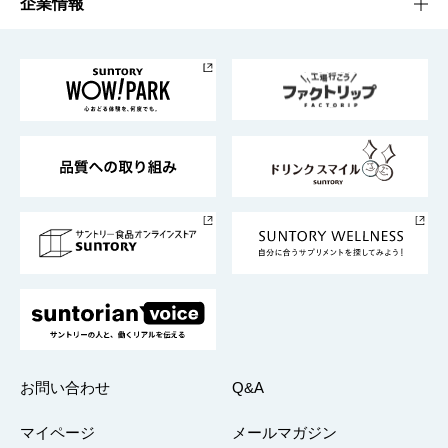
サントリーホール
サステナビリティTOP
企業情報
お料理・お酒レシピ
サントリー美術館
トップメッセージ
企業情報TOP
地域情報
サントリーサンバーズ大阪
サントリーが考えるサステナビリティ経営
企業概要
東京サントリーサンゴリアス
ESG情報ポータル
グループ企業一覧
サントリースポーツ
サステナビリティストーリーズ
事業所一覧
採用情報
お問い合わせ
Q&A
マイページ
メールマガジン