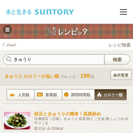
このページの本文へ移動
メニ
レシピ検索
199
条件変更
きゅうり カロリーが低い順
のレシピ：
品
みレシピ
人気順
新着順
調理時間順
カロリー順
枝豆ときゅうりの簡単！高菜炒め
冷凍枝豆（正味） きゅうり 高菜漬け ごま油 酒 しょうゆ 白
すりごま
15分
100kcal