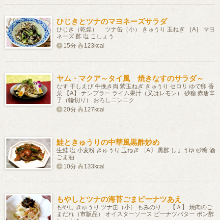
ひじきとツナのマヨネーズサラダ
ひじき（乾燥） ツナ缶（小） きゅうり 玉ねぎ ［A］ マヨ
ネーズ 酢 塩 こしょう
15分
123kcal
ヤム・マクア～タイ風 焼きなすのサラダ～
なす 干しえび 牛挽き肉 紫玉ねぎ きゅうり セロリ ゆで卵 香
菜 【A】 ナンプラー ライム果汁（又はレモン） 砂糖 赤唐辛
子（輪切り） おろしニンニク
20分
127kcal
鮭ときゅうりの中華風黒酢炒め
生鮭 塩 小麦粉 きゅうり 玉ねぎ 〔A〕 黒酢 しょうゆ 砂糖 酒
ごま油
10分
133kcal
もやしとツナの海苔ごまピーナツあえ
もやし きゅうり ツナ缶（小） もみのり 【Ａ】 焼肉のご
まだれ（市販品） オイスターソース ピーナツバター ポン酢