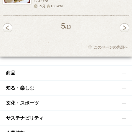
しょうゆ
15分
138kcal
5
/10
このページの先頭へ
商品
商品TOP
知る・楽しむ
商品一覧
知る・楽しむTOP
文化・スポーツ
商品発売情報
キャンペーン
文化・スポーツTOP
サステナビリティ
栄養成分一覧
工場見学