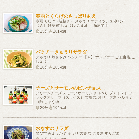
春雨とくらげのさっぱりあえ
春雨 くらげ（塩抜き） きゅうり ラディッシュ 水なす
【Ａ】 砂糖 酢 しょうゆ ごま油 糸唐辛子
15分
101kcal
パクチーきゅうりサラダ
きゅうり 鶏ささみ パクチー 【Ａ】 ナンプラー ごま油 塩 こ
しょう
10分
103kcal
チーズとサーモンのピンチョス
クリームチーズ スモークサーモン きゅうり プチトマト ブ
ラックオリーブ（スライス） 大葉 塩 オリーブ油 バルサミ
コ酢 しょうゆ
20分
104kcal
水なすのサラダ
水なす みょうが きゅうり 大葉 塩 ごま油 すりごま