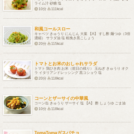
ライム汁 砂糖 塩
10分
111kcal
和風コールスロー
キャベツ きゅうり にんじん 大葉 【A】 すし酢 麺つゆ（3倍
濃縮） サラダ油 塩 粗挽き黒こしょう
20分
115kcal
トマトとお米のおしゃれサラダ
トマト 鶏ひき肉 お米（前日の残り） 玉ねぎ きゅうり オク
ラ イタリアンドレッシング 黒コショウ 塩
20分
118kcal
コーンとザーサイの中華風
コーン缶 きゅうり ザーサイ 塩 【A】 酢 しょうゆ ごま油
10分
118kcal
TomaTomaガスパチョ