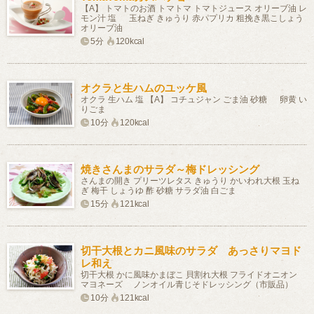
【A】 トマトのお酒 トマトマ トマトジュース オリーブ油 レ
モン汁 塩 玉ねぎ きゅうり 赤パプリカ 粗挽き黒こしょう
オリーブ油
5分
120kcal
オクラと生ハムのユッケ風
オクラ 生ハム 塩 【A】 コチュジャン ごま油 砂糖 卵黄 い
りごま
10分
120kcal
焼きさんまのサラダ～梅ドレッシング
さんまの開き プリーツレタス きゅうり かいわれ大根 玉ね
ぎ 梅干 しょうゆ 酢 砂糖 サラダ油 白ごま
15分
121kcal
切干大根とカニ風味のサラダ あっさりマヨド
レ和え
切干大根 かに風味かまぼこ 貝割れ大根 フライドオニオン
マヨネーズ ノンオイル青じそドレッシング（市販品）
10分
121kcal