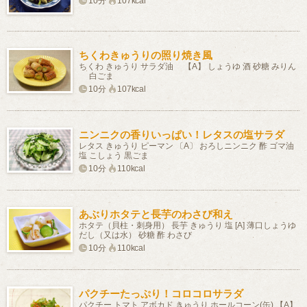
10分
107kcal
ちくわきゅうりの照り焼き風
ちくわ きゅうり サラダ油 【A】 しょうゆ 酒 砂糖 みりん
白ごま
10分
107kcal
ニンニクの香りいっぱい！レタスの塩サラダ
レタス きゅうり ピーマン 〔A〕 おろしニンニク 酢 ゴマ油
塩 こしょう 黒ごま
10分
110kcal
あぶりホタテと長芋のわさび和え
ホタテ（貝柱・刺身用） 長芋 きゅうり 塩 [A] 薄口しょうゆ
だし（又は水） 砂糖 酢 わさび
10分
110kcal
パクチーたっぷり！コロコロサラダ
パクチー トマト アボカド きゅうり ホールコーン(缶) 【A】