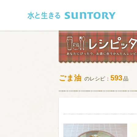
このページの本文へ移動
ごま油
593
のレシピ：
品
和食
洋食
フレンチ
アジア・エス
肉
魚介類
卵・乳製品
豆腐・豆類
お米・麺
その他