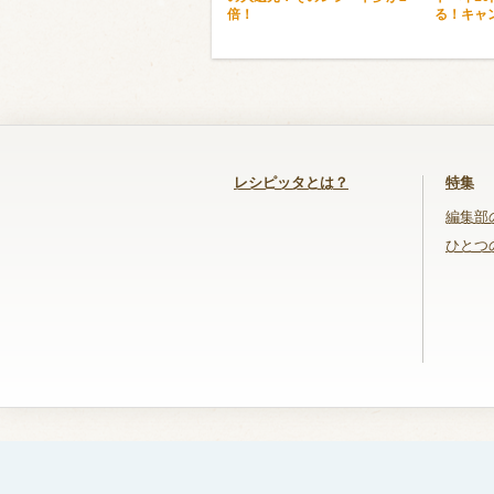
倍！
る！キャ
レシピッタとは？
特集
編集部
ひとつ