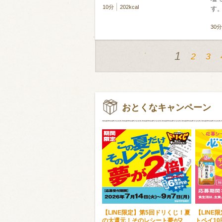
10分
202kcal
す
30分
1
2
3
おとくなキャンペーン
【LINE限定】第5回ドリくじ！夏
【LINE
の大還元！そのレシート夢が2
トペイ1