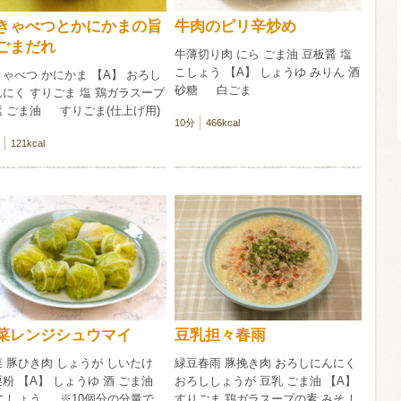
きゃべつとかにかまの旨
牛肉のピリ辛炒め
信州富士見町
ごまだれ
牛薄切り肉 にら ごま油 豆板醤 塩
ブリュット 2
こしょう 【A】 しょうゆ みりん 酒
750ml瓶
2026年7月
ゃべつ かにかま 【A】 おろし
砂糖 白ごま
にく すりごま 塩 鶏ガラスープ
素 ごま油 すりごま(仕上げ用)
10分
466kcal
121kcal
菜レンジシュウマイ
豆乳担々春雨
 豚ひき肉 しょうが しいたけ
緑豆春雨 豚挽き肉 おろしにんにく
粉 【A】 しょうゆ 酒 ごま油
おろししょうが 豆乳 ごま油 【A】
 こしょう ※10個分の分量で
すりごま 鶏ガラスープの素 みそ し