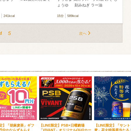
。
ょうゆ 刻みねぎ ラー油
241kcal
15分
589kcal
4
5
次へ
限定】「胡麻麦茶」ギフ
【LINE限定】PSB×日曜劇場
【LINE限定】「サン
0円分かならずもらえ
「VIVANT」オリジナルQUOカー
麦」花火特等席当たる