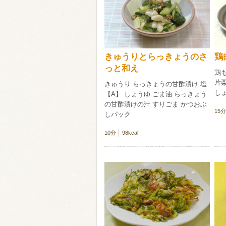
類・穀物
ビール
ハイボール（
きゅうりとらっきょうのさ
鶏
赤ワイン
白ワイン
っと和え
鶏も
片栗
きゅうり らっきょうの甘酢漬け 塩
し
【A】 しょうゆ ごま油 らっきょう
の甘酢漬けの汁 すりごま かつおぶ
15分
しパック
10分
98kcal