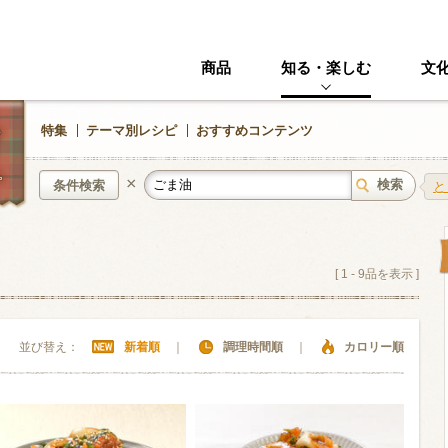
商品
知る・楽しむ
文
特集
テーマ別レシピ
おすすめコンテンツ
×
条件検索
と
中華風
イタリアン
[
1
-
9
品を表示 ]
ニック
その他・創作料理
スイーツ
並び替え：
新着順
｜
調理時間順
｜
カロリー順
野菜・いも類
きのこ
加工食品系
くだもの