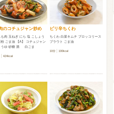
ウイスキー）
ウイスキー・ブランデー
焼酎
肉のコチュジャン炒め
ピリ辛ちくわ
も肉 玉ねぎ にら 塩 こしょう
ちくわ 白菜キムチ ブロッコリース
検索
粉 ごま油 【A】 コチュジャン
プラウト ごま油
ょうゆ 砂糖 酒 白ごま
10分
100kcal
424kcal