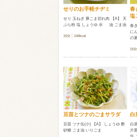
せりのお手軽チヂミ
春
塩
せり 玉ねぎ 豚こま切れ肉 【A】 天
ぷら粉 塩 しょうゆ 水 油 ごま油
春き
にん
15分
140kcal
の
15分
豆苗とツナのごまサラダ
白
豆苗 ツナ缶(小) 【A】 しょうゆ 酢
白菜
砂糖 ごま油 いりごま
片栗
塩