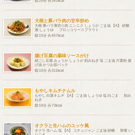
20分
341kcal
大根と豚バラ肉の甘辛炒め
大根 豚バラ薄切り肉 ニンニク しょうが ごま油 【A】 砂糖
酒 しょうゆ ブロッコリースプラウト
15分
457kcal
揚げ豆腐の薬味ソースがけ
絹ごし豆腐 みょうが しょうが 刻みねぎ 塩 ごま油 片栗粉 揚
げ油 かつお節パック
10分
311kcal
もやしキムチナムル
もやし 白菜キムチ 【A】 ごま油 しょうゆ 塩 白ごま 刻み
ねぎ
10分
73kcal
オクラと生ハムのユッケ風
オクラ 生ハム 塩 【A】 コチュジャン ごま油 砂糖 卵黄 い
りごま