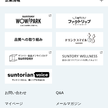
企業情報
お料理・お酒レシピ
サントリー美術館
トップメッセージ
企業情報TOP
地域情報
サントリーサンバーズ大阪
サントリーが考えるサステナビリティ経営
企業概要
東京サントリーサンゴリアス
ESG情報ポータル
グループ企業一覧
サントリースポーツ
サステナビリティストーリーズ
事業所一覧
採用情報
お問い合わせ
Q&A
マイページ
メールマガジン