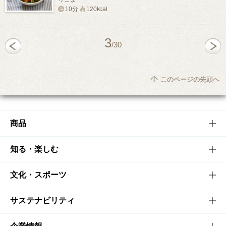
10分
120kcal
3
/30
このページの先頭へ
商品
商品TOP
知る・楽しむ
商品一覧
知る・楽しむTOP
文化・スポーツ
商品発売情報
キャンペーン
文化・スポーツTOP
サステナビリティ
栄養成分一覧
工場見学
サントリーホール
サステナビリティTOP