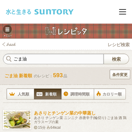
このページの本文へ移動
メニ
レシピ検索
593
条件変更
ごま油 新着順
のレシピ：
品
みレシピ
人気順
新着順
調理時間順
カロリー順
あさりとチンゲン菜の中華蒸し
あさり チンゲン菜 ニンニク 赤唐辛子(輪切り) ごま油 酒 鶏
ガラスープの素
15分
64kcal