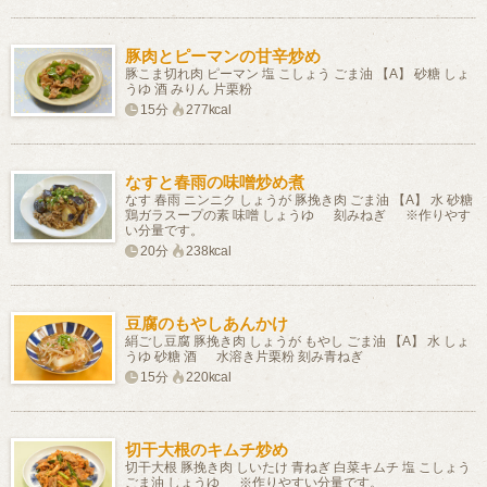
豚肉とピーマンの甘辛炒め
豚こま切れ肉 ピーマン 塩 こしょう ごま油 【A】 砂糖 しょ
うゆ 酒 みりん 片栗粉
15分
277kcal
なすと春雨の味噌炒め煮
なす 春雨 ニンニク しょうが 豚挽き肉 ごま油 【A】 水 砂糖
鶏ガラスープの素 味噌 しょうゆ 刻みねぎ ※作りやす
い分量です。
20分
238kcal
豆腐のもやしあんかけ
絹ごし豆腐 豚挽き肉 しょうが もやし ごま油 【A】 水 しょ
うゆ 砂糖 酒 水溶き片栗粉 刻み青ねぎ
15分
220kcal
切干大根のキムチ炒め
切干大根 豚挽き肉 しいたけ 青ねぎ 白菜キムチ 塩 こしょう
ごま油 しょうゆ ※作りやすい分量です。