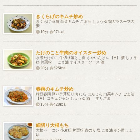
きくらげのキムチ炒め
きくらげ 豆苗 白菜キムチ ごま油 しょうゆ 鶏ガラスープの
素
10分
97kcal
たけのこと牛肉のオイスター炒め
水煮たけのこ 牛切り落とし肉 さやいんげん 【A】 酒 しょう
ゆ 片栗粉 ごま油 オイスターソース 酒
20分
525kcal
春雨のキムチ炒め
緑豆春雨 豚バラ薄切り肉 にら にんじん 白菜キムチ ごま油
【A】 コチュジャン しょうゆ 酒 すりごま
15分
428kcal
細切り大根もち
大根 ベーコン 小麦粉 片栗粉 青のり 塩 ごま油 ポン酢しょう
ゆ