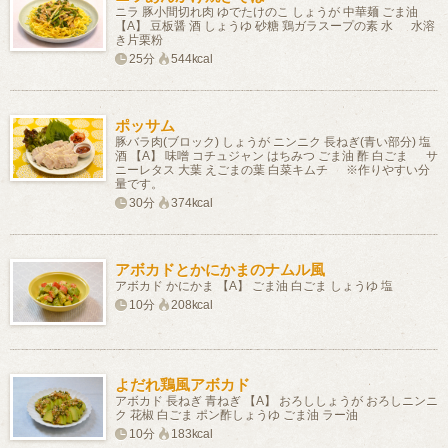
ニラ 豚小間切れ肉 ゆでたけのこ しょうが 中華麺 ごま油
【A】 豆板醤 酒 しょうゆ 砂糖 鶏ガラスープの素 水 水溶
き片栗粉
25分
544kcal
ポッサム
豚バラ肉(ブロック) しょうが ニンニク 長ねぎ(青い部分) 塩
酒 【A】 味噌 コチュジャン はちみつ ごま油 酢 白ごま サ
ニーレタス 大葉 えごまの葉 白菜キムチ ※作りやすい分
量です。
30分
374kcal
アボカドとかにかまのナムル風
アボカド かにかま 【A】 ごま油 白ごま しょうゆ 塩
10分
208kcal
よだれ鶏風アボカド
アボカド 長ねぎ 青ねぎ 【A】 おろししょうが おろしニンニ
ク 花椒 白ごま ポン酢しょうゆ ごま油 ラー油
10分
183kcal