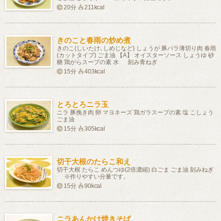
20分
211kcal
きのこと春雨の炒め煮
きのこ(しいたけ､しめじなど) しょうが 豚バラ薄切り肉 春雨
(カットタイプ) ごま油 【A】 オイスターソース しょうゆ 砂
糖 鶏がらスープの素 水 刻み青ねぎ
15分
403kcal
とろとろニラ玉
ニラ 豚挽き肉 卵 マヨネーズ 鶏ガラスープの素 塩 こしょう
ごま油
15分
305kcal
切干大根のたらこ和え
切干大根 たらこ めんつゆ(2倍濃縮) 白ごま ごま油 刻みねぎ
※作りやすい分量です。
15分
90kcal
ニラあんかけ焼きそば