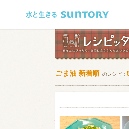
このページの本文へ移動
ごま油 新着順
のレシピ：
和食
洋食
フレンチ
アジア・エス
肉
魚介類
卵・乳製品
豆腐・豆類
お米・麺
その他