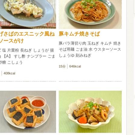
ウイスキー）
ウイスキー・ブランデー
焼酎
げさばのエスニック風ね
豚キムチ焼きそば
ソースがけ
豚バラ薄切り肉 玉ねぎ キムチ 焼き
検索
そば用麺 ごま油 水 ウスターソース
 塩 片栗粉 長ねぎ しょうが 揚
しょうゆ 刻みねぎ
 【A】 すし酢 ナンプラー ごま
砂糖 こしょう
15分
646kcal
408kcal