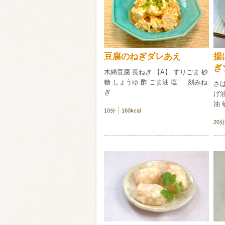
類・穀物
ビール
ハイボール（
豆腐のねぎダレあえ
揚
赤ワイン
白ワイン
ぎ
木綿豆腐 長ねぎ 【A】 すりごま 砂
糖 しょうゆ 酢 ごま油 塩 刻みね
さば
ぎ
げ油
油 
10分
160kcal
20分