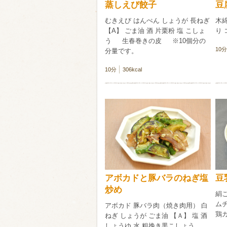
蒸しえび餃子
豆
むきえび はんぺん しょうが 長ねぎ
木綿
【A】 ごま油 酒 片栗粉 塩 こしょ
り 
う 生春巻きの皮 ※10個分の
10分
分量です。
10分
306kcal
アボカドと豚バラのねぎ塩
豆
炒め
絹
ムチ
アボカド 豚バラ肉（焼き肉用） 白
鶏
ねぎ しょうが ごま油 【Ａ】 塩 酒
しょうゆ 水 粗挽き黒こしょう