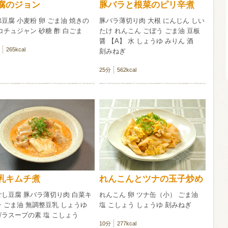
腐のジョン
豚バラと根菜のピリ辛煮
豆腐 小麦粉 卵 ごま油 焼きの
豚バラ薄切り肉 大根 にんじん しい
信州富士見町
コチュジャン 砂糖 酢 白ごま
たけ れんこん ごぼう ごま油 豆板
ブリュット 2
醤 【A】 水 しょうゆ みりん 酒
750ml瓶
2026年7月
265kcal
刻みねぎ
25分
562kcal
乳キムチ煮
れんこんとツナの玉子炒め
ごし豆腐 豚バラ薄切り肉 白菜キ
れんこん 卵 ツナ缶（小） ごま油
 ごま油 無調整豆乳 しょうゆ
塩 こしょう しょうゆ 刻みねぎ
ガラスープの素 塩 こしょう
10分
277kcal