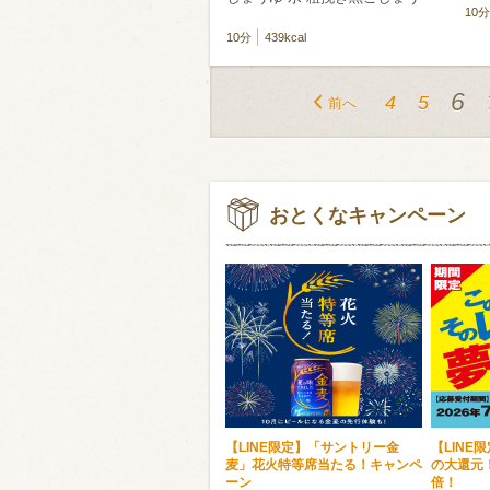
10分
10分
439kcal
6
4
5
前へ
おとくなキャンペーン
【LINE限定】「サントリー金
【LINE
麦」花火特等席当たる！キャンペ
の大還元
ーン
倍！