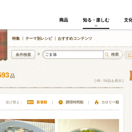
商品
知る・楽しむ
文
特集
テーマ別レシピ
おすすめコンテンツ
×
条件検索
と
593
品
中華風
イタリアン
[
46
-
54
品を表示 ]
ニック
その他・創作料理
スイーツ
並び替え：
新着順
｜
調理時間順
｜
カロリー順
野菜・いも類
きのこ
加工食品系
くだもの