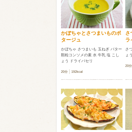
類・穀物
ビール
ハイボール（
かぼちゃとさつまいものポ
さ
赤ワイン
白ワイン
タージュ
ラ
かぼちゃ さつまいも 玉ねぎ バター
さつ
顆粒コンソメの素 水 牛乳 塩 こし
ょ
ょう ドライパセリ
20分
20分
192kcal