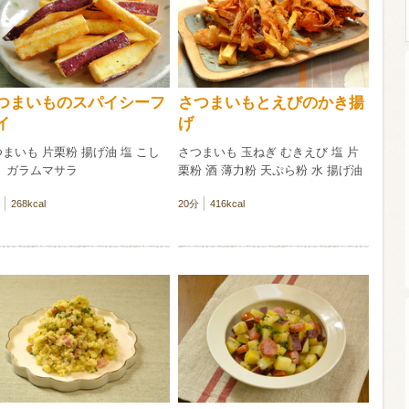
ウイスキー）
ウイスキー・ブランデー
焼酎
つまいものスパイシーフ
さつまいもとえびのかき揚
イ
げ
検索
まいも 片栗粉 揚げ油 塩 こし
さつまいも 玉ねぎ むきえび 塩 片
う ガラムマサラ
栗粉 酒 薄力粉 天ぷら粉 水 揚げ油
268kcal
20分
416kcal