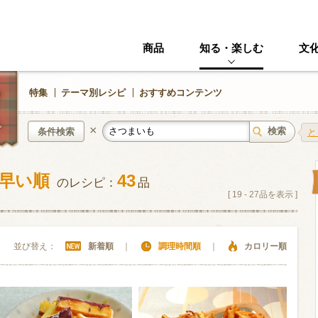
商品
知る・楽しむ
文
特集
テーマ別レシピ
おすすめコンテンツ
×
条件検索
と
が早い順
43
のレシピ：
品
中華風
イタリアン
[
19
-
27
品を表示 ]
ニック
その他・創作料理
スイーツ
並び替え：
新着順
｜
調理時間順
｜
カロリー順
野菜・いも類
きのこ
加工食品系
くだもの