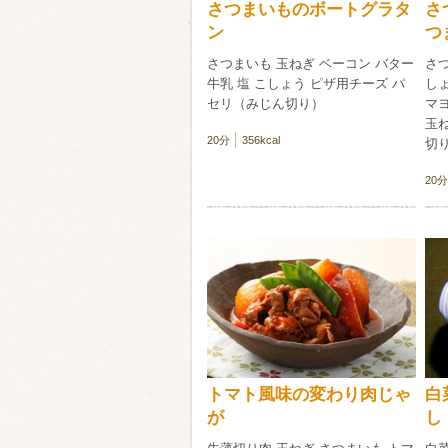
さつまいものボートグラタ
さ
ン
つ
さつまいも 玉ねぎ ベーコン バター
さつ
牛乳 塩 こしょう ピザ用チーズ パ
しょ
セリ（みじん切り）
マヨ
玉ね
20分
356kcal
切り
20分
トマト風味の変わり肉じゃ
白
が
し