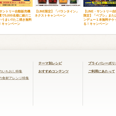
・サントリー自動販売機
【LINE限定】「バランタイン」
【LINE・サントリー
で5,000名様に銀だこ
ネクストキャンペーン
限定】「ペプシ」また
いうまい!!たこ焼き無料
ンデュー１本無料チケ
！キャンペーン
る！キャンペーン
テーマ別レシピ
プライバシーポリ
のいちおし特集
おすすめコンテンツ
ご利用にあたって
の食材アレンジ特集