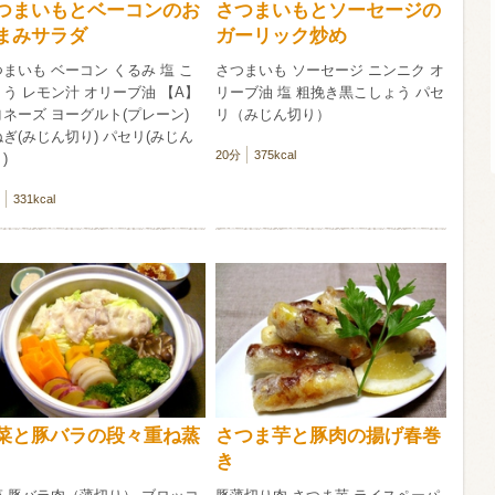
つまいもとベーコンのお
さつまいもとソーセージの
まみサラダ
ガーリック炒め
信州富士見町
ブリュット 2
まいも ベーコン くるみ 塩 こ
さつまいも ソーセージ ニンニク オ
750ml瓶
2026年7月
う レモン汁 オリーブ油 【A】
リーブ油 塩 粗挽き黒こしょう パセ
ネーズ ヨーグルト(プレーン)
リ（みじん切り）
ぎ(みじん切り) パセリ(みじん
20分
375kcal
)
331kcal
菜と豚バラの段々重ね蒸
さつま芋と豚肉の揚げ春巻
き