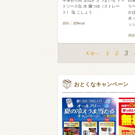
牛薄切り肉 玉ねぎ さつまいも トマ
白
トソース缶 水 麺つゆ（ストレー
リー
ト） 塩 こしょう
かぼ
水 
25分
325kcal
ッ
25分
3
1
2
前へ
おとくなキャンペーン