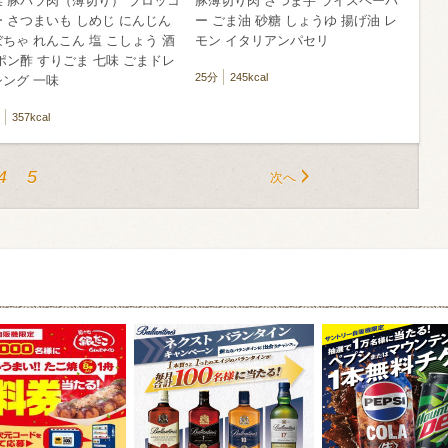
菜 豚バラ肉（薄切り） ブロッコ
豚薄切り肉 さつま芋 ライスペーパ
 さつまいも しめじ にんじん
ー ごま油 砂糖 しょうゆ 揚げ油 レ
ちゃ れんこん 塩 こしょう 酒
モン イタリアンパセリ
ポン酢 すりごま 七味 ごまドレ
25分
245kcal
シング 一味
357kcal
4
5
次へ