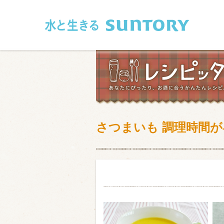
このページの本文へ移動
さつまいも 調理時間
和食
洋食
フレンチ
アジア・エス
肉
魚介類
卵・乳製品
豆腐・豆類
お米・麺
その他