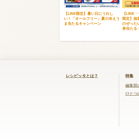
【LINE限定】暑い日にうれし
【LINE
い！「オールフリー」夏の冷えう
限定】抽選
ま当たるキャンペーン
のぜった
券当たる
レシピッタとは？
特集
編集部
ひとつ