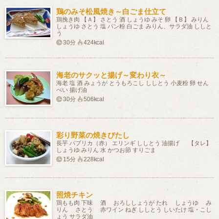
鶏のみそ松風焼き～白ごま仕立て
鶏挽き肉 【Ａ】 さとう 酒 しょうゆ みそ 卵 【Ｂ】 みりん
しょうゆ さとう 塩 パン粉 白ごま みりん、サラダ油 ししと
う
30分
424kcal
海老のサクッと揚げ～変わり衣～
海老 塩 酒 みょうが とうもろこし ししとう 小麦粉 卵 せん
べい 揚げ油
30分
506kcal
彩り野菜の焼きびたし
長芋 パプリカ（赤） エリンギ ししとう 油揚げ 【タレ】
しょうゆ みりん 水 かつお節 すりごま
15分
228kcal
照焼チキン
鶏もも肉 下味 酒 おろししょうが たれ しょうゆ み
りん さとう 赤ワイン ねぎ ししとう しいたけ 塩・こし
ょう サラダ油