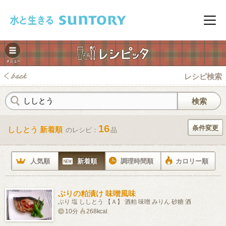
このページの本文へ移動
メニ
レシピ検索
16
条件変更
ししとう 新着順
のレシピ：
品
みレシピ
人気順
新着順
調理時間順
カロリー順
ぶりの粕漬け 味噌風味
ぶり 塩 ししとう 【Ａ】 酒粕 味噌 みりん 砂糖 酒
10分
268kcal