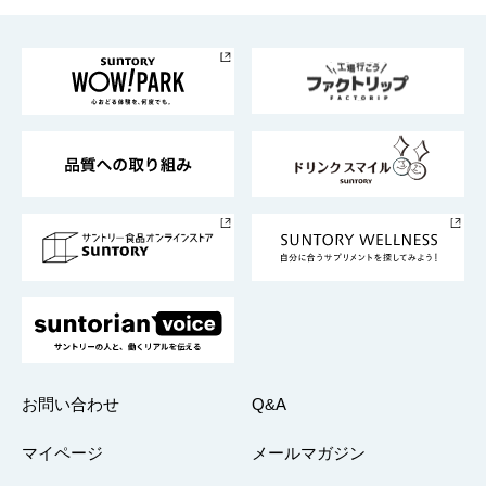
お料理・お酒レシピ
サントリー美術館
トップメッセージ
企業情報TOP
地域情報
サントリーサンバーズ大阪
サントリーが考えるサステナビリティ経営
企業概要
東京サントリーサンゴリアス
ESG情報ポータル
グループ企業一覧
サントリースポーツ
サステナビリティストーリーズ
事業所一覧
採用情報
お問い合わせ
Q&A
マイページ
メールマガジン