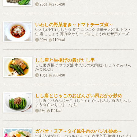
25分
276kcal
いわしの野菜巻き～トマトチーズ煮～
いわし(小羽) ししとう 長芋 ニンニク 唐辛子 バジル トマト
缶 塩 こしょう 薄力粉 オリーブ油 しょうゆ ピザ用チーズ
20分
410kcal
しし唐と生揚げの煮びたし串
しし唐 厚揚げ サラダ油 水 だしの素(顆粒) しょうゆ みりん
かつおぶし
10分
200kcal
しし唐とじゃこのおばんざい風おかか炒め
しし唐 ちりめんじゃこ（しらす） かつおぶし 酒 みりん し
ょうゆ 白いりごま ごま油
5分
111kcal
ガバオ・ヌア～タイ風牛肉のバジル炒め～
牛肉(うす切り) バジル にんにく 赤唐辛子(輪切り) パプリ