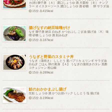
カ(赤) 獅子唐 ［Ａ］ 濃口しょうゆ 酒 片栗粉 ［Ｂ］ ナンプ
ラー オイスターソース 濃口しょうゆ 酒 砂糖 卵 サラダ油
15分
415kcal
揚げなすの納豆味噌がけ
なす 獅子唐 納豆 白ねぎ かつおぶし ごま油 揚げ油 〔A〕 味
噌 砂糖 しょうゆ 酒 刻みねぎ
15分
187kcal
うなぎと野菜のスタミナ丼
うなぎ（蒲焼き） ししとう 黄パプリカ エリンギ サラダ油
白ねぎ ごはん 卵の黄身 【Ａ】 うなぎの蒲焼きのタレ 黒酢
コチュジャン 粉山椒
15分
289kcal
鮭のおかかまぶし揚げ
生鮭 しょうゆ 酒 かつお節パック ししとう 塩 揚げ油
15分
196kcal