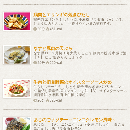
鶏肉とエリンギの焼きびたし
鶏胸肉 エリンギ ししとう 塩 小麦粉 サラダ油 【Ａ】 だし
しょうゆ みりん 塩 ※作りやすい量の材料です。
20分
461kcal
なすと豚肉の天ぷら
なす 豚ロース薄切り肉 大葉 ししとう 卵 薄力粉 冷水 揚げ油
【Ａ】 だし 塩 みりん しょうゆ
25分
620kcal
牛肉と初夏野菜のオイスターソース炒め
牛ももステーキ肉 ししとう 茄子 玉ねぎ 赤パプリカ ニンニ
ク 輪切り唐辛子 塩コショウ ごま油 【A】 オイスターソース
濃口醤油 水 料理酒 上白糖 片栗粉
20分
325kcal
あじのごまソテー～ニンニクレモン風味～
あじ 塩 【Ａ】 ニンニク しょうゆ 酒 こしょう 白ごま
黒ごま しし唐 サラダ油 レモン