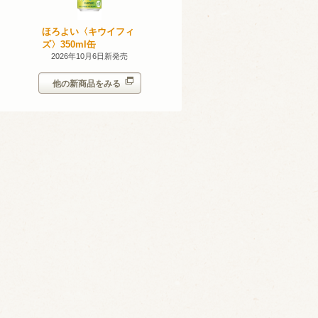
無添加のお
ほろよい〈キウイフィ
ほろよい〈レモネード
ン。スパー
ズ〉350ml缶
サワー〉350ml缶
シークヮー
7日新発売
2026年10月6日新発売
2026年10月6日新発売
350ml
他の新商品をみる