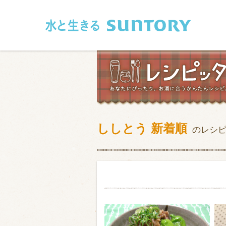
このページの本文へ移動
ししとう 新着順
のレシ
和食
洋食
フレンチ
アジア・エス
肉
魚介類
卵・乳製品
豆腐・豆類
お米・麺
その他