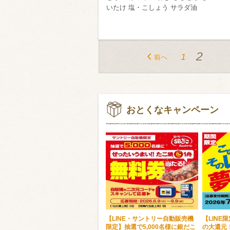
いたけ 塩・こしょう サラダ油
2
1
前へ
おとくなキャンペーン
【LINE・サントリー自動販売機
【LINE
限定】抽選で5,000名様に銀だこ
の大還元