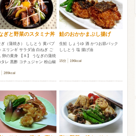
ウイスキー）
ウイスキー・ブランデー
焼酎
なぎと野菜のスタミナ丼
鮭のおかかまぶし揚げ
なぎ（蒲焼き） ししとう 黄パプ
生鮭 しょうゆ 酒 かつお節パック
検索
 エリンギ サラダ油 白ねぎ ご
ししとう 塩 揚げ油
 卵の黄身 【Ａ】 うなぎの蒲焼
15分
196kcal
タレ 黒酢 コチュジャン 粉山椒
289kcal