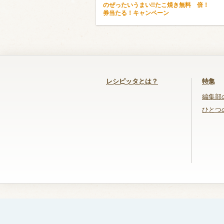
のぜったいうまい!!たこ焼き無料
倍！
券当たる！キャンペーン
レシピッタとは？
特集
編集部
ひとつ