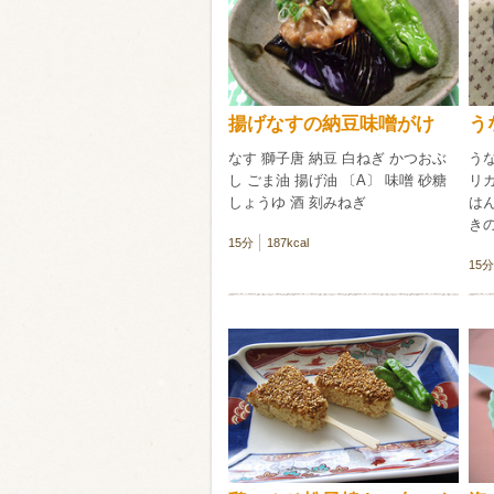
類・穀物
ビール
ハイボール（
揚げなすの納豆味噌がけ
う
赤ワイン
白ワイン
なす 獅子唐 納豆 白ねぎ かつおぶ
う
し ごま油 揚げ油 〔A〕 味噌 砂糖
リカ
しょうゆ 酒 刻みねぎ
はん
きの
15分
187kcal
15分