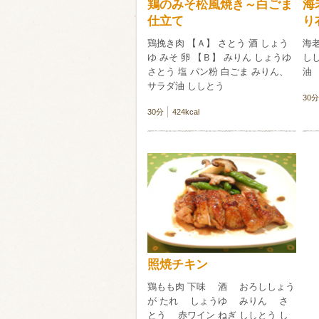
鶏のみそ松風焼き～白ごま
海
仕立て
り
鶏挽き肉 【Ａ】 さとう 酒 しょう
海老
ゆ みそ 卵 【Ｂ】 みりん しょうゆ
しし
さとう 塩 パン粉 白ごま みりん、
油
サラダ油 ししとう
30分
30分
424kcal
照焼チキン
鶏もも肉 下味 酒 おろししょう
が たれ しょうゆ みりん さ
とう 赤ワイン ねぎ ししとう し