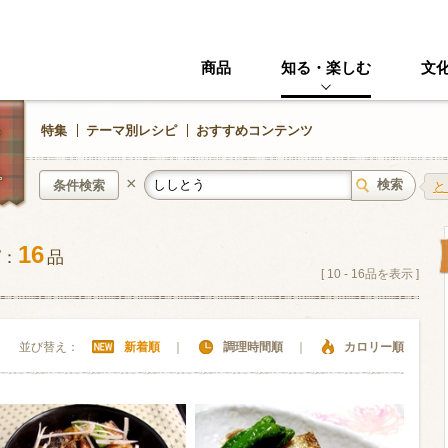
商品
知る・楽しむ
文
特集
テーマ別レシピ
おすすめコンテンツ
×
条件検索
と
16
ピ：
品
中華風
イタリアン
[
10
-
16
品を表示 ]
ニック
その他・創作料理
スイーツ
並び替え：
新着順
｜
調理時間順
｜
カロリー順
野菜・いも類
きのこ
加工食品系
くだもの