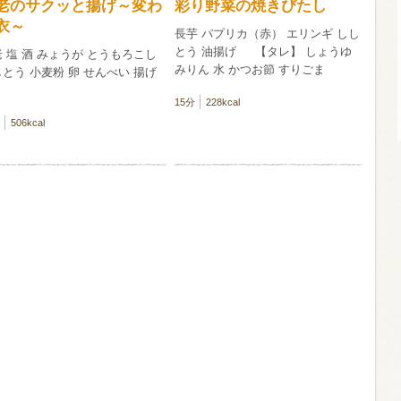
老のサクッと揚げ～変わ
彩り野菜の焼きびたし
衣～
長芋 パプリカ（赤） エリンギ しし
酸化防止剤
とう 油揚げ 【タレ】 しょうゆ
 塩 酒 みょうが とうもろこし
いしいワイ
みりん 水 かつお節 すりごま
とう 小麦粉 卵 せんべい 揚げ
クリング 〈
2026年7月
サー＆レモン〉
15分
228kcal
缶
506kcal