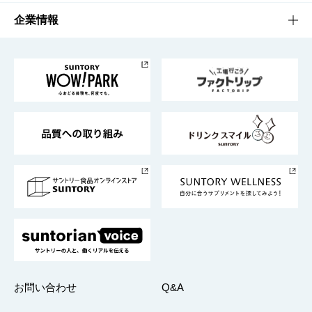
栄養成分一覧
工場見学
サントリーホール
サステナビリティTOP
企業情報
お料理・お酒レシピ
サントリー美術館
トップメッセージ
企業情報TOP
地域情報
サントリーサンバーズ大阪
サントリーが考えるサステナビリティ経営
企業概要
東京サントリーサンゴリアス
ESG情報ポータル
グループ企業一覧
サントリースポーツ
サステナビリティストーリーズ
事業所一覧
採用情報
お問い合わせ
Q&A