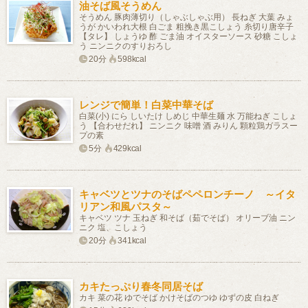
油そば風そうめん
そうめん 豚肉薄切り（しゃぶしゃぶ用） 長ねぎ 大葉 みょ
うが かいわれ大根 白ごま 粗挽き黒こしょう 糸切り唐辛子
【タレ】 しょうゆ 酢 ごま油 オイスターソース 砂糖 こしょ
う ニンニクのすりおろし
20分
598kcal
レンジで簡単！白菜中華そば
白菜(小) にら しいたけ しめじ 中華生麺 水 万能ねぎ こしょ
う 【合わせだれ】 ニンニク 味噌 酒 みりん 顆粒鶏ガラスー
プの素
5分
429kcal
キャベツとツナのそばペペロンチーノ ～イタ
リアン和風パスタ～
キャベツ ツナ 玉ねぎ 和そば（茹でそば） オリーブ油 ニン
ニク 塩、こしょう
20分
341kcal
カキたっぷり春冬同居そば
カキ 菜の花 ゆでそば かけそばのつゆ ゆずの皮 白ねぎ