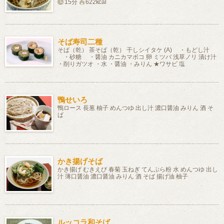
15分
622kcal
そば寿司二種
そば（乾） 茶そば（乾） 干しシイタケ (A) ・もどし汁
・砂糖 ・醤油 カニカマボコ 卵 ミツバ 浅草ノリ 漬け汁
・削りガツオ ・水 ・醤油 ・みりん ★ワサビ 塩
鴨せいろ
鴨ロース 長葱 柚子 めんつゆ 出し汁 濃口醤油 みりん 酒 そ
ば
かき揚げそば
かき揚げ むきえび 春菊 玉ねぎ てんぷら粉 水 めんつゆ 出し
汁 薄口醤油 濃口醤油 みりん 酒 そば 揚げ油 柚子
ルッコラ和そば