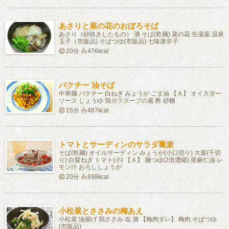
あさりと菜の花のおぼろそば
あさり（砂抜きしたもの） 酒 そば(乾麺) 菜の花 生湯葉 温泉
玉子（市販品) そばつゆ(市販品) 七味唐辛子
20分
476kcal
パクチー 油そば
中華麺 パクチー 白ねぎ みょうが ごま油 【Ａ】 オイスター
ソース しょうゆ 鶏ガラスープの素 酢 砂糖
15分
487kcal
トマトとサーディンのサラダ蕎麦
そば(乾麺) オイルサーディン みょうが(小口切り) 大葉(千切
り) 白髪ねぎ トマト(小) 【Ａ】 麺つゆ(2倍濃縮) 亜麻仁油 レ
モン汁 おろししょうが
20分
698kcal
小松菜とささみの梅あえ
小松菜 油揚げ 鶏ささみ 塩 酒 【梅肉ダレ】 梅肉 そばつゆ
(市販品)