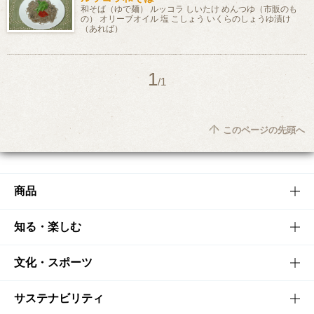
和そば（ゆで麺） ルッコラ しいたけ めんつゆ（市販のも
の） オリーブオイル 塩 こしょう いくらのしょうゆ漬け
（あれば）
1
/1
このページの先頭へ
商品
商品TOP
知る・楽しむ
商品一覧
知る・楽しむTOP
文化・スポーツ
商品発売情報
キャンペーン
文化・スポーツTOP
サステナビリティ