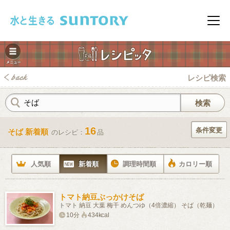
このページの本文へ移動
メニ
レシピ検索
16
条件変更
そば 新着順
のレシピ：
品
みレシピ
人気順
新着順
調理時間順
カロリー順
トマト納豆ぶっかけそば
トマト 納豆 大葉 梅干 めんつゆ（4倍濃縮） そば（乾麺）
10分
434kcal