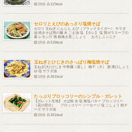
20分
115kcal
セロリとえびのあっさり塩焼そば
セロリ 玉ねぎ にんじん えび（ブラックタイガー） サラダ
油 焼きそば用の麺 水 ごま油 塩 【タレ】 塩 鶏ガラスープの
素 レモン汁 酒 粗挽き黒こしょう おろしニンニク
15分
528kcal
玉ねぎとひじきのさっぱり梅塩焼そば
玉ねぎ(大) ひじき 中華麺（蒸し） 梅干（大） 酒 薄口しょう
ゆ 塩 サラダ油
10分
361kcal
たっぷりブロッコリーのシンプル・ガレット
【ガレット生地】 そば粉 水 塩 無塩バター ブロッコリー
（花の部分） ブロッコリー ソーセージ 塩 こしょう 粉チ
ーズ サラダ油
20分
361kcal