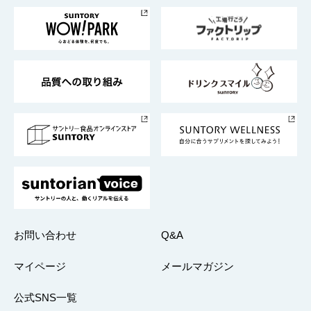
サントリー美術館
トップメッセージ
企業情報TOP
地域情報
サントリーサンバーズ大阪
サントリーが考えるサステナビリティ経営
企業概要
東京サントリーサンゴリアス
ESG情報ポータル
グループ企業一覧
サントリースポーツ
サステナビリティストーリーズ
事業所一覧
採用情報
お問い合わせ
Q&A
マイページ
メールマガジン
公式SNS一覧