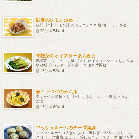
砂肝のレモン炒め
砂肝 【A】 レモン汁 おろしニンニク 塩 酒 サラダ油
20分
54kcal
青梗菜のオイスターあんかけ
青梗菜 ニンニク ごま油 【Ａ】 オイスターソース しょうゆ
水 砂糖 鶏ガラスープの素 水溶き片栗粉
15分
58kcal
春キャベツのナムル
春キャベツ 韓国のり 【A】 おろしニンニク 塩 しょうゆ ご
ま油
15分
60kcal
マッシュルームのチーズ焼き
マッシュルーム（大きいもの） 玉ねぎ パセリ おろしニンニ
ク オリーブ油 塩 こしょう 溶けるスライスチーズ 粗びき黒