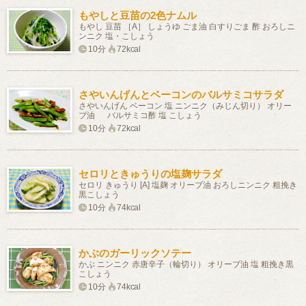
もやしと豆苗の2色ナムル
もやし 豆苗 ［A］ しょうゆ ごま油 白すりごま 酢 おろしニ
ンニク 塩・こしょう
10分
72kcal
さやいんげんとベーコンのバルサミコサラダ
さやいんげん ベーコン 塩 ニンニク（みじん切り） オリー
ブ油 バルサミコ酢 塩 こしょう
10分
72kcal
セロリときゅうりの塩麹サラダ
セロリ きゅうり [A] 塩麹 オリーブ油 おろしニンニク 粗挽き
黒こしょう
10分
74kcal
かぶのガーリックソテー
かぶ ニンニク 赤唐辛子（輪切り） オリーブ油 塩 粗挽き黒
こしょう
10分
74kcal