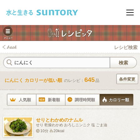
このページの本文へ移動
メニ
レシピ検索
645
条件変更
にんにく カロリーが低い順
のレシピ：
品
みレシピ
人気順
新着順
調理時間順
カロリー順
せりとわかめのナムル
せり 乾燥わかめ おろしニンニク 塩 ごま油
10分
20kcal