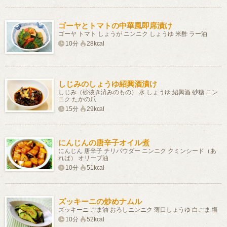
ゴーヤとトマトの中華風即席漬け
ゴーヤ トマト しょうが ニンニク しょうゆ 米酢 ラー油
10分
28kcal
しじみのしょうゆ紹興酒漬け
しじみ（砂抜き済みのもの） 水 しょうゆ 紹興酒 砂糖 ニン
ニク たかの爪
15分
29kcal
にんじんの唐辛子オイル煮
にんじん 唐辛子 チリパウダー ニンニク クミンシード（あ
れば） オリーブ油
10分
51kcal
ズッキーニの炒めナムル
ズッキーニ ごま油 おろしニンニク 薄口しょうゆ 白ごま 塩
10分
52kcal