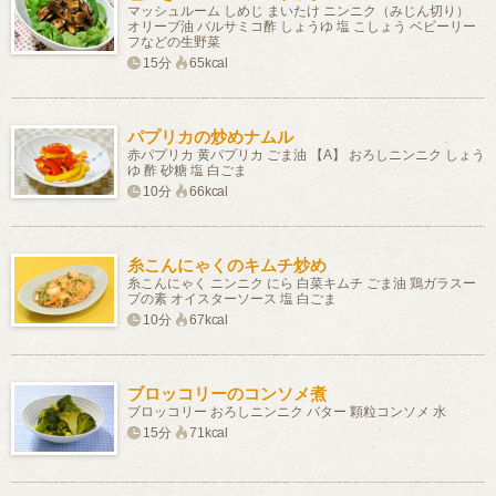
マッシュルーム しめじ まいたけ ニンニク（みじん切り）
オリーブ油 バルサミコ酢 しょうゆ 塩 こしょう ベビーリー
フなどの生野菜
15分
65kcal
パプリカの炒めナムル
赤パプリカ 黄パプリカ ごま油 【A】 おろしニンニク しょう
ゆ 酢 砂糖 塩 白ごま
10分
66kcal
糸こんにゃくのキムチ炒め
糸こんにゃく ニンニク にら 白菜キムチ ごま油 鶏ガラスー
プの素 オイスターソース 塩 白ごま
10分
67kcal
ブロッコリーのコンソメ煮
ブロッコリー おろしニンニク バター 顆粒コンソメ 水
15分
71kcal