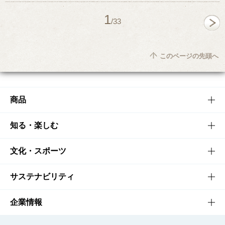
1
/33
このページの先頭へ
商品
商品TOP
知る・楽しむ
商品一覧
知る・楽しむTOP
文化・スポーツ
商品発売情報
キャンペーン
文化・スポーツTOP
サステナビリティ
栄養成分一覧
工場見学
サントリーホール
サステナビリティTOP
企業情報
お料理・お酒レシピ