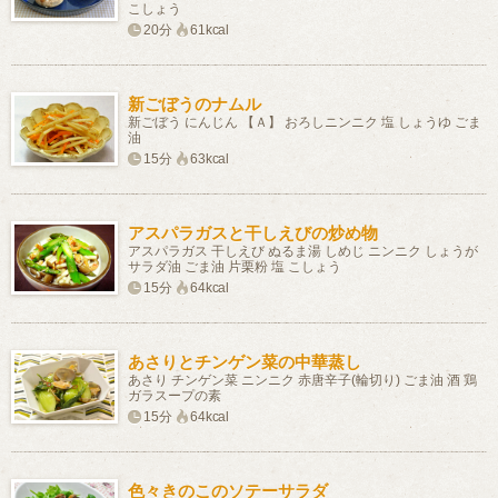
こしょう
20分
61kcal
新ごぼうのナムル
新ごぼう にんじん 【Ａ】 おろしニンニク 塩 しょうゆ ごま
油
15分
63kcal
アスパラガスと干しえびの炒め物
アスパラガス 干しえび ぬるま湯 しめじ ニンニク しょうが
サラダ油 ごま油 片栗粉 塩 こしょう
15分
64kcal
あさりとチンゲン菜の中華蒸し
あさり チンゲン菜 ニンニク 赤唐辛子(輪切り) ごま油 酒 鶏
ガラスープの素
15分
64kcal
色々きのこのソテーサラダ