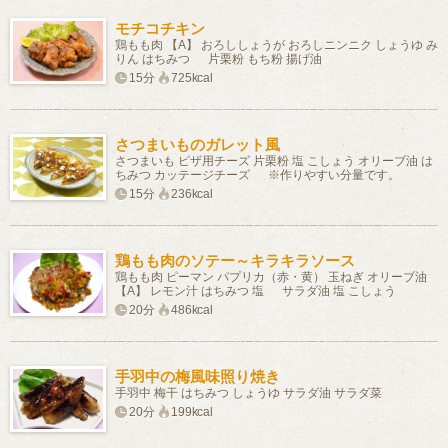
モチコチキン
鶏もも肉 【A】 おろししょうが おろしニンニク しょうゆ み
りん はちみつ 片栗粉 もち粉 揚げ油
15分
725kcal
さつまいものガレット風
さつまいも ピザ用チーズ 片栗粉 塩 こしょう オリーブ油 は
ちみつ カッテージチーズ ※作りやすい分量です。
15分
236kcal
鶏もも肉のソテー～キラキラソース
鶏もも肉 ピーマン パプリカ（赤・黄） 玉ねぎ オリーブ油
【A】 レモン汁 はちみつ 塩 サラダ油 塩 こしょう
20分
486kcal
手羽中の梅風味照り焼き
手羽中 梅干 はちみつ しょうゆ サラダ油 サラダ菜
20分
199kcal