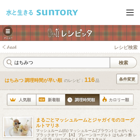
このページの本文へ移動
メニ
レシピ検索
116
条件変更
はちみつ 調理時間が早い順
のレシピ：
品
みレシピ
人気順
新着順
調理時間順
カロリー順
まるごとマッシュルームとジャガイモのヨーグ
ルトマリネ
マッシュルーム(白) マッシュルーム(ブラウン) じゃがいも
ブラックオリーブ 【A】 プレーンヨーグルト はちみつ 酢 レ
モン汁 塩 パセリのみじん切り マスタード