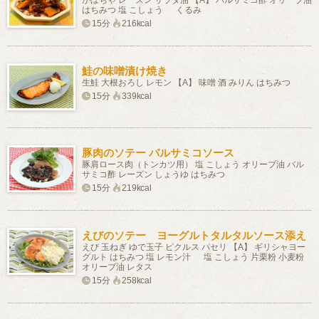
かぼちゃ レーズン サラダ油 【A】 バルサミコ酢 オリーブ油
はちみつ 塩 こしょう くるみ
15分
216kcal
鮭の味噌漬け焼き
生鮭 大根おろし レモン 【A】 味噌 酒 みりん はちみつ
15分
339kcal
豚肉のソテー バルサミコソース
豚肩ロース肉（トンカツ用） 塩 こしょう オリーブ油 バル
サミコ酢 レーズン しょうゆ はちみつ
15分
219kcal
えびのソテー ヨーグルトタルタルソース添え
えび 玉ねぎ ゆで玉子 ピクルス パセリ 【A】 ギリシャヨー
グルト はちみつ 塩 レモン汁 塩 こしょう 片栗粉 小麦粉
オリーブ油 レタス
15分
258kcal