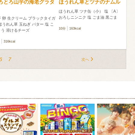
ろとろ山芋の海老グラタ
ほうれん草とツナのナムル
ほうれん草 ツナ缶（小） 塩 〔A〕
おろしニンニク 塩 ごま油 黒ごま
 卵 生クリーム ブラックタイガ
ほうれん草 玉ねぎ バター 塩 こ
10分
163kcal
ょう 溶けるチーズ
316kcal
6
7
次へ