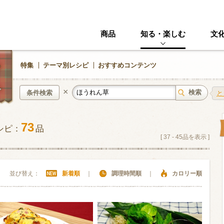
商品
知る・楽しむ
文
特集
テーマ別レシピ
おすすめコンテンツ
×
条件検索
と
73
シピ：
品
中華風
イタリアン
[
37
-
45
品を表示 ]
ニック
その他・創作料理
スイーツ
並び替え：
新着順
｜
調理時間順
｜
カロリー順
野菜・いも類
きのこ
加工食品系
くだもの