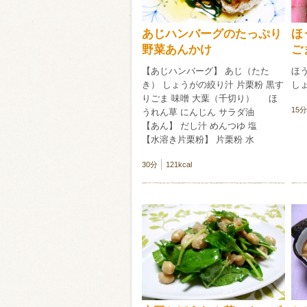
あじハンバーグのたっぷり
ほ
野菜あんかけ
ご
【あじハンバーグ】 あじ（たた
ほう
き） しょうがの絞り汁 片栗粉 黒す
しょ
りごま 味噌 大葉（千切り） ほ
15分
うれん草 にんじん サラダ油
【あん】 だし汁 めんつゆ 塩
【水溶き片栗粉】 片栗粉 水
30分
121kcal