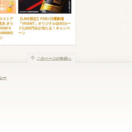
ンスストア
【LINE限定】PSB×日曜劇場
水 きり
「VIVANT」オリジナルQUOカー
OW X
ド3,000円分が当たる！キャンペ
HINING
ーン
ーン
このページの先頭へ
シー