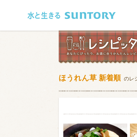
このページの本文へ移動
ほうれん草 新着順
のレ
和食
洋食
フレンチ
アジア・エス
肉
魚介類
卵・乳製品
豆腐・豆類
お米・麺
その他