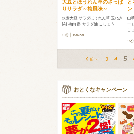
大豆とほうれん草のさっぱ
と
りサラダ～梅風味～
ン
水煮大豆 サラダほうれん草 玉ねぎ
山芋
[A] 梅肉 酢 サラダ油 こしょう
ー 
し
10分
158kcal
15分
5
3
4
前へ
おとくなキャンペーン