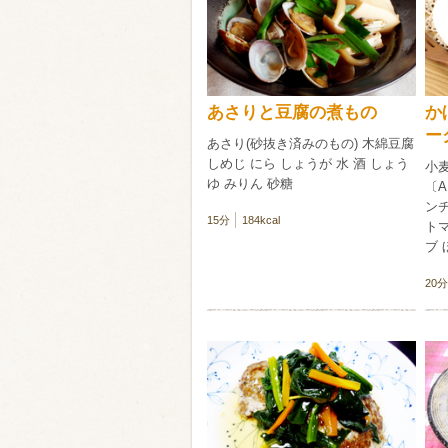
類・穀物
ビール
ハイボール（
あさりと豆腐の煮もの
か
赤ワイン
白ワイン
ー
あさり(砂抜き済みのもの) 木綿豆腐
しめじ にら しょうが 水 酒 しょう
小
ゆ みりん 砂糖
〔A
ン
15分
184kcal
トマ
ブ 
20分