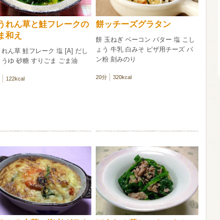
信州富士見町
うれん草と鮭フレークの
餅ッチーズグラタン
ブリュット 2
ま和え
餅 玉ねぎ ベーコン バター 塩 こし
750ml瓶
2026年7月
ょう 牛乳 白みそ ピザ用チーズ パ
れん草 鮭フレーク 塩 [A] だし
ン粉 刻みのり
うゆ 砂糖 すりごま ごま油
20分
320kcal
122kcal