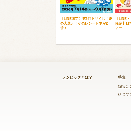
【LINE限定】第5回ドリくじ！夏
【LINE
の大還元！そのレシート夢が2
限定】日
倍！
アー
レシピッタとは？
特集
編集部
ひとつ