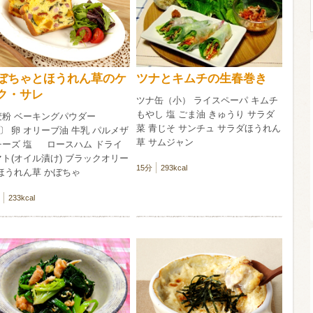
ウイスキー）
ウイスキー・ブランデー
焼酎
ぼちゃとほうれん草のケ
ツナとキムチの生春巻き
ク・サレ
ツナ缶（小） ライスペーパ キムチ
検索
もやし 塩 ごま油 きゅうり サラダ
麦粉 ベーキングパウダー
菜 青じそ サンチュ サラダほうれん
〕 卵 オリーブ油 牛乳 パルメザ
草 サムジャン
チーズ 塩 ロースハム ドライ
ト(オイル漬け) ブラックオリー
15分
293kcal
ほうれん草 かぼちゃ
233kcal