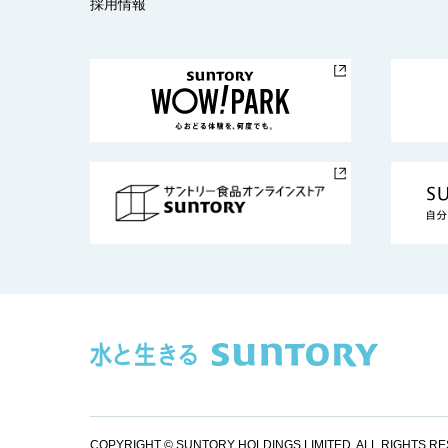
採用情報
COPYRIGHT © SUNTORY HOLDINGS LIMITED.
ALL RIGHTS R