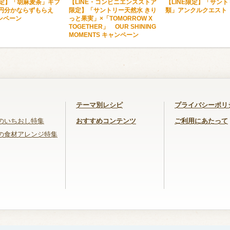
限定】「胡麻麦茶」ギフ
【LINE・コンビニエンスストア
【LINE限定】「サン
0円分かならずもらえ
限定】「サントリー天然水 きり
類」アンクルクエスト
ンペーン
っと果実」×「TOMORROW X
TOGETHER」 OUR SHINING
MOMENTS キャンペーン
テーマ別レシピ
プライバシーポリ
のいちおし特集
おすすめコンテンツ
ご利用にあたって
の食材アレンジ特集