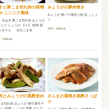
すと豚こま切れ肉の味噌
みょうがの豚肉巻き
信州富士見町
め ニンニク風味
みょうが 豚バラ薄切り肉 塩 こしょ
ブリュット 2
う
750ml瓶
2026年7月
 玉ねぎ 豚こま切れ肉 みょうが
ニク しょうが 【Ａ】 味噌 酒
20分
353kcal
糖 みりん 太白ごま油
342kcal
肉とみょうがの黒酢炒め
さんまの蒲焼き黒酢さっぱ
り
こま切れ肉 みょうが 獅子唐辛子
じ 砂糖 しょうゆ 黒酢 サラダ