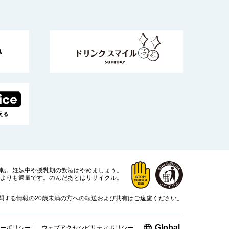
運転。
妊娠中や授乳期の飲酒はやめましょう。
よりも適量です。
のんだあとはリサイクル。
関する情報の20歳未満の方への転送および共有はご遠慮ください。
新しいウィン
Global
ーポリシー
ウェブアクセシビリティ
ポリシー