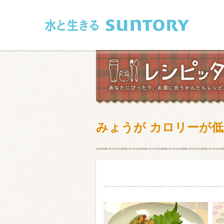
このページの本文へ移動
みょうが カロリーが
和食
洋食
フレンチ
アジア・エス
肉
魚介類
卵・乳製品
豆腐・豆類
お米・麺
その他