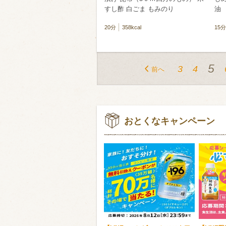
すし酢 白ごま もみのり
油
20分
358kcal
15分
5
3
4
前へ
おとくなキャンペーン