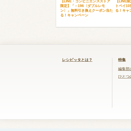
【LINE・コンビニエンスストア
【LINE
限定】「－196〈ダブルレモ
トペイ1
ン〉」無料引き換えクーポン当た
る！キャ
る！キャンペーン
レシピッタとは？
特集
編集部
ひとつ