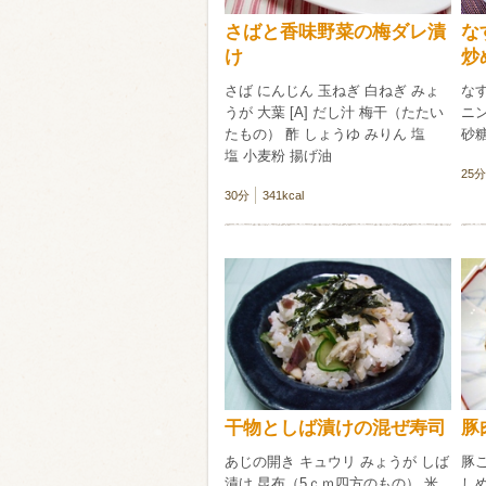
さばと香味野菜の梅ダレ漬
な
け
炒
さば にんじん 玉ねぎ 白ねぎ みょ
なす
うが 大葉 [A] だし汁 梅干（たたい
ニン
たもの） 酢 しょうゆ みりん 塩
砂
塩 小麦粉 揚げ油
25分
30分
341kcal
干物としば漬けの混ぜ寿司
豚
あじの開き キュウリ みょうが しば
豚
漬け 昆布（5ｃｍ四方のもの） 米
しめ