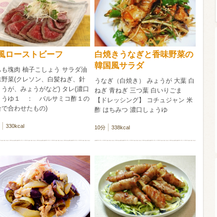
ウイスキー）
ウイスキー・ブランデー
焼酎
風ローストビーフ
白焼きうなぎと香味野菜の
韓国風サラダ
もも塊肉 柚子こしょう サラダ油
検索
味野菜(クレソン、白髪ねぎ、針
うなぎ（白焼き） みょうが 大葉 白
うが、みょうがなど) タレ(濃口
ねぎ 青ねぎ 三つ葉 白いりごま
ょうゆ１ ： バルサミコ酢１の
【ドレッシング】 コチュジャン 米
合で合わせたもの)
酢 はちみつ 濃口しょうゆ
330kcal
10分
338kcal