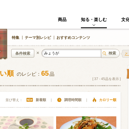
商品
知る・楽しむ
文
特集
テーマ別レシピ
おすすめコンテンツ
×
条件検索
と
低い順
65
のレシピ：
品
中華風
イタリアン
[
37
-
45
品を表示 ]
ニック
その他・創作料理
スイーツ
並び替え：
新着順
｜
調理時間順
｜
カロリー順
野菜・いも類
きのこ
加工食品系
くだもの