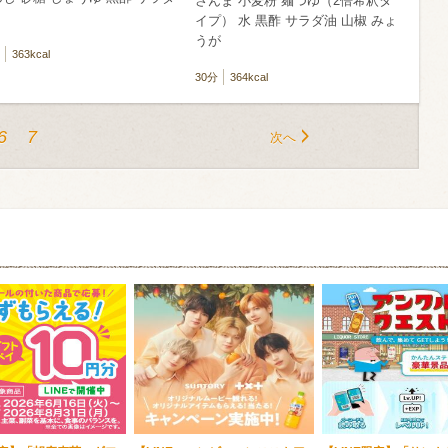
さんま 小麦粉 麺つゆ（2倍希釈タ
イプ） 水 黒酢 サラダ油 山椒 みょ
うが
363kcal
30分
364kcal
6
7
次へ