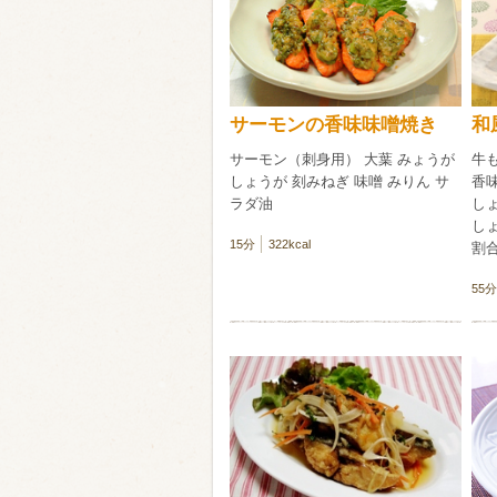
類・穀物
ビール
ハイボール（
サーモンの香味味噌焼き
和
赤ワイン
白ワイン
サーモン（刺身用） 大葉 みょうが
牛
しょうが 刻みねぎ 味噌 みりん サ
香
ラダ油
しょ
し
15分
322kcal
割
55分