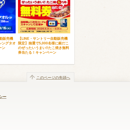
自動販売機
【LINE・サントリー自動販売機
シングタオ
限定】抽選で5,000名様に銀だこ
ーン
のぜったいうまい!!たこ焼き無料
券当たる！キャンペーン
このページの先頭へ
シー