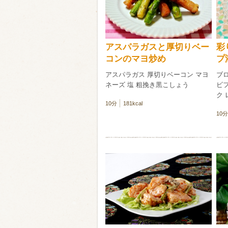
アスパラガスと厚切りベー
彩
コンのマヨ炒め
プ
アスパラガス 厚切りベーコン マヨ
ブ
ネーズ 塩 粗挽き黒こしょう
ビ
ク
10分
181kcal
10分