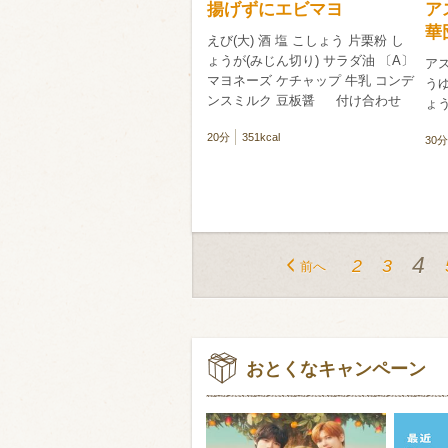
揚げずにエビマヨ
ア
華
えび(大) 酒 塩 こしょう 片栗粉 し
ょうが(みじん切り) サラダ油 〔A〕
アス
マヨネーズ ケチャップ 牛乳 コンデ
うゆ
ンスミルク 豆板醤 付け合わせ
ょう
20分
351kcal
30分
4
2
3
前へ
おとくなキャンペーン