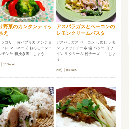
信州富士見町
ブリュット 2
750ml瓶
2026年7月
り野菜のカンタンディッ
アスパラガスとベーコンの
添え
レモンクリームパスタ
ロッコリー 赤パプリカ アンチョ
アスパラガス ベーコン しめじ レモ
フィレ マヨネーズ おろしニンニ
ン フェットチーネ 塩 バター 白ワ
 レモン汁 粗挽き黒こしょう
イン 生クリーム 粉チーズ こしょ
う
313kcal
20分
833kcal