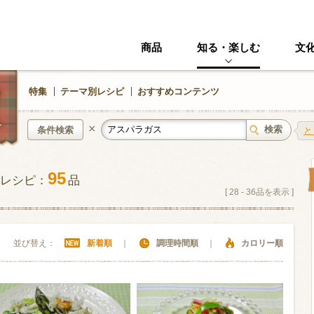
商品
知る・楽しむ
文
特集
テーマ別レシピ
おすすめコンテンツ
×
条件検索
と
95
レシピ：
品
中華風
イタリアン
[
28
-
36
品を表示 ]
ニック
その他・創作料理
スイーツ
並び替え：
新着順
｜
調理時間順
｜
カロリー順
野菜・いも類
きのこ
加工食品系
くだもの