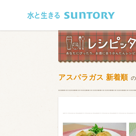
このページの本文へ移動
アスパラガス 新着順
の
和食
洋食
フレンチ
アジア・エス
肉
魚介類
卵・乳製品
豆腐・豆類
お米・麺
その他