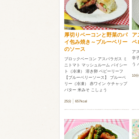
類・穀物
ビール
ハイボール（
厚切りベーコンと野菜のパ
ア
赤ワイン
白ワイン
イ包み焼き～ブルーベリー
ペ
のソース
アス
辛子
ブロックベーコン アスパラガス ミ
う 
ニトマト マッシュルーム パイシー
ト（冷凍） 溶き卵 ベビーリーフ
10分
【ブルーベリーソース】 ブルーベ
リー（冷凍） 赤ワイン ケチャップ
バター 米みそ こしょう
25分
657kcal