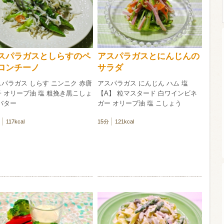
ウイスキー）
ウイスキー・ブランデー
焼酎
スパラガスとしらすのペ
アスパラガスとにんじんの
ロンチーノ
サラダ
検索
パラガス しらす ニンニク 赤唐
アスパラガス にんじん ハム 塩
 オリーブ油 塩 粗挽き黒こしょ
【A】 粒マスタード 白ワインビネ
バター
ガー オリーブ油 塩 こしょう
117kcal
15分
121kcal