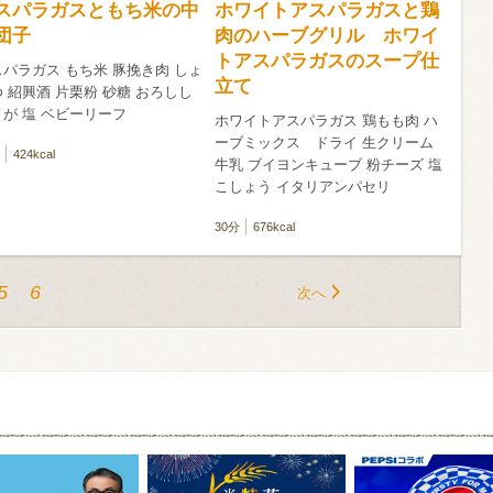
スパラガスともち米の中
ホワイトアスパラガスと鶏
団子
肉のハーブグリル ホワイ
トアスパラガスのスープ仕
パラガス もち米 豚挽き肉 しょ
立て
 紹興酒 片栗粉 砂糖 おろしし
が 塩 ベビーリーフ
ホワイトアスパラガス 鶏もも肉 ハ
ーブミックス ドライ 生クリーム
424kcal
牛乳 ブイヨンキューブ 粉チーズ 塩
こしょう イタリアンパセリ
30分
676kcal
5
6
次へ