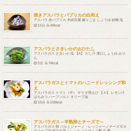
焼きアスパラとパプリカの白和え
アスパラ 赤パプリカ 木綿豆腐 練りごま しょうゆ 砂糖 塩
15分
49kcal
アスパラとさきいかのおひたし
アスパラガス さきいか 塩 【A】 だし汁 薄口しょうゆ みり
ん
5分
74kcal
アスパラガスとトマトのハニードレッシング和
え
アスパラガス トマト（中） サラダ用えび 【Ａ】 レモン汁
はちみつ ハーブソルト オリーブ油
10分
108kcal
アスパラガス～半熟卵とチーズで～
アスパラガス 卵 パルミジャーノ・レッジャーノチーズ E.V.
オリーブ油 粗びき黒こしょう バルサミコ酢 塩 酢