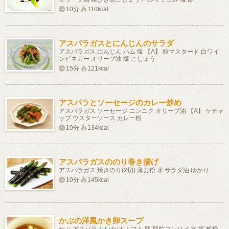
10分
110kcal
アスパラガスとにんじんのサラダ
アスパラガス にんじん ハム 塩 【A】 粒マスタード 白ワイ
ンビネガー オリーブ油 塩 こしょう
15分
121kcal
アスパラとソーセージのカレー炒め
アスパラガス ソーセージ ニンニク オリーブ油 【A】 ケチャ
ップ ウスターソース カレー粉
10分
134kcal
アスパラガスののり巻き揚げ
アスパラガス 焼きのり(2切) 薄力粉 水 サラダ油 ゆかり
10分
145kcal
かぶの洋風かき卵スープ