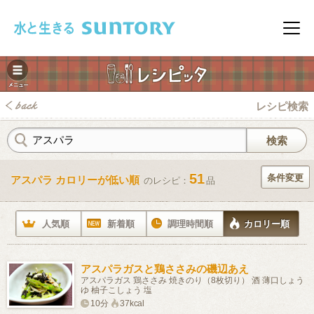
このページの本文へ移動
メニ
レシピ検索
51
条件変更
アスパラ カロリーが低い順
のレシピ：
品
みレシピ
人気順
新着順
調理時間順
カロリー順
アスパラガスと鶏ささみの磯辺あえ
アスパラガス 鶏ささみ 焼きのり（8枚切り） 酒 薄口しょう
ゆ 柚子こしょう 塩
10分
37kcal