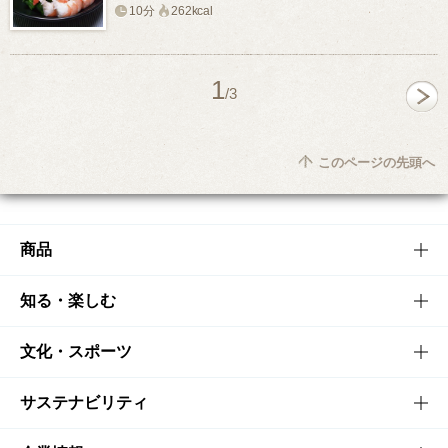
10分
262kcal
1
/3
このページの先頭へ
商品
商品TOP
知る・楽しむ
商品一覧
知る・楽しむTOP
文化・スポーツ
商品発売情報
キャンペーン
文化・スポーツTOP
サステナビリティ
栄養成分一覧