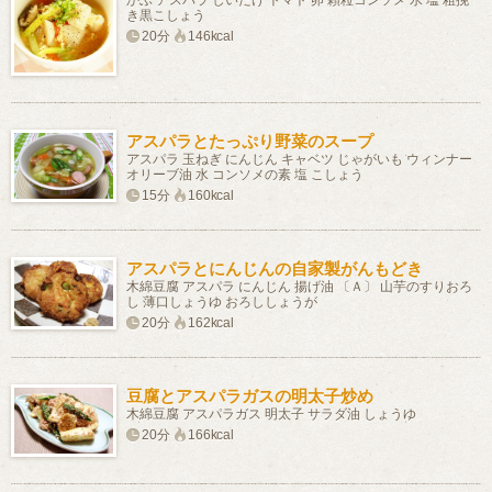
かぶ アスパラ しいたけ トマト 卵 顆粒コンソメ 水 塩 粗挽
き黒こしょう
20分
146kcal
アスパラとたっぷり野菜のスープ
アスパラ 玉ねぎ にんじん キャベツ じゃがいも ウィンナー
オリーブ油 水 コンソメの素 塩 こしょう
15分
160kcal
アスパラとにんじんの自家製がんもどき
木綿豆腐 アスパラ にんじん 揚げ油 〔Ａ〕 山芋のすりおろ
し 薄口しょうゆ おろししょうが
20分
162kcal
豆腐とアスパラガスの明太子炒め
木綿豆腐 アスパラガス 明太子 サラダ油 しょうゆ
20分
166kcal