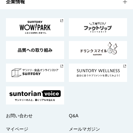
工場見学
サントリーホール
サステナビリティTOP
企業情報
お料理・お酒レシピ
サントリー美術館
トップメッセージ
企業情報TOP
地域情報
サントリーサンバーズ大阪
サントリーが考えるサステナビリティ経営
企業概要
東京サントリーサンゴリアス
ESG情報ポータル
グループ企業一覧
サントリースポーツ
サステナビリティストーリーズ
事業所一覧
採用情報
お問い合わせ
Q&A
マイページ
メールマガジン