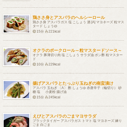
鶏ささ身とアスパラのヘルシーロール
鶏ささ身 アスパラガス 塩 こしょう 酒 [A] マヨネーズ 粒マス
タード しょうゆ
15分
221kcal
オクラのポークロール～粒マスタードソース～
オクラ 豚薄切り肉 塩 こしょう サラダ油 ポン酢 粒マスター
ド
10分
229kcal
揚げアスパラとたっぷり玉ねぎの南蛮漬け
アスパラ 玉ねぎ 〔A〕 酢 しょうゆ 赤唐辛子（輪切り） 砂
糖 塩 小麦粉 揚げ油
15分
245kcal
えびとアスパラのごまマヨサラダ
ブラックタイガー アスパラガス トマト 塩 マヨネーズ 練り
ごま 白ごま