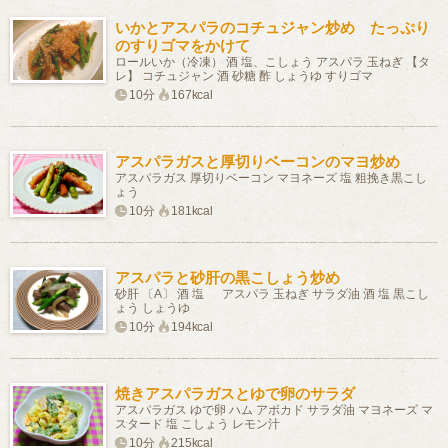
いかとアスパラのコチュジャン炒め たっぷり
のすりゴマをかけて
ロールいか（冷凍） 酒 塩、こしょう アスパラ 玉ねぎ 【タ
レ】 コチュジャン 酒 砂糖 酢 しょうゆ すりゴマ
10分
167kcal
アスパラガスと厚切りベーコンのマヨ炒め
アスパラガス 厚切りベーコン マヨネーズ 塩 粗挽き黒こし
ょう
10分
181kcal
アスパラと砂肝の黒こしょう炒め
砂肝 〔A〕 酒 塩 アスパラ 玉ねぎ サラダ油 酒 塩 黒こし
ょう しょうゆ
10分
194kcal
焼きアスパラガスとゆで卵のサラダ
アスパラガス ゆで卵 ハム アボカド サラダ油 マヨネーズ マ
スタード 塩 こしょう レモン汁
10分
215kcal