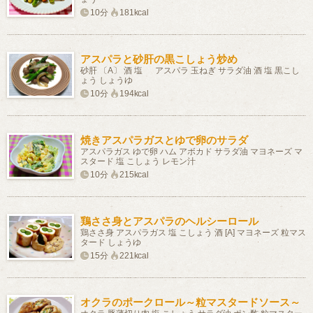
10分
181kcal
アスパラと砂肝の黒こしょう炒め
砂肝 〔A〕 酒 塩 アスパラ 玉ねぎ サラダ油 酒 塩 黒こし
ょう しょうゆ
10分
194kcal
焼きアスパラガスとゆで卵のサラダ
アスパラガス ゆで卵 ハム アボカド サラダ油 マヨネーズ マ
スタード 塩 こしょう レモン汁
10分
215kcal
鶏ささ身とアスパラのヘルシーロール
鶏ささ身 アスパラガス 塩 こしょう 酒 [A] マヨネーズ 粒マス
タード しょうゆ
15分
221kcal
オクラのポークロール～粒マスタードソース～