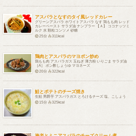
アスパラとなすのタイ風レッドカレー
グリーンアスパラ ホワイトアスパラ なす 鶏もも肉 レッド
カレーペースト サラダ油 ナンプラー 【Ａ】 ココナッツミ
ルク 水 顆粒コンソメ 砂糖
25分
311kcal
鶏肉とアスパラのマヨポン炒め
鶏もも肉 アスパラガス 玉ねぎ 薄力粉 いりごま サラダ油
［A］ ポン酢しょうゆ マヨネーズ
20分
322kcal
鮭とポテトのチーズ焼き
生鮭 男爵芋 アスパラガス とろけるチーズ 塩、こしょう
15分
325kcal
海老とミニアスパラのチーズクリーム煮