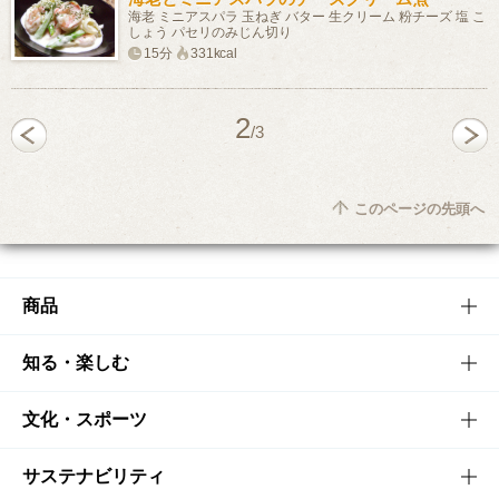
海老 ミニアスパラ 玉ねぎ バター 生クリーム 粉チーズ 塩 こ
しょう パセリのみじん切り
15分
331kcal
2
/3
このページの先頭へ
商品
商品TOP
知る・楽しむ
商品一覧
知る・楽しむTOP
文化・スポーツ
商品発売情報
キャンペーン
文化・スポーツTOP
サステナビリティ