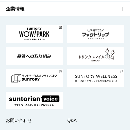
栄養成分一覧
工場見学
サントリーホール
サステナビリティTOP
企業情報
お料理・お酒レシピ
サントリー美術館
トップメッセージ
企業情報TOP
地域情報
サントリーサンバーズ大阪
サントリーが考えるサステナビリティ経営
企業概要
東京サントリーサンゴリアス
ESG情報ポータル
グループ企業一覧
サントリースポーツ
サステナビリティストーリーズ
事業所一覧
採用情報
お問い合わせ
Q&A