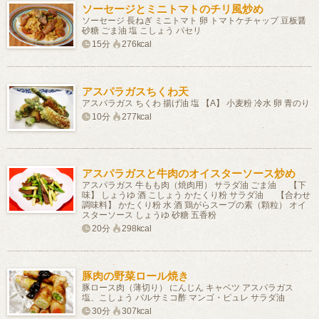
ソーセージとミニトマトのチリ風炒め
ソーセージ 長ねぎ ミニトマト 卵 トマトケチャップ 豆板醤
砂糖 ごま油 塩 こしょう パセリ
15分
276kcal
アスパラガスちくわ天
アスパラガス ちくわ 揚げ油 塩 【A】 小麦粉 冷水 卵 青のり
10分
277kcal
アスパラガスと牛肉のオイスターソース炒め
アスパラガス 牛もも肉（焼肉用） サラダ油 ごま油 【下
味】 しょうゆ 酒 こしょう かたくり粉 サラダ油 【合わせ
調味料】 かたくり粉 水 酒 鶏がらスープの素（顆粒） オイ
スターソース しょうゆ 砂糖 五香粉
20分
298kcal
豚肉の野菜ロール焼き
豚ロース肉（薄切り） にんじん キャベツ アスパラガス
塩、こしょう バルサミコ酢 マンゴ・ピュレ サラダ油
30分
307kcal