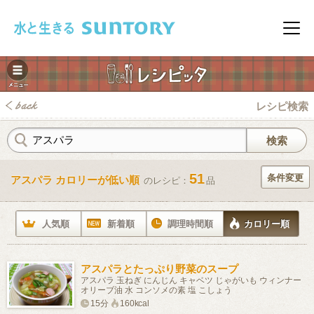
このページの本文へ移動
メニ
レシピ検索
51
条件変更
アスパラ カロリーが低い順
のレシピ：
品
みレシピ
人気順
新着順
調理時間順
カロリー順
アスパラとたっぷり野菜のスープ
アスパラ 玉ねぎ にんじん キャベツ じゃがいも ウィンナー
オリーブ油 水 コンソメの素 塩 こしょう
15分
160kcal