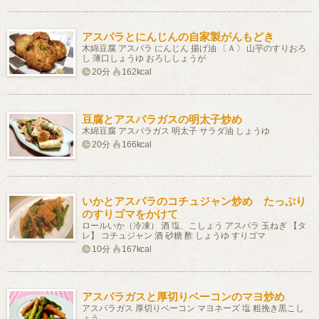
アスパラとにんじんの自家製がんもどき
木綿豆腐 アスパラ にんじん 揚げ油 〔Ａ〕 山芋のすりおろ
し 薄口しょうゆ おろししょうが
20分
162kcal
豆腐とアスパラガスの明太子炒め
木綿豆腐 アスパラガス 明太子 サラダ油 しょうゆ
20分
166kcal
いかとアスパラのコチュジャン炒め たっぷり
のすりゴマをかけて
ロールいか（冷凍） 酒 塩、こしょう アスパラ 玉ねぎ 【タ
レ】 コチュジャン 酒 砂糖 酢 しょうゆ すりゴマ
10分
167kcal
アスパラガスと厚切りベーコンのマヨ炒め
アスパラガス 厚切りベーコン マヨネーズ 塩 粗挽き黒こし
ょう