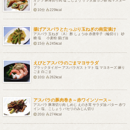
オクラ 豚薄切り肉 塩 こしょう サラダ油 ポン酢 粒マスター
ド
10分
229kcal
揚げアスパラとたっぷり玉ねぎの南蛮漬け
アスパラ 玉ねぎ 〔A〕 酢 しょうゆ 赤唐辛子（輪切り） 砂
糖 塩 小麦粉 揚げ油
15分
245kcal
えびとアスパラのごまマヨサラダ
ブラックタイガー アスパラガス トマト 塩 マヨネーズ 練り
ごま 白ごま
10分
262kcal
アスパラの豚肉巻き～赤ワインソース～
アスパラ 豚薄切り肉 しめじ えのき茸 サラダ油 バター 赤ワ
イン 塩、こしょう パセリのみじん切り
20分
274kcal