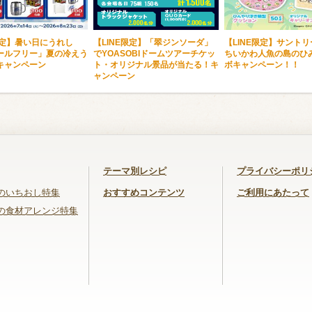
限定】暑い日にうれし
【LINE限定】「翠ジンソーダ」
【LINE限定】サントリ
ールフリー」夏の冷えう
でYOASOBIドームツアーチケッ
ちいかわ人魚の島のひ
キャンペーン
ト・オリジナル景品が当たる！キ
ボキャンペーン！！
ャンペーン
テーマ別レシピ
プライバシーポリ
のいちおし特集
おすすめコンテンツ
ご利用にあたって
の食材アレンジ特集