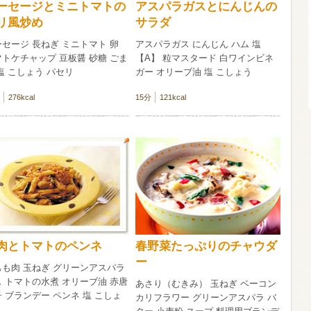
ーセージとミニトマトの
アスパラガスとにんじんの
リ風炒め
サラダ
信州富士見町
ブリュット 2
セージ 長ねぎ ミニトマト 卵
アスパラガス にんじん ハム 塩
750ml瓶
2026年7月
トケチャップ 豆板醤 砂糖 ごま
【A】 粒マスタード 白ワインビネ
塩 こしょう パセリ
ガー オリーブ油 塩 こしょう
276kcal
15分
121kcal
肉とトマトのペンネ
春野菜たっぷりのチャウダ
ー
もも肉 玉ねぎ グリーンアスパラ
 トマトの水煮 オリーブ油 赤唐
あさり（むきみ） 玉ねぎ ベーコン
 ブランデー ペンネ 塩 こしょ
カリフラワー グリーンアスパラ バ