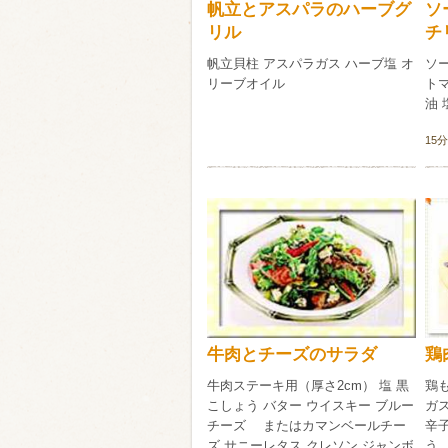
帆立とアスパラのハーブグ
ソ
リル
チ
帆立貝柱 アスパラガス ハーブ塩 オ
ソー
リーブオイル
トマ
油 
15分
牛肉とチーズのサラダ
鶏
牛肉ステーキ用（厚さ2cm） 塩 黒
鶏
こしょう バター ウイスキー ブルー
ガス
チーズ またはカマンベールチー
辛子
ズ サニーレタス クレソン ジャンボ
う