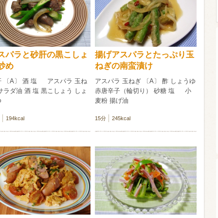
ウイスキー）
ウイスキー・ブランデー
焼酎
スパラと砂肝の黒こしょ
揚げアスパラとたっぷり玉
炒め
ねぎの南蛮漬け
検索
 〔A〕 酒 塩 アスパラ 玉ね
アスパラ 玉ねぎ 〔A〕 酢 しょうゆ
サラダ油 酒 塩 黒こしょう しょ
赤唐辛子（輪切り） 砂糖 塩 小
ゆ
麦粉 揚げ油
194kcal
15分
245kcal