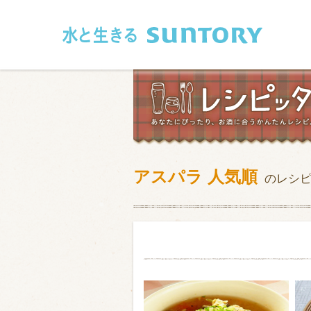
このページの本文へ移動
アスパラ 人気順
のレシ
和食
洋食
フレンチ
アジア・エス
肉
魚介類
卵・乳製品
豆腐・豆類
お米・麺
その他