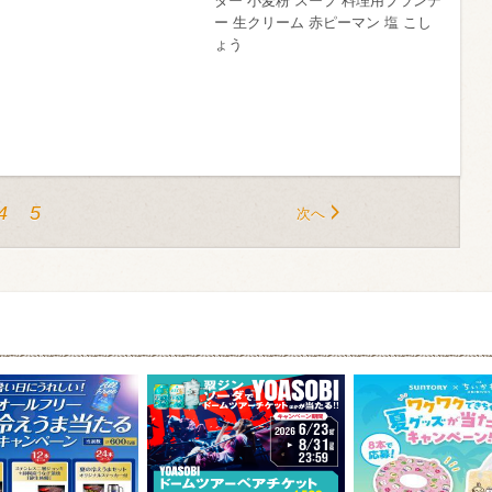
ター 小麦粉 スープ 料理用ブランデ
ー 生クリーム 赤ピーマン 塩 こし
ょう
4
5
次へ