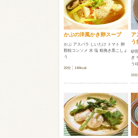
類・穀物
ビール
ハイボール（
かぶの洋風かき卵スープ
ア
赤ワイン
白ワイン
う
かぶ アスパラ しいたけ トマト 卵
顆粒コンソメ 水 塩 粗挽き黒こしょ
砂肝
う
ぎ 
う
20分
146kcal
10分