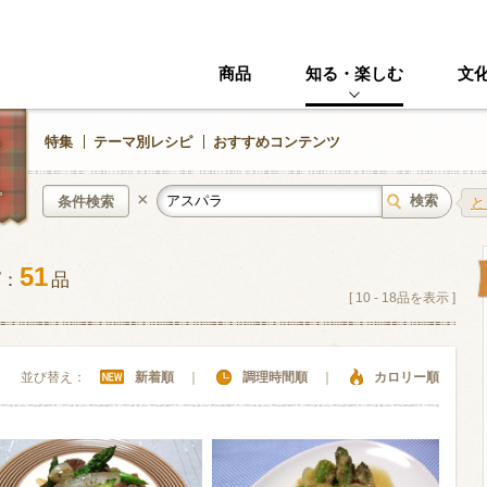
商品
知る・楽しむ
文
特集
テーマ別レシピ
おすすめコンテンツ
×
条件検索
と
51
ピ：
品
中華風
イタリアン
[
10
-
18
品を表示 ]
ニック
その他・創作料理
スイーツ
並び替え：
新着順
｜
調理時間順
｜
カロリー順
野菜・いも類
きのこ
加工食品系
くだもの