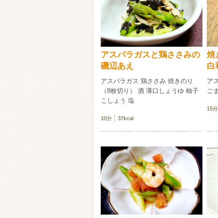
類・穀物
ビール
ハイボール（
アスパラガスと鶏ささみの
焼
赤ワイン
白ワイン
磯辺あえ
白
アスパラガス 鶏ささみ 焼きのり
アス
（8枚切り） 酒 薄口しょうゆ 柚子
ごま
こしょう 塩
15分
10分
37kcal