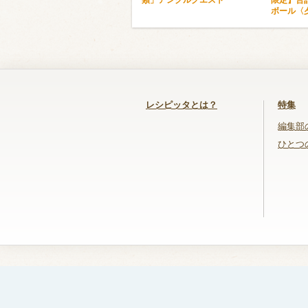
類」アンクルクエスト
限定】合
ボール〈
レシピッタとは？
特集
編集部
ひとつ