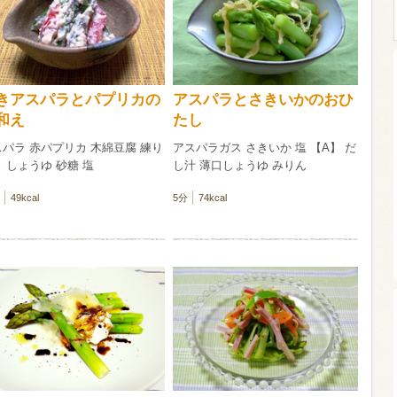
ウイスキー）
ウイスキー・ブランデー
焼酎
きアスパラとパプリカの
アスパラとさきいかのおひ
和え
たし
検索
パラ 赤パプリカ 木綿豆腐 練り
アスパラガス さきいか 塩 【A】 だ
 しょうゆ 砂糖 塩
し汁 薄口しょうゆ みりん
49kcal
5分
74kcal