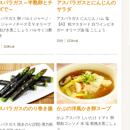
スパラガス～半熟卵とチ
アスパラガスとにんじんの
ズで～
サラダ
信州富士見町
ブリュット 2
スパラガス 卵 パルミジャーノ・
アスパラガス にんじん ハム 塩
750ml瓶
2026年7月
ジャーノチーズ E.V.オリーブ
【A】 粒マスタード 白ワインビネ
 粗びき黒こしょう バルサミコ酢
ガー オリーブ油 塩 こしょう
酢
15分
121kcal
110kcal
スパラガスののり巻き揚
かぶの洋風かき卵スープ
かぶ アスパラ しいたけ トマト 卵
顆粒コンソメ 水 塩 粗挽き黒こしょ
パラガス 焼きのり(2切) 薄力粉
う