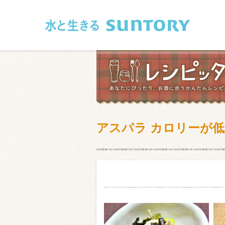
このページの本文へ移動
アスパラ カロリーが
和食
洋食
フレンチ
アジア・エス
肉
魚介類
卵・乳製品
豆腐・豆類
お米・麺
その他