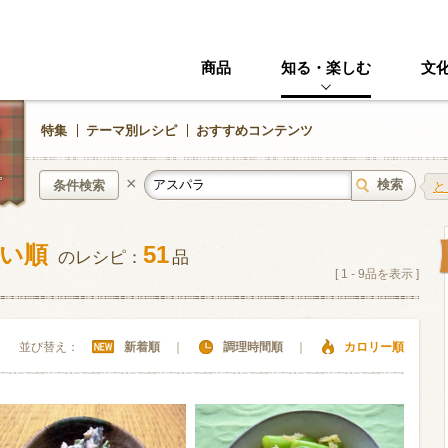
商品
知る・楽しむ
文
特集
テーマ別レシピ
おすすめコンテンツ
×
条件検索
と
低い順
51
のレシピ：
品
中華風
イタリアン
[
1
-
9
品を表示 ]
ニック
その他・創作料理
スイーツ
並び替え：
新着順
｜
調理時間順
｜
カロリー順
野菜・いも類
きのこ
加工食品系
くだもの