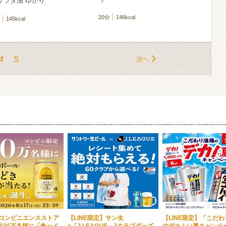
サラダ油 ゆかり
20分
146kcal
145kcal
4
5
次へ
・コンビニエンスストア
【LINE限定】サン生
【LINE限定】「こだ