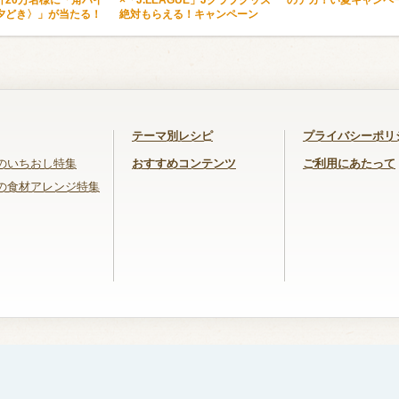
計20万名様に「角ハイ
×「J.LEAGUE」Jクラブグッズ
のデカ！い夏キャンペ
夕どき〉」が当たる！
絶対もらえる！キャンペーン
テーマ別レシピ
プライバシーポリ
のいちおし特集
おすすめコンテンツ
ご利用にあたって
の食材アレンジ特集