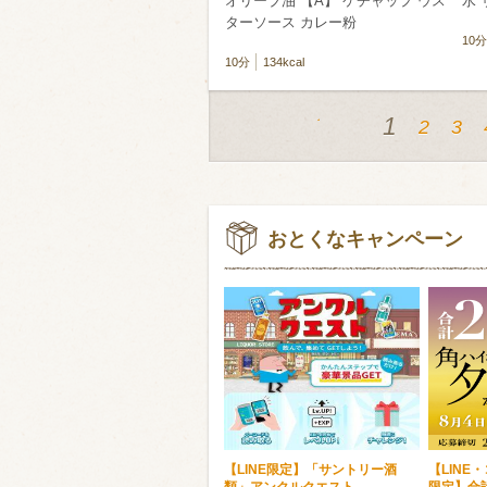
オリーブ油 【A】 ケチャップ ウス
水 
ターソース カレー粉
10分
10分
134kcal
1
2
3
おとくなキャンペーン
【LINE限定】「サントリー酒
【LINE