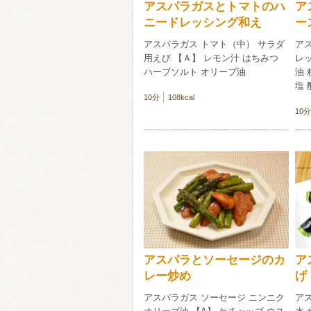
アスパラガスとトマトのハ
ア
ニードレッシング和え
ー
アスパラガス トマト（中） サラダ
ア
用えび 【Ａ】 レモン汁 はちみつ
レッ
ハーブソルト オリーブ油
油
塩 
10分
108kcal
10分
アスパラとソーセージのカ
ア
レー炒め
げ
アスパラガス ソーセージ ニンニク
アス