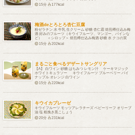
15分
177kcal
梅酒deとろとろ杏仁豆腐
粉ゼラチン 水 牛乳 生クリーム 砂糖 杏仁霜 焙煎樽仕込み梅
酒 好みのフルーツ（キウイフルーツ、マンゴー、パインな
ど） ＜シロップ＞ 焙煎樽仕込み梅酒 砂糖 水 クコの実
15分
202kcal
まるごと食べるデザートサングリア
【A】 白ワイン 砂糖 はちみつ レモン汁 ケーキマジック
ホワイトキュラソー キウイフルーツ ブルーベリー パイ
ナップル オレンジ 白ワイン
15分
220kcal
キウイカプレーゼ
キウイフルーツ モッツアレラチーズ ベビーリーフ オリーブ
油 塩 粗挽き黒こしょう
20分
231kcal