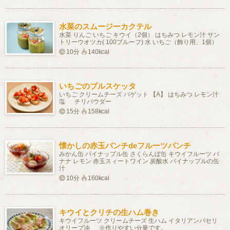
水菜のスムージーカクテル
水菜 りんご いちご キウイ（2個） はちみつ レモン汁 サン
トリーウオツカ( 100プルーフ) 水 いちご（飾り用、1個）
10分
140kcal
いちごのブルスケッタ
いちご クリームチーズ バゲット 【A】 はちみつ レモン汁
塩 チリパウダー
15分
158kcal
懐かしの赤玉パンチdeフルーツパンチ
みかん缶 パイナップル缶 さくらんぼ缶 キウイフルーツ バ
ナナ レモン 赤玉スィートワイン 炭酸水 パイナップルの缶
汁
10分
160kcal
キウイとクリチの生ハム巻き
キウイフルーツ クリームチーズ 生ハム イタリアンパセリ
オリーブ油 ※作りやすい分量です。