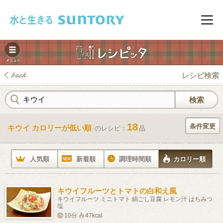
このページの本文へ移動
メニ
レシピ検索
18
条件変更
キウイ カロリーが低い順
のレシピ：
品
みレシピ
人気順
新着順
調理時間順
カロリー順
キウイフルーツとトマトの白和え風
キウイフルーツ ミニトマト 絹ごし豆腐 レモン汁 はちみつ
塩
10分
47kcal