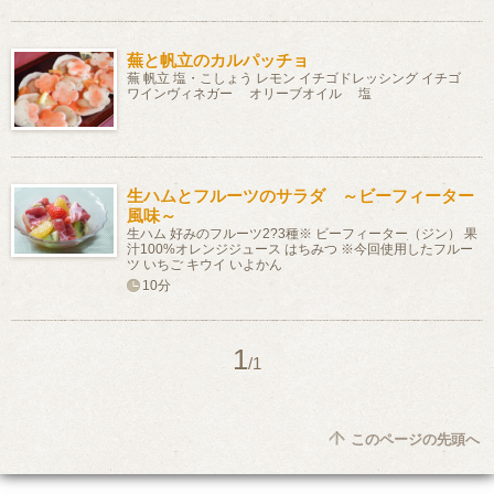
蕪と帆立のカルパッチョ
蕪 帆立 塩・こしょう レモン イチゴドレッシング イチゴ
ワインヴィネガー オリーブオイル 塩
生ハムとフルーツのサラダ ～ビーフィーター
風味～
生ハム 好みのフルーツ2?3種※ ビーフィーター（ジン） 果
汁100%オレンジジュース はちみつ ※今回使用したフルー
ツ いちご キウイ いよかん
10分
1
/1
このページの先頭へ