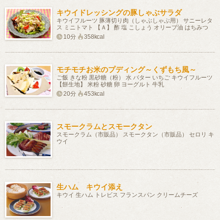
キウイドレッシングの豚しゃぶサラダ
キウイフルーツ 豚薄切り肉（しゃぶしゃぶ用） サニーレタ
ス ミニトマト 【Ａ】 酢 塩 こしょう オリーブ油 はちみつ
10分
358kcal
モチモチお米のプディング～くずもち風～
ご飯 きな粉 黒砂糖（粉） 水 バター いちご キウイフルーツ
【餅生地】 米粉 砂糖 卵 ヨーグルト 牛乳
20分
453kcal
スモークラムとスモークタン
スモークラム（市販品） スモークタン（市販品） セロリ キ
ウイ
生ハム キウイ添え
キウイ 生ハム トレビス フランスパン クリームチーズ