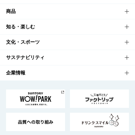
商品
商品TOP
知る・楽しむ
商品一覧
知る・楽しむTOP
文化・スポーツ
商品発売情報
キャンペーン
文化・スポーツTOP
サステナビリティ
栄養成分一覧
工場見学
サントリーホール
サステナビリティTOP
企業情報
お料理・お酒レシピ
サントリー美術館
トップメッセージ
企業情報TOP
地域情報
サントリーサンバーズ大阪
サントリーが考えるサステナビリティ経営
企業概要
東京サントリーサンゴリアス
ESG情報ポータル
グループ企業一覧
サントリースポーツ
サステナビリティストーリーズ
事業所一覧