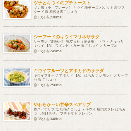
ツナとキウイのプチトースト
ツナ缶（小・フレーク） キウイ 粉チーズ バゲット 粒マス
タード 塩 粗挽き黒こしょう
10分
238kcal
シーフードのキウイマリネサラダ
サーモン（刺身用） 帆立貝柱（刺身用） トマト きゅうり
キウイ 【A】 ワインビネガー 塩 こしょう オリーブ油
15分
249kcal
キウイフルーツとアボカドのサラダ
キウイフルーツ アボカド 【A】 はちみつ レモン汁 オリーブ
油 塩 こしょう
10分
256kcal
やわらか～い甘辛スペアリブ
豚スペアリブ 塩 粗挽きこしょう キウイ 焼肉のタレ はちみ
つ 〔付け合せ〕 プチトマト クレソン
35分
346kcal