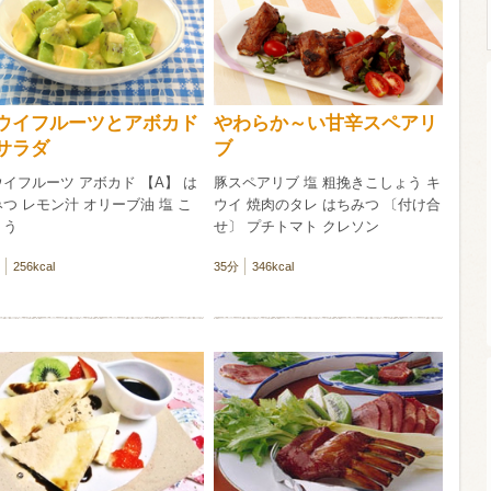
ウイスキー）
ウイスキー・ブランデー
焼酎
ウイフルーツとアボカド
やわらか～い甘辛スペアリ
サラダ
ブ
検索
イフルーツ アボカド 【A】 は
豚スペアリブ 塩 粗挽きこしょう キ
つ レモン汁 オリーブ油 塩 こ
ウイ 焼肉のタレ はちみつ 〔付け合
ょう
せ〕 プチトマト クレソン
256kcal
35分
346kcal