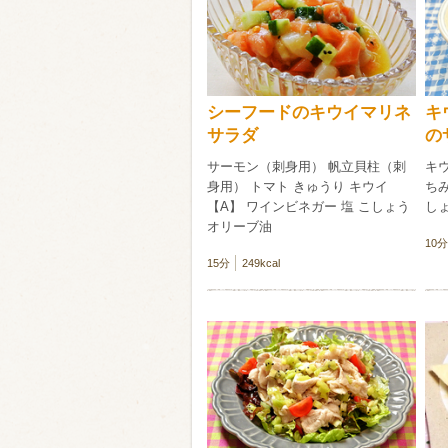
類・穀物
ビール
ハイボール（
シーフードのキウイマリネ
キ
赤ワイン
白ワイン
サラダ
の
サーモン（刺身用） 帆立貝柱（刺
キウ
身用） トマト きゅうり キウイ
ちみ
【A】 ワインビネガー 塩 こしょう
し
オリーブ油
10分
15分
249kcal