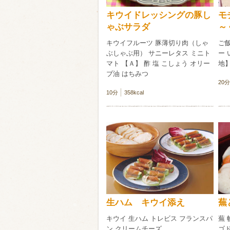
キウイドレッシングの豚し
モ
ゃぶサラダ
～
キウイフルーツ 豚薄切り肉（しゃ
ご飯
ぶしゃぶ用） サニーレタス ミニト
ー 
マト 【Ａ】 酢 塩 こしょう オリー
地】
ブ油 はちみつ
20分
10分
358kcal
生ハム キウイ添え
蕪
キウイ 生ハム トレビス フランスパ
蕪 
ン クリームチーズ
ゴ