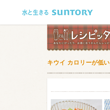
このページの本文へ移動
キウイ カロリーが低
和食
洋食
フレンチ
アジア・エス
肉
魚介類
卵・乳製品
豆腐・豆類
お米・麺
その他