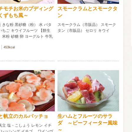
チモチお米のプディング
スモークラムとスモークタ
信州富士見町
くずもち風～
ン
ブリュット 2
750ml瓶
2026年7月
 きな粉 黒砂糖（粉） 水 バタ
スモークラム（市販品） スモーク
いちご キウイフルーツ 【餅生
タン（市販品） セロリ キウイ
 米粉 砂糖 卵 ヨーグルト 牛乳
453kcal
と帆立のカルパッチョ
生ハムとフルーツのサラ
ダ ～ビーフィーター風味
帆立 塩・こしょう レモン イチ
～
ドレッシング イチゴ ワインヴ