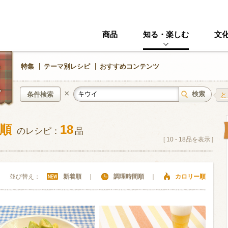
商品
知る・楽しむ
文
特集
テーマ別レシピ
おすすめコンテンツ
×
条件検索
と
い順
18
のレシピ：
品
中華風
イタリアン
[
10
-
18
品を表示 ]
ニック
その他・創作料理
スイーツ
並び替え：
新着順
｜
調理時間順
｜
カロリー順
野菜・いも類
きのこ
加工食品系
くだもの