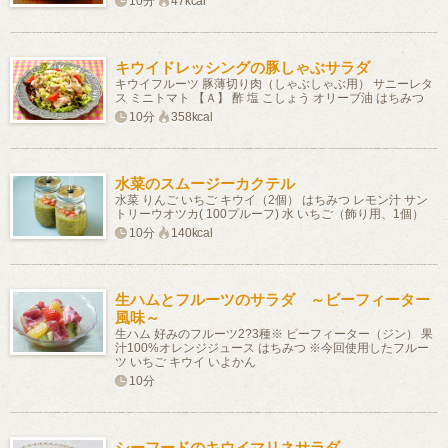
10分
47kcal
キウイドレッシングの豚しゃぶサラダ
キウイフルーツ 豚薄切り肉（しゃぶしゃぶ用） サニーレタ
ス ミニトマト 【Ａ】 酢 塩 こしょう オリーブ油 はちみつ
10分
358kcal
水菜のスムージーカクテル
水菜 りんご いちご キウイ（2個） はちみつ レモン汁 サン
トリーウオツカ( 100プルーフ) 水 いちご（飾り用、1個）
10分
140kcal
生ハムとフルーツのサラダ ～ビーフィーター
風味～
生ハム 好みのフルーツ2?3種※ ビーフィーター（ジン） 果
汁100%オレンジジュース はちみつ ※今回使用したフルー
ツ いちご キウイ いよかん
10分
シーフードのキウイマリネサラダ