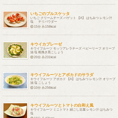
いちごのブルスケッタ
いちご クリームチーズ バゲット 【A】 はちみつ レモン汁
塩 チリパウダー
15分
158kcal
キウイカプレーゼ
キウイフルーツ モッツアレラチーズ ベビーリーフ オリーブ
油 塩 粗挽き黒こしょう
20分
231kcal
キウイフルーツとアボカドのサラダ
キウイフルーツ アボカド 【A】 はちみつ レモン汁 オリーブ
油 塩 こしょう
10分
256kcal
キウイフルーツとトマトの白和え風
キウイフルーツ ミニトマト 絹ごし豆腐 レモン汁 はちみつ
塩