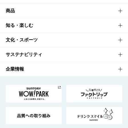
商品
商品TOP
知る・楽しむ
商品一覧
知る・楽しむTOP
文化・スポーツ
商品発売情報
キャンペーン
文化・スポーツTOP
サステナビリティ
栄養成分一覧
工場見学
サントリーホール
サステナビリティTOP
企業情報
お料理・お酒レシピ
サントリー美術館
トップメッセージ
企業情報TOP
地域情報
サントリーサンバーズ大阪
サントリーが考えるサステナビリティ経営
企業概要
東京サントリーサンゴリアス
ESG情報ポータル
グループ企業一覧
サントリースポーツ
サステナビリティストーリーズ
事業所一覧