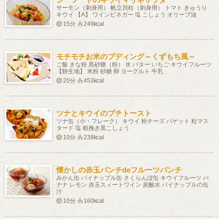
サーモン（刺身用） 帆立貝柱（刺身用） トマト きゅうり
キウイ 【A】 ワインビネガー 塩 こしょう オリーブ油
15分
249kcal
モチモチお米のプディング～くずもち風～
ご飯 きな粉 黒砂糖（粉） 水 バター いちご キウイフルーツ
【餅生地】 米粉 砂糖 卵 ヨーグルト 牛乳
20分
453kcal
ツナとキウイのプチトースト
ツナ缶（小・フレーク） キウイ 粉チーズ バゲット 粒マス
タード 塩 粗挽き黒こしょう
10分
238kcal
懐かしの赤玉パンチdeフルーツパンチ
みかん缶 パイナップル缶 さくらんぼ缶 キウイフルーツ バ
ナナ レモン 赤玉スィートワイン 炭酸水 パイナップルの缶
汁
10分
160kcal