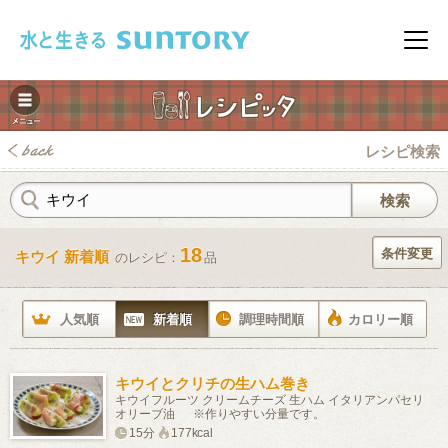
このページの本文へ移動
メニ
レシピ検索
18
条件変更
キウイ 新着順
のレシピ：
品
みレシピ
人気順
新着順
調理時間順
カロリー順
キウイとクリチの生ハム巻き
キウイフルーツ クリームチーズ 生ハム イタリアンパセリ
オリーブ油 ※作りやすい分量です。
15分
177kcal