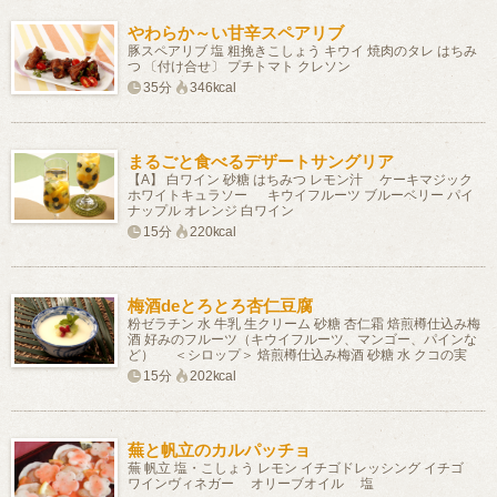
やわらか～い甘辛スペアリブ
豚スペアリブ 塩 粗挽きこしょう キウイ 焼肉のタレ はちみ
つ 〔付け合せ〕 プチトマト クレソン
35分
346kcal
まるごと食べるデザートサングリア
【A】 白ワイン 砂糖 はちみつ レモン汁 ケーキマジック
ホワイトキュラソー キウイフルーツ ブルーベリー パイ
ナップル オレンジ 白ワイン
15分
220kcal
梅酒deとろとろ杏仁豆腐
粉ゼラチン 水 牛乳 生クリーム 砂糖 杏仁霜 焙煎樽仕込み梅
酒 好みのフルーツ（キウイフルーツ、マンゴー、パインな
ど） ＜シロップ＞ 焙煎樽仕込み梅酒 砂糖 水 クコの実
15分
202kcal
蕪と帆立のカルパッチョ
蕪 帆立 塩・こしょう レモン イチゴドレッシング イチゴ
ワインヴィネガー オリーブオイル 塩