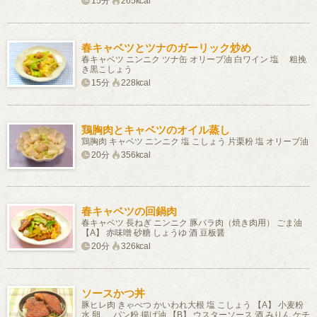
15分
265kcal
春キャベツとツナのガーリック炒め
春キャベツ ニンニク ツナ缶 オリーブ油 白ワイン 塩 粗挽
き黒こしょう
15分
228kcal
鶏胸肉とキャベツのオイル蒸し
鶏胸肉 キャベツ ニンニク 塩 こしょう 片栗粉 塩 オリーブ油
20分
356kcal
春キャベツの回鍋肉
春キャベツ 長ねぎ ニンニク 豚バラ肉（焼き肉用） ごま油
【A】 赤味噌 砂糖 しょうゆ 酒 豆板醤
20分
326kcal
ソースかつ丼
豚ヒレ肉 きゃべつ かいわれ大根 塩 こしょう 【A】 小麦粉
水 卵 パン粉 揚げ油 【B】 ウスターソース 酒 みりん ケチ