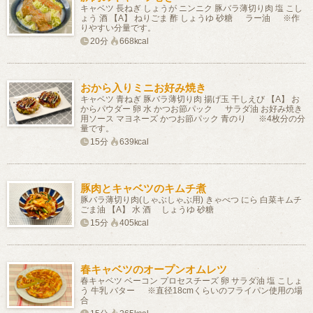
キャベツ 長ねぎ しょうが ニンニク 豚バラ薄切り肉 塩 こし
ょう 酒 【A】 ねりごま 酢 しょうゆ 砂糖 ラー油 ※作
りやすい分量です。
20分
668kcal
おから入りミニお好み焼き
キャベツ 青ねぎ 豚バラ薄切り肉 揚げ玉 干しえび 【A】 お
からパウダー 卵 水 かつお節パック サラダ油 お好み焼き
用ソース マヨネーズ かつお節パック 青のり ※4枚分の分
量です。
15分
639kcal
豚肉とキャベツのキムチ煮
豚バラ薄切り肉(しゃぶしゃぶ用) きゃべつ にら 白菜キムチ
ごま油 【A】 水 酒 しょうゆ 砂糖
15分
405kcal
春キャベツのオープンオムレツ
春キャベツ ベーコン プロセスチーズ 卵 サラダ油 塩 こしょ
う 牛乳 バター ※直径18cmくらいのフライパン使用の場
合