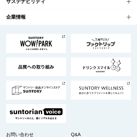
キャンペーン
文化・スポーツTOP
サステナビリティ
栄養成分一覧
工場見学
サントリーホール
サステナビリティTOP
企業情報
お料理・お酒レシピ
サントリー美術館
トップメッセージ
企業情報TOP
地域情報
サントリーサンバーズ大阪
サントリーが考えるサステナビリティ経営
企業概要
東京サントリーサンゴリアス
ESG情報ポータル
グループ企業一覧
サントリースポーツ
サステナビリティストーリーズ
事業所一覧
採用情報
お問い合わせ
Q&A