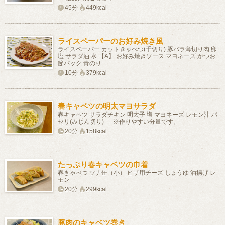
45分
449kcal
ライスペーパーのお好み焼き風
ライスペーパー カットきゃべつ(千切り) 豚バラ薄切り肉 卵
塩 サラダ油 水 【A】 お好み焼きソース マヨネーズ かつお
節パック 青のり
10分
379kcal
春キャベツの明太マヨサラダ
春キャベツ サラダチキン 明太子 塩 マヨネーズ レモン汁 パ
セリ(みじん切り) ※作りやすい分量です。
20分
158kcal
たっぷり春キャベツの巾着
春きゃべつ ツナ缶（小） ピザ用チーズ しょうゆ 油揚げ レ
モン
20分
299kcal
豚肉のキャベツ巻き