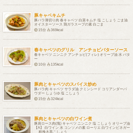
豚キャベキムチ
豚バラ薄切り肉 春キャベツ 白菜キムチ 塩 こしょう ごま油
オイスターソース 鶏ガラスープの素 白ごま
15分
369kcal
春キャベツのグリル アンチョビバターソース
春キャベツ ニンニク アンチョビ(フィレ) オリーブ油 水 バタ
ー
10分
135kcal
豚肉とキャベツのスパイス炒め
豚バラ肉 キャベツ サラダ油 クミンシード コリアンダーパ
ウダー しょうゆ 塩 こしょう
15分
324kcal
豚肉とキャベツの白ワイン煮
豚肩ロース肉(塊) キャベツ ニンニク 塩 こしょう オリーブ油
【A】 白ワイン 水 コンソメの素 ローリエ 白ワインビネガー
粗挽き黒こしょう