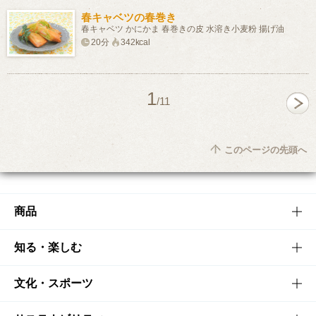
春キャベツの春巻き
春キャベツ かにかま 春巻きの皮 水溶き小麦粉 揚げ油
20分
342kcal
1
/11
このページの先頭へ
商品
商品TOP
知る・楽しむ
商品一覧
知る・楽しむTOP
文化・スポーツ
商品発売情報