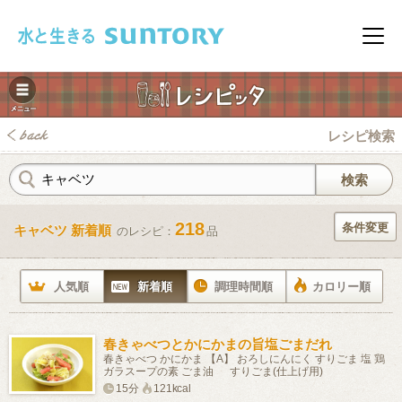
このページの本文へ移動
メニ
レシピ検索
218
条件変更
キャベツ 新着順
のレシピ：
品
みレシピ
人気順
新着順
調理時間順
カロリー順
春きゃべつとかにかまの旨塩ごまだれ
春きゃべつ かにかま 【A】 おろしにんにく すりごま 塩 鶏
ガラスープの素 ごま油 すりごま(仕上げ用)
15分
121kcal