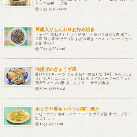
ャップ 砂糖 ご飯
20分
1024kcal
豆腐入りふんわりお好み焼き
キャベツ 青ねぎ 紅しょうが 揚げ玉 豚バラ薄切り肉 絹ごし
豆腐 卵 小麦粉 サラダ油 お好み焼きソース マヨネーズ かつ
お節 青のり
20分
334kcal
油揚げのぎょうざ風
豚ひき肉 キャベツ にら 青ねぎ 油揚げ 塩 【A】 おろししょ
うが おろしニンニク しょうゆ 酒 オイスターソース ごま油
鶏ガラスープの素 塩 こしょう サラダ油 水
30分
388kcal
ホタテと春キャベツの蒸し焼き
ベビーホタテ 春キャベツ ニンニク サラダ油 水 ナンプラー
塩 こしょう
15分
86kcal