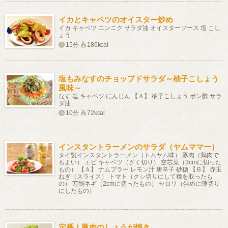
イカとキャベツのオイスター炒め
イカ キャベツ ニンニク サラダ油 オイスターソース 塩 こし
ょう
15分
186kcal
塩もみなすのチョップドサラダ～柚子こしょう
風味～
なす 塩 キャベツ にんじん 【Ａ】 柚子こしょう ポン酢 サラ
ダ油
10分
72kcal
インスタントラーメンのサラダ（ヤムママー）
タイ製インスタントラーメン（トムヤム味） 豚肉（鶏肉で
もよい） エビ キャベツ（ざく切り） 空芯菜（3cmに切った
もの） 【Ａ】 ナムプラー レモン汁 唐辛子 砂糖 【Ｂ】 赤玉
ねぎ（スライス） トマト（クシ切りにして種を取ったも
の） 万能ネギ（2cmに切ったもの） セロリ（斜めに薄切り
にしたもの）
定番！豚肉のしょうが焼き