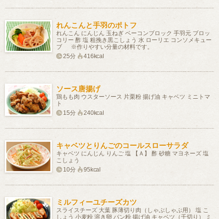
れんこんと手羽のポトフ
れんこん にんじん 玉ねぎ ベーコンブロック 手羽元 ブロッ
コリー 酢 塩 粗挽き黒こしょう 水 ローリエ コンソメキュー
ブ ※作りやすい分量の材料です。
25分
416kcal
ソース唐揚げ
鶏もも肉 ウスターソース 片栗粉 揚げ油 キャベツ ミニトマ
ト
15分
240kcal
キャベツとりんごのコールスローサラダ
キャベツ にんじん りんご 塩 【Ａ】 酢 砂糖 マヨネーズ 塩
こしょう
10分
95kcal
ミルフィーユチーズカツ
スライスチーズ 大葉 豚薄切り肉（しゃぶしゃぶ用） 塩 こ
しょう 小麦粉 溶き卵 パン粉 揚げ油 キャベツ（千切り） ミ