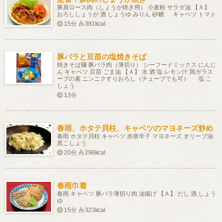
豚肩ロース肉（しょうが焼き用） 小麦粉 サラダ油 【Ａ】
おろししょうが 酒 しょうゆ みりん 砂糖 キャベツ トマト
15分
381kcal
豚バラと豆苗の塩焼きそば
焼きそば麺 豚バラ肉（薄切り） シーフードミックス にんじ
ん キャベツ 豆苗 ごま油 【Ａ】 水 酒 塩 レモン汁 鶏ガラス
ープの素 ニンニクすりおろし（チューブでも可） 塩 こ
しょう
13分
春雨、ホタテ貝柱、キャベツのマヨネーズ炒め
春雨 ホタテ貝柱 キャベツ 赤唐辛子 マヨネーズ オリーブ油
黒こしょう
20分
296kcal
春雨巾着
春雨 キャベツ 豚バラ薄切り肉 油揚げ 【Ａ】 だし 酒 しょう
ゆ
15分
323kcal