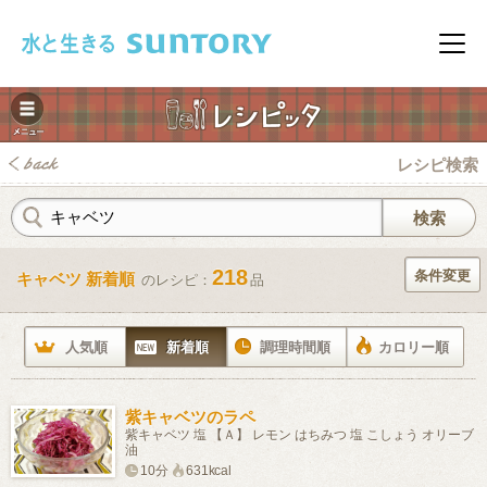
このページの本文へ移動
メニ
レシピ検索
218
条件変更
キャベツ 新着順
のレシピ：
品
みレシピ
人気順
新着順
調理時間順
カロリー順
紫キャベツのラペ
紫キャベツ 塩 【Ａ】 レモン はちみつ 塩 こしょう オリーブ
油
10分
631kcal