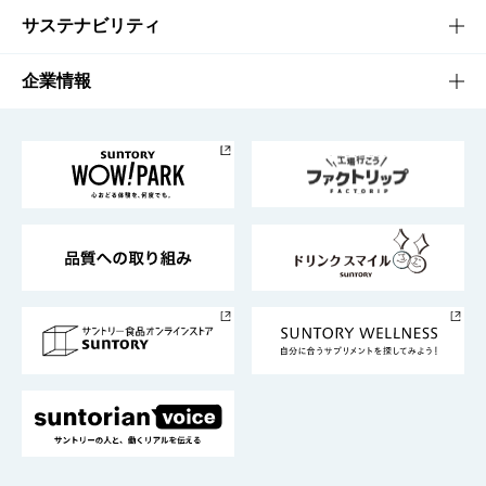
商品発売情報
キャンペーン
文化・スポーツTOP
サステナビリティ
栄養成分一覧
工場見学
サントリーホール
サステナビリティTOP
企業情報
お料理・お酒レシピ
サントリー美術館
トップメッセージ
企業情報TOP
地域情報
サントリーサンバーズ大阪
サントリーが考えるサステナビリティ経営
企業概要
東京サントリーサンゴリアス
ESG情報ポータル
グループ企業一覧
サントリースポーツ
サステナビリティストーリーズ
事業所一覧
採用情報