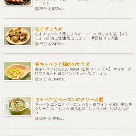
ニトマト
25分
622kcal
なすぎょうざ
なす キャベツ 大葉 しょうが ニンニク 豚ひき肉 塩 【Ａ】
しょうゆ 酒 ごま油 塩 こしょう 片栗粉 サラダ油
25分
242kcal
春キャベツと鶏肉のサラダ
春キャベツ にんじん 鶏胸肉 塩 白ワイン 【Ａ】 マヨネーズ
粒マスタード 白ワインビネガー 塩 こしょう
20分
184kcal
キャベツとベーコンのクリーム煮
キャベツ ニンニク ベーコン バター 白ワイン 小麦粉 牛乳 生
クリーム 塩 こしょう 粗挽き黒こしょう パセリのみじん切
り
15分
424kcal