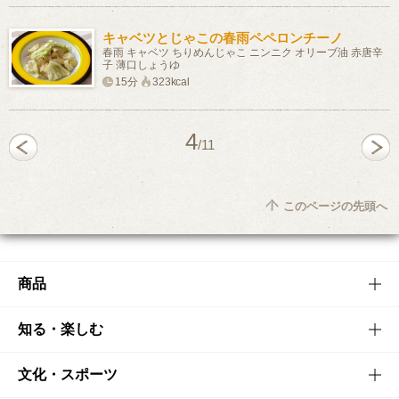
キャベツとじゃこの春雨ペペロンチーノ
春雨 キャベツ ちりめんじゃこ ニンニク オリーブ油 赤唐辛
子 薄口しょうゆ
15分
323kcal
4
/11
このページの先頭へ
商品
商品TOP
知る・楽しむ
商品一覧
知る・楽しむTOP
文化・スポーツ