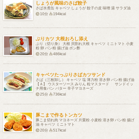
しょうが風味のさば餃子
さば水煮缶 キャベツ しょうが 餃子の皮 味噌 湯 サラダ油
10分
194kcal
ぶりカツ 大根おろし添え
ぶり（切り身） 大根 貝割れ大根 キャベツ ミニトマト 小麦
粉 卵 パン粉 揚げ油 ポン酢
20分
486kcal
キャベツたっぷりさばカツサンド
さば（三枚卸し） キャベツ 塩 薄力粉 溶き卵 パン粉 揚げ油
【Ａ】 ウスターソース みりん 粒マスタード サンドイッ
チ用食パン バター 辛子マヨネーズ
25分
736kcal
豚こまで作るトンカツ
豚こま切れ肉 マヨネーズ 片栗粉 小麦粉 溶き卵 パン粉 揚げ
油 キャベツ ミニトマト
20分
517kcal