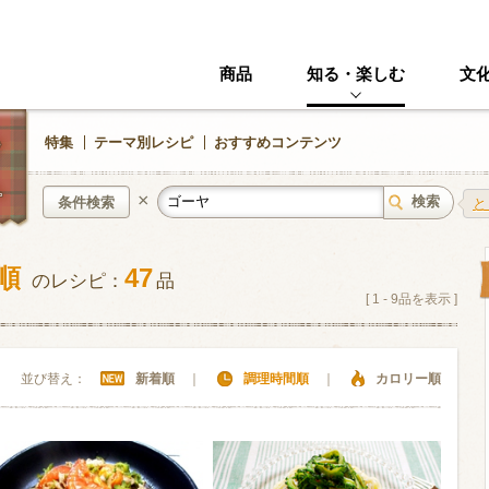
商品
知る・楽しむ
文
特集
テーマ別レシピ
おすすめコンテンツ
×
条件検索
と
い順
47
のレシピ：
品
中華風
イタリアン
[
1
-
9
品を表示 ]
ニック
その他・創作料理
スイーツ
並び替え：
新着順
｜
調理時間順
｜
カロリー順
野菜・いも類
きのこ
加工食品系
くだもの