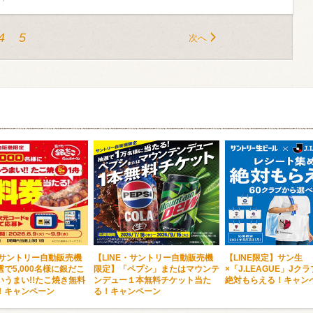
4
5
次へ
・サントリー自動販売機
【LINE・サントリー自動販売機
【LINE限定】サン生
で5,000名様に銀だこ
限定】「ペプシ」またはマウンテ
×「J.LEAGUE」Jク
いうまい!!たこ焼き無料
ンデュー１本無料チケット当た
絶対もらえる！キャン
！キャンペーン
る！キャンペーン