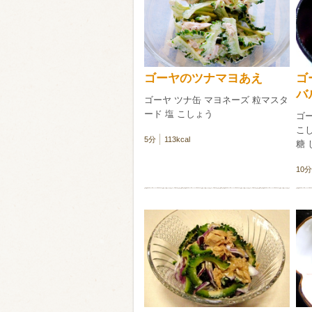
類・穀物
ビール
ハイボール（
ゴーヤのツナマヨあえ
ゴ
赤ワイン
白ワイン
バ
ゴーヤ ツナ缶 マヨネーズ 粒マスタ
ード 塩 こしょう
ゴー
こし
5分
113kcal
糖 
10分