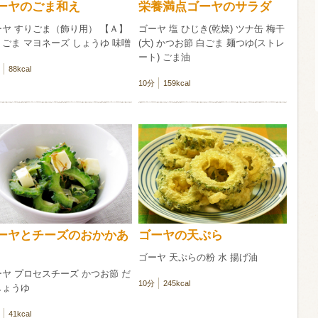
ーヤのごま和え
栄養満点ゴーヤのサラダ
ーヤ すりごま（飾り用） 【Ａ】
ゴーヤ 塩 ひじき(乾燥) ツナ缶 梅干
信州富士見町
ごま マヨネーズ しょうゆ 味噌
(大) かつお節 白ごま 麺つゆ(ストレ
ブリュット 2
ート) ごま油
750ml瓶
2026年7月
88kcal
10分
159kcal
ーヤとチーズのおかかあ
ゴーヤの天ぷら
ゴーヤ 天ぷらの粉 水 揚げ油
ヤ プロセスチーズ かつお節 だ
10分
245kcal
しょうゆ
41kcal