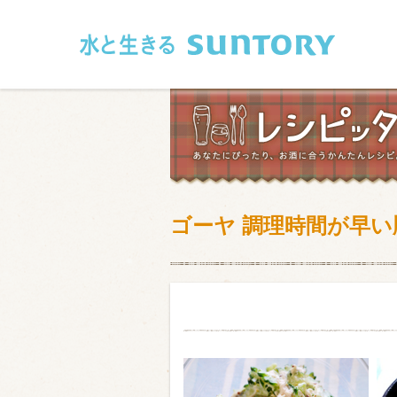
このページの本文へ移動
ゴーヤ 調理時間が早
和食
洋食
フレンチ
アジア・エス
肉
魚介類
卵・乳製品
豆腐・豆類
お米・麺
その他