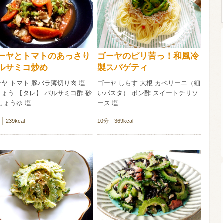
ウイスキー）
ウイスキー・ブランデー
焼酎
ーヤとトマトのあっさり
ゴーヤのピリ苦っ！和風冷
ルサミコ炒め
製スパゲティ
検索
ヤ トマト 豚バラ薄切り肉 塩
ゴーヤ しらす 大根 カペリーニ（細
ょう 【タレ】 バルサミコ酢 砂
いパスタ） ポン酢 スイートチリソ
しょうゆ 塩
ース 塩
239kcal
10分
369kcal