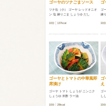
ゴーヤのツナごまソース
ゴ
ツナ缶（小） ゴーヤ レッドオニオ
ゴ
ン 塩 練りごま しょうゆ だし
練り
10分
137kcal
10分
ゴーヤとトマトの中華風即
ゴ
席漬け
え
ゴーヤ トマト しょうが ニンニク
ゴー
しょうゆ 米酢 ラー油
し
10分
28kcal
10分