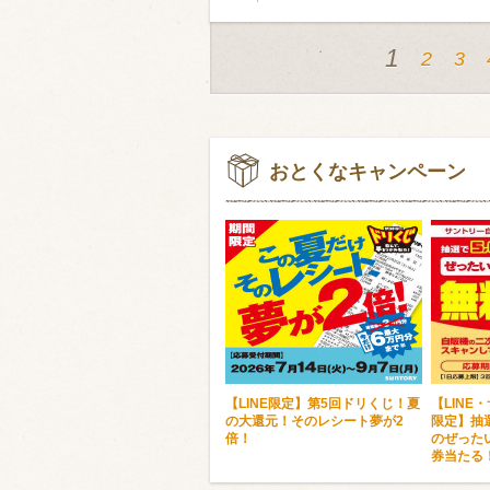
1
2
3
おとくなキャンペーン
【LINE限定】第5回ドリくじ！夏
【LINE
の大還元！そのレシート夢が2
限定】抽選
倍！
のぜった
券当たる