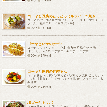
20分
525kcal
ゴーヤと豆腐のとろとろミルフィーユ焼き
ゴーヤ 絹ごし豆腐 卵黄 塩 こしょう サラダ油 【マスタード
ソース】 粒マスタード 白ワイン 牛乳
20分
151kcal
ゴーヤといかのチヂミ
ゴーヤ にんじん いか 【A】 薄力粉 片栗粉 卵 水 塩
【B】 しょうゆ 酢 ごま油 白いりごま ごま油
20分
370kcal
ゴーヤと豚肉の甘酢あん
ゴーヤ 豚ヒレ肉 黄パプリカ 赤パプリカ 片栗粉 塩 こしょう
ごま油 【甘酢あん】 砂糖 しょうゆ 酢 オイスターソース 片
栗粉 水
20分
234kcal
塩ゴーヤキソバ
ゴーヤ 豚肉（こま切れ） キャベツ もやし 中華麺（ゆで）