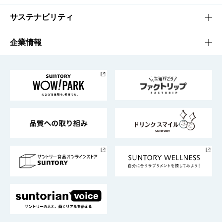
商品発売情報
キャンペーン
文化・スポーツTOP
サステナビリティ
栄養成分一覧
工場見学
サントリーホール
サステナビリティTOP
企業情報
お料理・お酒レシピ
サントリー美術館
トップメッセージ
企業情報TOP
地域情報
サントリーサンバーズ大阪
サントリーが考えるサステナビリティ経営
企業概要
東京サントリーサンゴリアス
ESG情報ポータル
グループ企業一覧
サントリースポーツ
サステナビリティストーリーズ
事業所一覧
採用情報