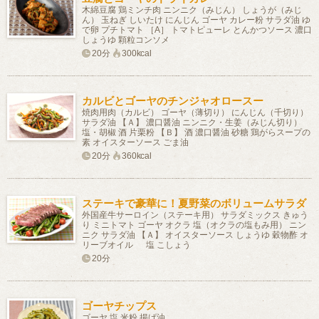
木綿豆腐 鶏ミンチ肉 ニンニク（みじん） しょうが（みじ
ん） 玉ねぎ しいたけ にんじん ゴーヤ カレー粉 サラダ油 ゆ
で卵 プチトマト ［A］ トマトピューレ とんかつソース 濃口
しょうゆ 顆粒コンソメ
20分
300kcal
カルビとゴーヤのチンジャオロースー
焼肉用肉（カルビ） ゴーヤ（薄切り） にんじん（千切り）
サラダ油 【Ａ】 濃口醤油 ニンニク・生姜（みじん切り）
塩・胡椒 酒 片栗粉 【Ｂ】 酒 濃口醤油 砂糖 鶏がらスープの
素 オイスターソース ごま油
20分
360kcal
ステーキで豪華に！夏野菜のボリュームサラダ
外国産牛サーロイン（ステーキ用） サラダミックス きゅう
り ミニトマト ゴーヤ オクラ 塩（オクラの塩もみ用） ニン
ニク サラダ油 【Ａ】 オイスターソース しょうゆ 穀物酢 オ
リーブオイル 塩 こしょう
20分
ゴーヤチップス
ゴーヤ 塩 米粉 揚げ油