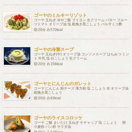
ゴーヤのミルキーリゾット
ゴーヤ 玉ねぎ 冷やご飯 ブイヨン 生クリーム バター フルー
ツトマト オリーブ油 塩 粗挽き黒こしょう バルサミコ酢
20分
570kcal
ゴーヤの冷製スープ
ゴーヤ 玉ねぎ(中) オリーブ油 コンソメスープ はちみつ ミン
ト 牛乳 塩 白こしょう 生クリーム
20分
156kcal
ゴーヤとにんじんのガレット
ゴーヤ にんじん 粉チーズ 薄力粉 塩 こしょう 水 オリーブ油
粗挽き黒こしょう
20分
83kcal
ゴーヤのライスコロッケ
ゴーヤ ご飯 まいたけ 玉ねぎ ケチャップ 塩 こしょう 卵
小麦粉 パン粉 サラダ油