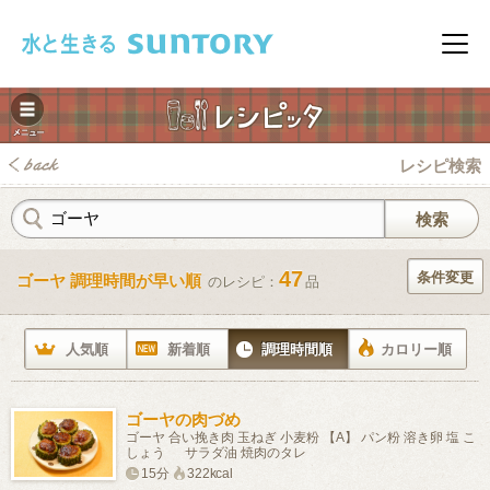
このページの本文へ移動
メニ
レシピ検索
47
条件変更
ゴーヤ 調理時間が早い順
のレシピ：
品
みレシピ
人気順
新着順
調理時間順
カロリー順
ゴーヤの肉づめ
ゴーヤ 合い挽き肉 玉ねぎ 小麦粉 【A】 パン粉 溶き卵 塩 こ
しょう サラダ油 焼肉のタレ
15分
322kcal