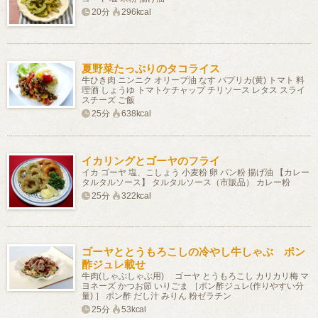
20分
296kcal
夏野菜たっぷりのタコライス
牛ひき肉 ニンニク オリーブ油 なす パプリカ(黄) トマト 料
理酒 しょうゆ トマトケチャップ チリソース レタス スライ
スチーズ ご飯
25分
638kcal
イカリングとゴーヤのフライ
イカ ゴーヤ 塩、こしょう 小麦粉 卵 パン粉 揚げ油 【カレー
タルタルソース】 タルタルソース（市販品） カレー粉
25分
322kcal
ゴーヤととうもろこしの冷やし牛しゃぶ ポン
酢ジュレ載せ
牛肉(しゃぶしゃぶ用) ゴーヤ とうもろこし カリカリ梅 マ
ヨネーズ かつお節 いりごま ［ポン酢ジュレ(作りやすい分
量) ］ ポン酢 だし汁 みりん 粉ゼラチン
25分
53kcal