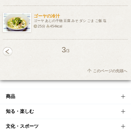
ゴーヤの冷汁
ゴーヤ あじの干物 豆腐 みそ ダシ ごま ご飯 塩
25分
454kcal
3
/3
このページの先頭へ
商品
商品TOP
知る・楽しむ
商品一覧
知る・楽しむTOP
文化・スポーツ