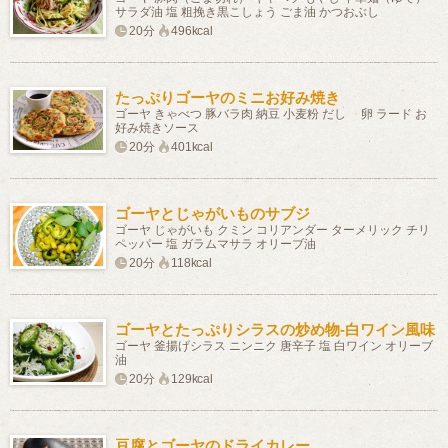
サラダ油 塩 粗挽き黒こしょう ごま油 かつおぶし
20分
496kcal
たっぷりゴーヤのミニお好み焼き
ゴーヤ きゃべつ 豚バラ肉 納豆 小麦粉 だし 卵 ラード お
好み焼きソース
20分
401kcal
ゴーヤとじゃがいものサブジ
ゴーヤ じゃがいも クミン コリアンダー ターメリック チリ
ペッパー 塩 ガラムマサラ オリーブ油
20分
118kcal
ゴーヤとたっぷりシラスの炒め物‐白ワイン風味
ゴーヤ 釜揚げシラス ニンニク 唐辛子 塩 白ワイン オリーブ
油
20分
129kcal
豆腐とゴーヤのドライカレー