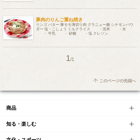
豚肉のりんご重ね焼き
リンゴ バター 豚モモ薄切り肉 グラニュー糖 シナモンパウ
ダー 塩・こしょう ミルクライス ・洗米 ・水
・ 牛乳 ・ 砂糖 ・塩 クレソン
1
/1
このページの先頭へ
商品
商品TOP
知る・楽しむ
商品一覧
知る・楽しむTOP
文化・スポーツ