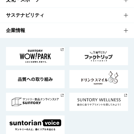
商品発売情報
キャンペーン
文化・スポーツTOP
サステナビリティ
栄養成分一覧
工場見学
サントリーホール
サステナビリティTOP
企業情報
お料理・お酒レシピ
サントリー美術館
トップメッセージ
企業情報TOP
地域情報
サントリーサンバーズ大阪
サントリーが考えるサステナビリティ経営
企業概要
東京サントリーサンゴリアス
ESG情報ポータル
グループ企業一覧
サントリースポーツ
サステナビリティストーリーズ
事業所一覧
採用情報