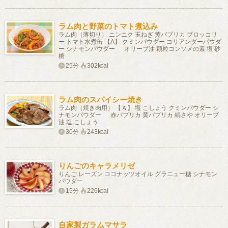
ラム肉と野菜のトマト煮込み
ラム肉（薄切り） ニンニク 玉ねぎ 黄パプリカ ブロッコリ
ー トマト水煮缶 【A】 クミンパウダー コリアンダーパウダ
ー シナモンパウダー オリーブ油 顆粒コンソメの素 塩 砂
糖
25分
302kcal
ラム肉のスパイシー焼き
ラム肉（焼き肉用） 【Ａ】 塩 こしょう クミンパウダー シ
ナモンパウダー 赤パプリカ 黄パプリカ 絹さや オリーブ
油 塩 こしょう
30分
243kcal
りんごのキャラメリゼ
りんご レーズン ココナッツオイル グラニュー糖 シナモン
パウダー
15分
226kcal
自家製ガラムマサラ