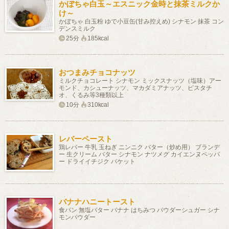
かぼちゃ白玉～エスニック金時と抹茶ミルクか
け～
かぼちゃ 白玉粉 ゆで小豆缶(甘み控えめ) シナモン 抹茶 コン
デンスミルク
25分
185kcal
おつまみチョコナッツ
ミルクチョコレート シナモン ミックスナッツ（塩味）アー
モンド、カシューナッツ、マカダミアナッツ、ピスタチ
オ、くるみ等3種類以上
10分
310kcal
レバーペースト
鶏レバー 牛乳 玉ねぎ ニンニク バター（炒め用） ブランデ
ー 生クリーム バター シナモン ナツメグ カイエンヌペッパ
ー ドライイチジク バケット
バナナハニートースト
食パン 無塩バター バナナ はちみつ パウダーシュガー シナ
モンパウダー