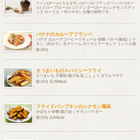
クミン(ホール) カルダモン(ホール) ブラックペッパー(ホー
ル) クローブ(ホール) コリアンダー(ホール) シナモンスティ
ック ローリエ ＊作りやすい分量の材料です。
バナナのカルーアフランベ
バナナ カルーアコーヒーリキュール 砂糖 バター(無塩) シナ
モン（好みで） 生クリーム ローストアーモンド ミントの葉
20分
さつまいものスパイシーフライ
さつまいも 片栗粉 揚げ油 塩 こしょう ガラムマサラ
20分
268kcal
フライドパンプキンのシナモン風味
かぼちゃ 砂糖 揚げ油 シナモンパウダー
15分
84kcal