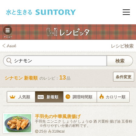
このページの本文へ移動
メニ
レシピ検索
13
条件変更
シナモン 新着順
のレシピ：
品
みレシピ
人気順
新着順
調理時間順
カロリー順
手羽先の中華風唐揚げ
手羽先 ニンニク しょうが しょうゆ 酒 片栗粉 揚げ油 五香粉
※作りやすい分量の材料です。
25分
318kcal