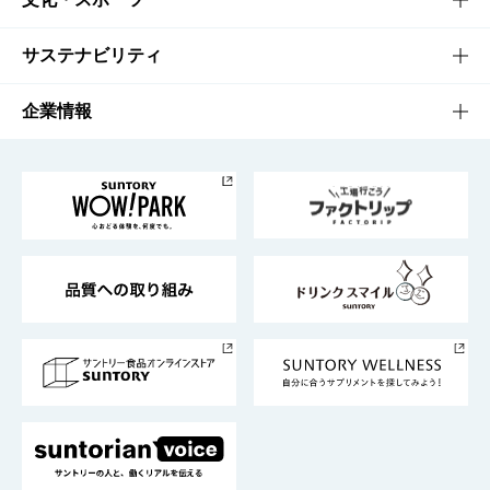
商品発売情報
キャンペーン
文化・スポーツTOP
サステナビリティ
栄養成分一覧
工場見学
サントリーホール
サステナビリティTOP
企業情報
お料理・お酒レシピ
サントリー美術館
トップメッセージ
企業情報TOP
地域情報
サントリーサンバーズ大阪
サントリーが考えるサステナビリティ経営
企業概要
東京サントリーサンゴリアス
ESG情報ポータル
グループ企業一覧
サントリースポーツ
サステナビリティストーリーズ
事業所一覧
採用情報