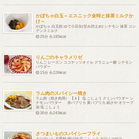
かぼちゃ白玉～エスニック金時と抹茶ミルクか
け～
かぼちゃ 白玉粉 ゆで小豆缶(甘み控えめ) シナモン 抹茶 コン
デンスミルク
25分
185kcal
りんごのキャラメリゼ
りんご レーズン ココナッツオイル グラニュー糖 シナモン
パウダー
15分
226kcal
ラム肉のスパイシー焼き
ラム肉（焼き肉用） 【Ａ】 塩 こしょう クミンパウダー シ
ナモンパウダー 赤パプリカ 黄パプリカ 絹さや オリーブ
油 塩 こしょう
30分
243kcal
さつまいものスパイシーフライ
さつまいも 片栗粉 揚げ油 塩 こしょう ガラムマサラ