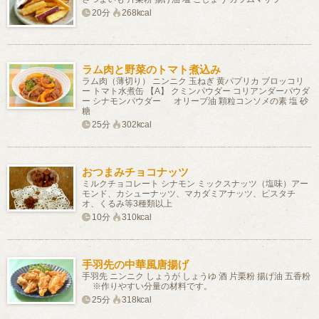
20分
268kcal
ラム肉と野菜のトマト煮込み
ラム肉（薄切り） ニンニク 玉ねぎ 黄パプリカ ブロッコリ
ー トマト水煮缶 【A】 クミンパウダー コリアンダーパウダ
ー シナモンパウダー オリーブ油 顆粒コンソメの素 塩 砂
糖
25分
302kcal
おつまみチョコナッツ
ミルクチョコレート シナモン ミックスナッツ（塩味）アー
モンド、カシューナッツ、マカダミアナッツ、ピスタチ
オ、くるみ等3種類以上
10分
310kcal
手羽先の中華風唐揚げ
手羽先 ニンニク しょうが しょうゆ 酒 片栗粉 揚げ油 五香粉
※作りやすい分量の材料です。
25分
318kcal