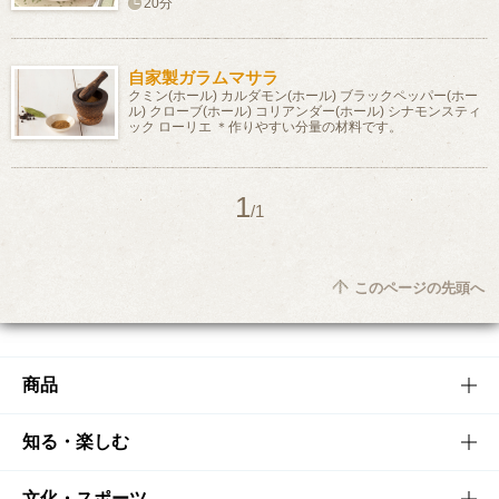
20分
自家製ガラムマサラ
クミン(ホール) カルダモン(ホール) ブラックペッパー(ホー
ル) クローブ(ホール) コリアンダー(ホール) シナモンスティ
ック ローリエ ＊作りやすい分量の材料です。
1
/1
このページの先頭へ
商品
商品TOP
知る・楽しむ
商品一覧
知る・楽しむTOP
文化・スポーツ