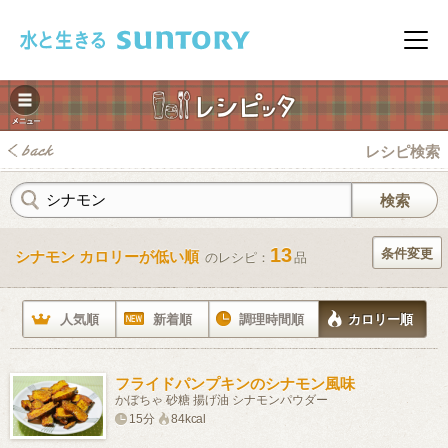
このページの本文へ移動
メニ
レシピ検索
13
条件変更
シナモン カロリーが低い順
のレシピ：
品
みレシピ
人気順
新着順
調理時間順
カロリー順
フライドパンプキンのシナモン風味
かぼちゃ 砂糖 揚げ油 シナモンパウダー
15分
84kcal