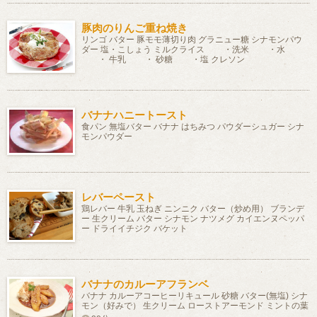
豚肉のりんご重ね焼き
リンゴ バター 豚モモ薄切り肉 グラニュー糖 シナモンパウ
ダー 塩・こしょう ミルクライス ・洗米 ・水
・ 牛乳 ・ 砂糖 ・塩 クレソン
バナナハニートースト
食パン 無塩バター バナナ はちみつ パウダーシュガー シナ
モンパウダー
レバーペースト
鶏レバー 牛乳 玉ねぎ ニンニク バター（炒め用） ブランデ
ー 生クリーム バター シナモン ナツメグ カイエンヌペッパ
ー ドライイチジク バケット
バナナのカルーアフランベ
バナナ カルーアコーヒーリキュール 砂糖 バター(無塩) シナ
モン（好みで） 生クリーム ローストアーモンド ミントの葉