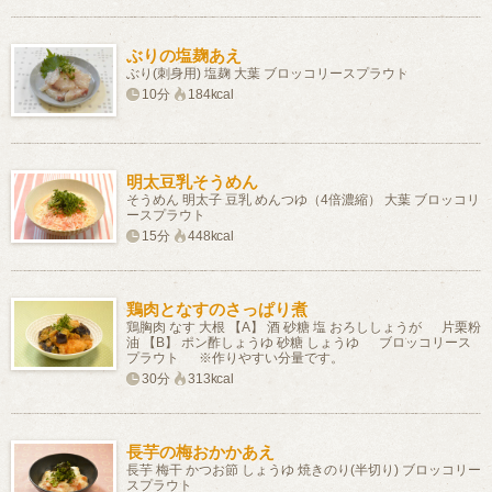
ぶりの塩麹あえ
ぶり(刺身用) 塩麹 大葉 ブロッコリースプラウト
10分
184kcal
明太豆乳そうめん
そうめん 明太子 豆乳 めんつゆ（4倍濃縮） 大葉 ブロッコリ
ースプラウト
15分
448kcal
鶏肉となすのさっぱり煮
鶏胸肉 なす 大根 【A】 酒 砂糖 塩 おろししょうが 片栗粉
油 【B】 ポン酢しょうゆ 砂糖 しょうゆ ブロッコリース
プラウト ※作りやすい分量です。
30分
313kcal
長芋の梅おかかあえ
長芋 梅干 かつお節 しょうゆ 焼きのり(半切り) ブロッコリー
スプラウト