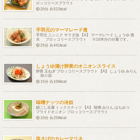
ロッコリースプラウト
20分
522kcal
手羽元のマーマレード煮
手羽元 ニンニク サラダ油 【A】 マーマレード しょうゆ 酒
水 ブロッコリースプラウト ※10本分の分量です。
25分
441kcal
しょうゆ漬け卵黄のオニオンスライス
卵黄 玉ねぎ ブロッコリースプラウト 【A】 しょうゆ みりん
削り節
15分
106kcal
味噌ナッツの冷奴
絹ごし豆腐 ミックスナッツ 【A】 味噌 みりん はちみつ
フライドオニオン ブロッコリースプラウト
10分
258kcal
塩さばのカレーマリネ