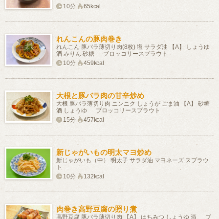
10分
65kcal
れんこんの豚肉巻き
れんこん 豚バラ薄切り肉(8枚) 塩 サラダ油 【A】 しょうゆ
酒 みりん 砂糖 ブロッコリースプラウト
10分
459kcal
大根と豚バラ肉の甘辛炒め
大根 豚バラ薄切り肉 ニンニク しょうが ごま油 【A】 砂糖
酒 しょうゆ ブロッコリースプラウト
15分
457kcal
新じゃがいもの明太マヨ炒め
新じゃがいも（中） 明太子 サラダ油 マヨネーズ スプラウ
ト
10分
132kcal
肉巻き高野豆腐の照り煮
高野豆腐 豚バラ薄切り肉 【A】 はちみつ しょうゆ 酒 ブ