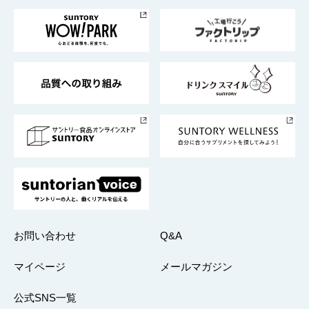
お料理・お酒レシピ
サントリー美術館
トップメッセージ
企業情報TOP
地域情報
サントリーサンバーズ大阪
サントリーが考えるサステナビリティ経営
企業概要
東京サントリーサンゴリアス
ESG情報ポータル
グループ企業一覧
サントリースポーツ
サステナビリティストーリーズ
事業所一覧
採用情報
お問い合わせ
Q&A
マイページ
メールマガジン
公式SNS一覧