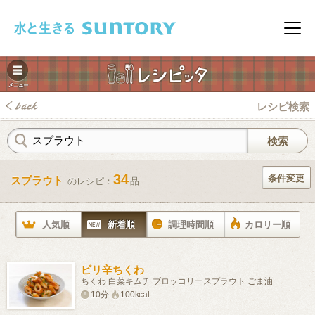
このページの本文へ移動
メニ
レシピ検索
34
条件変更
スプラウト
のレシピ：
品
みレシピ
人気順
新着順
調理時間順
カロリー順
ピリ辛ちくわ
ちくわ 白菜キムチ ブロッコリースプラウト ごま油
10分
100kcal