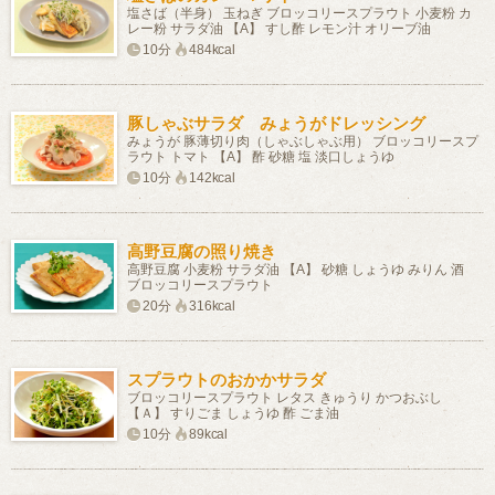
塩さば（半身） 玉ねぎ ブロッコリースプラウト 小麦粉 カ
レー粉 サラダ油 【A】 すし酢 レモン汁 オリーブ油
10分
484kcal
豚しゃぶサラダ みょうがドレッシング
みょうが 豚薄切り肉（しゃぶしゃぶ用） ブロッコリースプ
ラウト トマト 【A】 酢 砂糖 塩 淡口しょうゆ
10分
142kcal
高野豆腐の照り焼き
高野豆腐 小麦粉 サラダ油 【A】 砂糖 しょうゆ みりん 酒
ブロッコリースプラウト
20分
316kcal
スプラウトのおかかサラダ
ブロッコリースプラウト レタス きゅうり かつおぶし
【Ａ】 すりごま しょうゆ 酢 ごま油
10分
89kcal