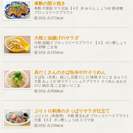
車麩の照り焼き
車麩 片栗粉 サラダ油 【Ａ】 水 みりん しょうゆ 酒 砂糖
ブロッコリースプラウト
20分
371kcal
大根と油揚げのサラダ
大根 油揚げ ブロッコリースプラウト 【Ａ】 ポン酢しょう
ゆ 砂糖 ごま油
10分
155kcal
具だくさんのさば缶冷や汁そうめん
さば缶（水煮） 絹ごし豆腐 だし汁 味噌 すりごま きゅうり
大葉 みょうが 赤ラディッシュスプラウト そうめん あおさ
のり 納豆 塩 ごま油 いりごま
20分
608kcal
ぶりトロ刺身のさっぱりサラダ仕立て
ぶりトロ（刺身用） 大根 紫玉ねぎ ブロッコリースプラウト
大葉 【Ａ】 ポン酢しょうゆ エゴマ油
20分
226kcal