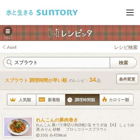
このページの本文へ移動
メニ
レシピ検索
34
条件変更
スプラウト 調理時間が早い順
のレシピ：
品
みレシピ
人気順
新着順
調理時間順
カロリー順
れんこんの豚肉巻き
れんこん 豚バラ薄切り肉(8枚) 塩 サラダ油 【A】 しょうゆ
酒 みりん 砂糖 ブロッコリースプラウト
10分
459kcal