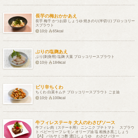
長芋の梅おかかあえ
長芋 梅干 かつお節 しょうゆ 焼きのり(半切り) ブロッコリー
スプラウト
10分
65kcal
ぶりの塩麹あえ
ぶり(刺身用) 塩麹 大葉 ブロッコリースプラウト
10分
184kcal
ピリ辛ちくわ
ちくわ 白菜キムチ ブロッコリースプラウト ごま油
10分
100kcal
牛フィレステーキ 大人のわさびソース
牛フィレ肉（ステーキ用） ニンニク プチトマト スプラウ
ト ベビーリーフ レモン オリーブ油 塩 粗挽き黒こしょう
【A】 バルサミコ酢 濃口しょうゆ わさび バター