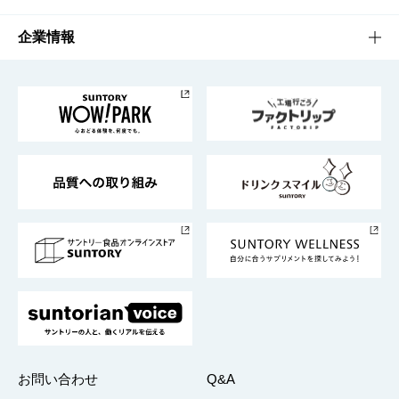
栄養成分一覧
工場見学
サントリーホール
サステナビリティTOP
企業情報
お料理・お酒レシピ
サントリー美術館
トップメッセージ
企業情報TOP
地域情報
サントリーサンバーズ大阪
サントリーが考えるサステナビリティ経営
企業概要
東京サントリーサンゴリアス
ESG情報ポータル
グループ企業一覧
サントリースポーツ
サステナビリティストーリーズ
事業所一覧
採用情報
お問い合わせ
Q&A