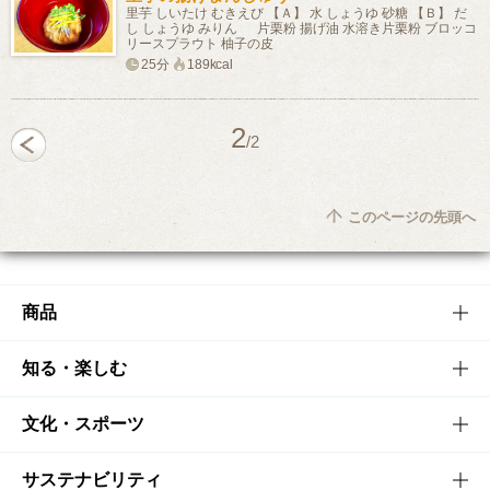
里芋 しいたけ むきえび 【Ａ】 水 しょうゆ 砂糖 【Ｂ】 だ
し しょうゆ みりん 片栗粉 揚げ油 水溶き片栗粉 ブロッコ
リースプラウト 柚子の皮
25分
189kcal
2
/2
このページの先頭へ
商品
商品TOP
知る・楽しむ
商品一覧
知る・楽しむTOP
文化・スポーツ
商品発売情報
キャンペーン
文化・スポーツTOP
サステナビリティ