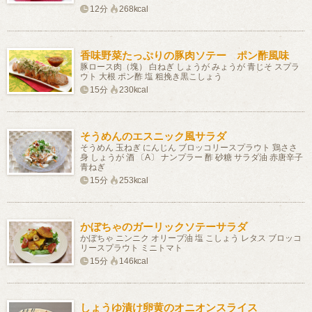
12分
268kcal
香味野菜たっぷりの豚肉ソテー ポン酢風味
豚ロース肉（塊） 白ねぎ しょうが みょうが 青じそ スプラ
ウト 大根 ポン酢 塩 粗挽き黒こしょう
15分
230kcal
そうめんのエスニック風サラダ
そうめん 玉ねぎ にんじん ブロッコリースプラウト 鶏ささ
身 しょうが 酒 〔A〕 ナンプラー 酢 砂糖 サラダ油 赤唐辛子
青ねぎ
15分
253kcal
かぼちゃのガーリックソテーサラダ
かぼちゃ ニンニク オリーブ油 塩 こしょう レタス ブロッコ
リースプラウト ミニトマト
15分
146kcal
しょうゆ漬け卵黄のオニオンスライス