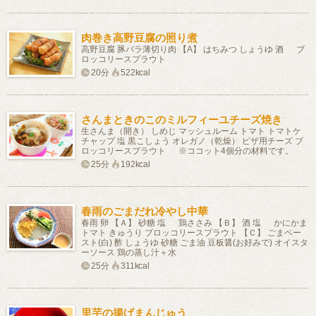
肉巻き高野豆腐の照り煮
高野豆腐 豚バラ薄切り肉 【A】 はちみつ しょうゆ 酒 ブ
ロッコリースプラウト
20分
522kcal
さんまときのこのミルフィーユチーズ焼き
生さんま（開き） しめじ マッシュルーム トマト トマトケ
チャップ 塩 黒こしょう オレガノ（乾燥） ピザ用チーズ ブ
ロッコリースプラウト ※ココット4個分の材料です。
25分
192kcal
春雨のごまだれ冷やし中華
春雨 卵 【Ａ】 砂糖 塩 鶏ささみ 【Ｂ】 酒 塩 かにかま
トマト きゅうり ブロッコリースプラウト 【Ｃ】 ごまペー
スト(白) 酢 しょうゆ 砂糖 ごま油 豆板醤(お好みで) オイスタ
ーソース 鶏の蒸し汁＋水
25分
311kcal
里芋の揚げまんじゅう