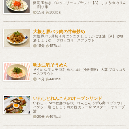
卵黄 玉ねぎ ブロッコリースプラウト 【A】 しょうゆ みりん
削り節
15分
106kcal
大根と豚バラ肉の甘辛炒め
大根 豚バラ薄切り肉 ニンニク しょうが ごま油 【A】 砂糖
酒 しょうゆ ブロッコリースプラウト
15分
457kcal
明太豆乳そうめん
そうめん 明太子 豆乳 めんつゆ（4倍濃縮） 大葉 ブロッコリ
ースプラウト
15分
448kcal
いわしとれんこんのオープンサンド
いわし（15cm程度のもの） れんこん うずら卵 スプラウト
バゲット 塩 こしょう 薄力粉 カレー粉 マスタード オリーブ
油
20分
467kcal