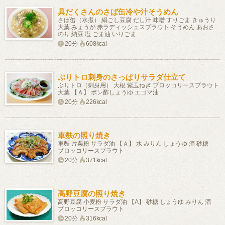
具だくさんのさば缶冷や汁そうめん
さば缶（水煮） 絹ごし豆腐 だし汁 味噌 すりごま きゅうり
大葉 みょうが 赤ラディッシュスプラウト そうめん あおさ
のり 納豆 塩 ごま油 いりごま
20分
608kcal
ぶりトロ刺身のさっぱりサラダ仕立て
ぶりトロ（刺身用） 大根 紫玉ねぎ ブロッコリースプラウト
大葉 【Ａ】 ポン酢しょうゆ エゴマ油
20分
226kcal
車麩の照り焼き
車麩 片栗粉 サラダ油 【Ａ】 水 みりん しょうゆ 酒 砂糖
ブロッコリースプラウト
20分
371kcal
高野豆腐の照り焼き
高野豆腐 小麦粉 サラダ油 【A】 砂糖 しょうゆ みりん 酒
ブロッコリースプラウト
20分
316kcal