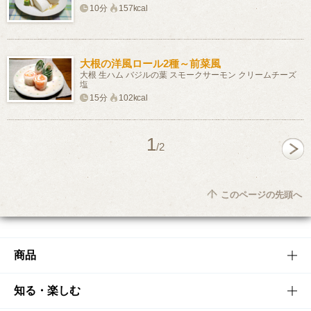
10分
157kcal
大根の洋風ロール2種～前菜風
大根 生ハム バジルの葉 スモークサーモン クリームチーズ
塩
15分
102kcal
1
/2
このページの先頭へ
商品
商品TOP
知る・楽しむ