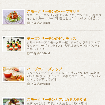
スモークサーモンのハーブマリネ
スモークサーモン 玉ねぎ ディル イタリアンパセリ [A] 白ワ
インビネガー オリーブ油 塩 こしょう レタス（細切り）
15分
228kcal
チーズとサーモンのピンチョス
クリームチーズ スモークサーモン きゅうり プチトマト ブ
ラックオリーブ（スライス） 大葉 塩 オリーブ油 バルサミ
コ酢 しょうゆ
20分
104kcal
ハーブのチーズデップ
クリームチーズ 生クリーム レモン汁 パセリ（みじん切り）
バジル 塩 ブラックペッパー 鶏胸肉 スモークサーモン バゲ
ット サラダ菜 サラダ油
15分
950kcal
スモークサーモンとアボカドのせ冷奴
豆腐（絹こし） アボカド 大葉 しょうゆ レモン汁