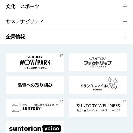
商品一覧
知る・楽しむTOP
文化・スポーツ
商品発売情報
キャンペーン
文化・スポーツTOP
サステナビリティ
栄養成分一覧
工場見学
サントリーホール
サステナビリティTOP
企業情報
お料理・お酒レシピ
サントリー美術館
トップメッセージ
企業情報TOP
地域情報
サントリーサンバーズ大阪
サントリーが考えるサステナビリティ経営
企業概要
東京サントリーサンゴリアス
ESG情報ポータル
グループ企業一覧
サントリースポーツ
サステナビリティストーリーズ
事業所一覧
採用情報