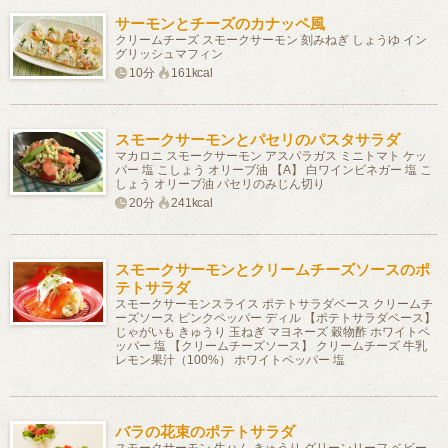
サーモンとチーズのカナッペ風
クリームチーズ スモークサーモン 刻みねぎ しょうゆ イン
グリッシュマフィン
10分
161kcal
スモークサーモンとパセリのパスタサラダ
マカロニ スモークサーモン アスパラガス ミニトマト ケッ
パー 塩 こしょう オリーブ油 【A】 白ワインビネガー 塩 こ
しょう オリーブ油 パセリのみじん切り
20分
241kcal
スモークサーモンとクリームチーズソースのポ
テトサラダ
スモークサーモンスライス ポテトサラダベース クリームチ
ーズソース ピンクペッパー ディル 【ポテトサラダベース】
じゃがいも きゅうり 玉ねぎ マヨネーズ 穀物酢 ホワイトペ
ッパー 塩 【クリームチーズソース】 クリームチーズ 牛乳
レモン果汁（100%） ホワイトペッパー 塩
バラの花束のポテトサラダ