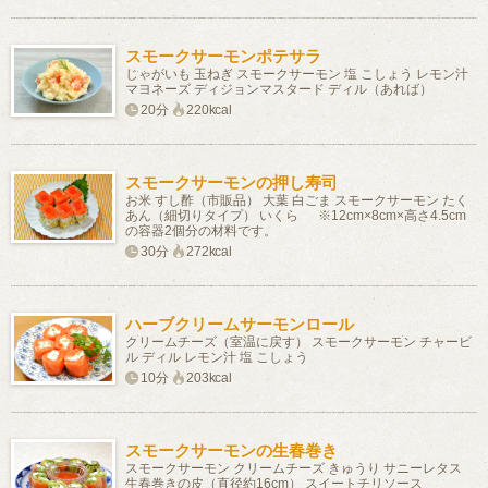
スモークサーモンポテサラ
じゃがいも 玉ねぎ スモークサーモン 塩 こしょう レモン汁
マヨネーズ ディジョンマスタード ディル（あれば）
20分
220kcal
スモークサーモンの押し寿司
お米 すし酢（市販品） 大葉 白ごま スモークサーモン たく
あん（細切りタイプ） いくら ※12cm×8cm×高さ4.5cm
の容器2個分の材料です。
30分
272kcal
ハーブクリームサーモンロール
クリームチーズ（室温に戻す） スモークサーモン チャービ
ル ディル レモン汁 塩 こしょう
10分
203kcal
スモークサーモンの生春巻き
スモークサーモン クリームチーズ きゅうり サニーレタス
生春巻きの皮（直径約16cm） スイートチリソース