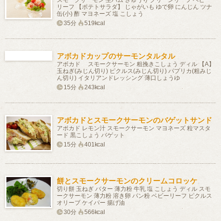
スモークサーモン 生ハム きゅうり グリーンリーフ ベビー
リーフ 【ポテトサラダ】 じゃがいも ゆで卵 にんじん ツナ
缶(小) 酢 マヨネーズ 塩 こしょう
35分
519kcal
アボカドカップのサーモンタルタル
アボカド スモークサーモン 粗挽きこしょう ディル 【A】
玉ねぎ(みじん切り) ピクルス(みじん切り) パプリカ(粗みじ
ん切り) イタリアンドレッシング 薄口しょうゆ
15分
243kcal
アボカドとスモークサーモンのバゲットサンド
アボカド レモン汁 スモークサーモン マヨネーズ 粒マスタ
ード 黒こしょう バゲット
15分
401kcal
餅とスモークサーモンのクリームコロッケ
切り餅 玉ねぎ バター 薄力粉 牛乳 塩 こしょう ディル スモ
ークサーモン 薄力粉 溶き卵 パン粉 ベビーリーフ ピクルス
オリーブ ケイパー 揚げ油
30分
566kcal