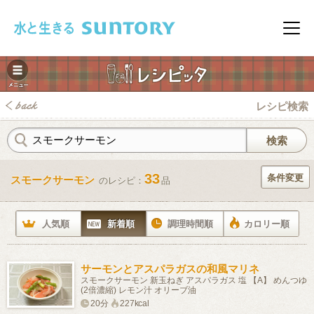
このページの本文へ移動
メニ
レシピ検索
33
条件変更
スモークサーモン
のレシピ：
品
みレシピ
人気順
新着順
調理時間順
カロリー順
サーモンとアスパラガスの和風マリネ
スモークサーモン 新玉ねぎ アスパラガス 塩 【A】 めんつゆ
(2倍濃縮) レモン汁 オリーブ油
20分
227kcal