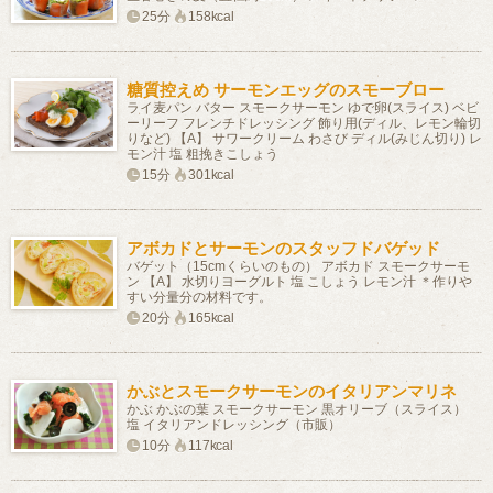
25分
158kcal
糖質控えめ サーモンエッグのスモーブロー
ライ麦パン バター スモークサーモン ゆで卵(スライス) ベビ
ーリーフ フレンチドレッシング 飾り用(ディル、レモン輪切
りなど) 【A】 サワークリーム わさび ディル(みじん切り) レ
モン汁 塩 粗挽きこしょう
15分
301kcal
アボカドとサーモンのスタッフドバゲッド
バゲット（15cmくらいのもの） アボカド スモークサーモ
ン 【A】 水切りヨーグルト 塩 こしょう レモン汁 ＊作りや
すい分量分の材料です。
20分
165kcal
かぶとスモークサーモンのイタリアンマリネ
かぶ かぶの葉 スモークサーモン 黒オリーブ（スライス）
塩 イタリアンドレッシング（市販）
10分
117kcal