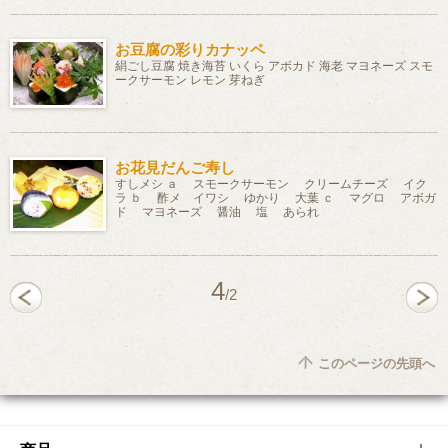
お豆腐の彩りカナッペ
絹ごし豆腐 焼き海苔 いくら アボカド 海老 マヨネーズ スモ
ークサーモン レモン 芽ねぎ
お花見だんご寿し
すしメシ ａ スモークサーモン クリームチーズ イク
ラ ｂ 酢メ イワシ ゆかり 大葉 ｃ マグロ アボガ
ド マヨネーズ 醤油 塩 あられ
4
/2
このページの先頭へ