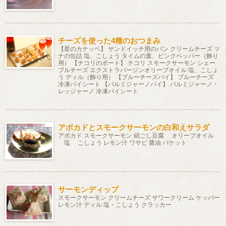
チーズを使った4種のおつまみ
【星のカナッペ】 サンドイッチ用のパン クリームチーズ ツ
ナの缶詰 塩、こしょう タイムの葉、ピンクペッパー（飾り
用） 【チコリのボート】 チコリ スモークサーモン シェー
ブルチーズ エクストラバージンオリーブオイル 塩、こしょ
う ディル（飾り用） 【ブルーチーズパイ】 ブルーチーズ
冷凍パイシート 【パルミジャーノパイ】 パルミジャーノ・
レッジャーノ 冷凍パイシート
アボカドとスモークサーモンの白和えサラダ
アボカド スモークサーモン 絹ごし豆腐 オリーブオイル
塩 こしょう レモン汁 ワサビ 醤油 バケット
サーモンディップ
スモークサーモン クリームチーズ サワークリーム ケッパー
レモン汁 ディル 塩・こしょう クラッカー