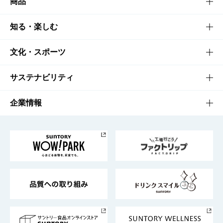
商品
商品TOP
知る・楽しむ
商品一覧
知る・楽しむTOP
文化・スポーツ
商品発売情報
キャンペーン
文化・スポーツTOP
サステナビリティ
栄養成分一覧
工場見学
サントリーホール
サステナビリティTOP
企業情報
お料理・お酒レシピ
サントリー美術館
トップメッセージ
企業情報TOP
地域情報
サントリーサンバーズ大阪
サントリーが考えるサステナビリティ経営
企業概要
東京サントリーサンゴリアス
ESG情報ポータル
グループ企業一覧
サントリースポーツ
サステナビリティストーリーズ
事業所一覧