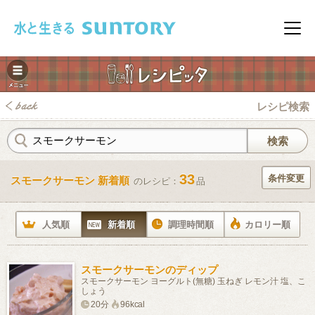
このページの本文へ移動
メニ
レシピ検索
33
条件変更
スモークサーモン 新着順
のレシピ：
品
みレシピ
人気順
新着順
調理時間順
カロリー順
スモークサーモンのディップ
スモークサーモン ヨーグルト(無糖) 玉ねぎ レモン汁 塩、こ
しょう
20分
96kcal