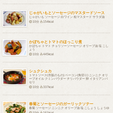
じゃがいもとソーセージのマスタードソース
じゃがいも ソーセージ 白ワイン 粒マスタード サラダ油
10分
154kcal
かぼちゃとトマトのほっこり煮
かぼちゃ トマト チョリソーソーセージ オリーブ油 塩 こし
ょう
10分
445kcal
シュクシュカ
トマトソース(市販のもの) ベーコン(角切り) ニンニク オリ
ーブオイル クミンパウダー チリパウダー 卵 イタリアンパ
セリ
10分
337kcal
春菊とソーセージのガーリックソテー
春菊 ソーセージ ニンニク オリーブ油 塩 こしょう しょうゆ
10分
161kcal