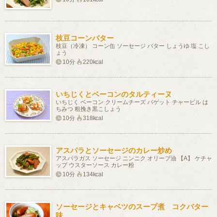
枝豆コーンバター
枝豆（冷凍） コーン缶 ソーセージ バター しょうゆ 塩 こし
ょう
10分
220kcal
いちじくとベーコンのタルティーヌ
いちじく ベーコン クリームチーズ バゲット チャービル は
ちみつ 粗挽き黒こしょう
10分
318kcal
アスパラとソーセージのカレー炒め
アスパラガス ソーセージ ニンニク オリーブ油 【A】 ケチャ
ップ ウスターソース カレー粉
10分
134kcal
ソーセージとキャベツのスープ煮 コクバター
味