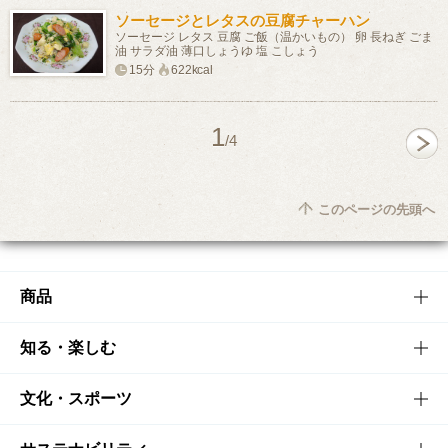
ソーセージとレタスの豆腐チャーハン
ソーセージ レタス 豆腐 ご飯（温かいもの） 卵 長ねぎ ごま
油 サラダ油 薄口しょうゆ 塩 こしょう
15分
622kcal
1
/4
このページの先頭へ
商品
商品TOP
知る・楽しむ
商品一覧
知る・楽しむTOP
文化・スポーツ
商品発売情報
キャンペーン