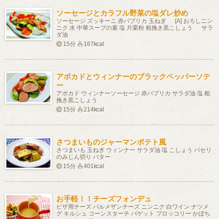
ソーセージとカラフル野菜の塩ダレ炒め
ソーセージ ズッキーニ 赤パプリカ 玉ねぎ [A] おろしニン
ニク 水 中華スープの素 塩 片栗粉 粗挽き黒こしょう サラ
ダ油
15分
167kcal
アボカドとウィンナーのブラックペッパーソテ
ー
アボカド ウィンナーソーセージ 赤パプリカ サラダ油 塩 粗
挽き黒こしょう
15分
214kcal
さつまいものジャーマンポテト風
さつまいも 玉ねぎ ウィンナー サラダ油 塩 こしょう パセリ
のみじん切り バター
15分
401kcal
お手軽！！チーズフォンデュ
ピザ用チーズ パルメザンチーズ ニンニク 白ワイン ナツメ
グ キルシュ コーンスターチ バゲット ブロッコリー かぼち