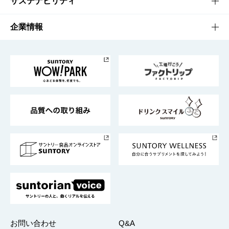
文化・スポーツTOP
サステナビリティ
栄養成分一覧
工場見学
サントリーホール
サステナビリティTOP
企業情報
お料理・お酒レシピ
サントリー美術館
トップメッセージ
企業情報TOP
地域情報
サントリーサンバーズ大阪
サントリーが考えるサステナビリティ経営
企業概要
東京サントリーサンゴリアス
ESG情報ポータル
グループ企業一覧
サントリースポーツ
サステナビリティストーリーズ
事業所一覧
採用情報
お問い合わせ
Q&A