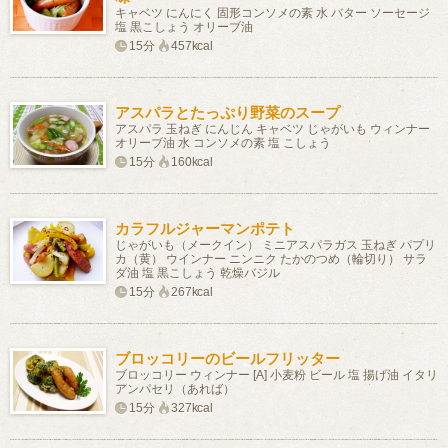
キャベツ にんにく 固形コンソメの素 水 バター ソーセージ
塩 黒こしょう オリーブ油
15分
457kcal
アスパラとたっぷり野菜のスープ
アスパラ 玉ねぎ にんじん キャベツ じゃがいも ウィンナー
オリーブ油 水 コンソメの素 塩 こしょう
15分
160kcal
カラフルジャーマンポテト
じゃがいも（メークイン） ミニアスパラガス 玉ねぎ パプリ
カ（黄） ウインナー ニンニク たかのつめ（輪切り） サラ
ダ油 塩 黒こしょう 乾燥バジル
15分
267kcal
ブロッコリーのビールフリッター
ブロッコリー ウィンナー [A] 小麦粉 ビール 塩 揚げ油 イタリ
アンパセリ（あれば）
15分
327kcal