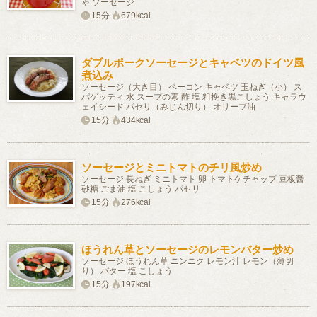
ゃ ソーセージ
15分
679kcal
ダブルポークソーセージとキャベツのドイツ風
煮込み
ソーセージ（大き目） ベーコン キャベツ 玉ねぎ（小） ス
パゲッティ 水 スープの素 酢 塩 粗挽き黒こしょう キャラウ
ェイシード パセリ（みじん切り） オリーブ油
15分
434kcal
ソーセージとミニトマトのチリ風炒め
ソーセージ 長ねぎ ミニトマト 卵 トマトケチャップ 豆板醤
砂糖 ごま油 塩 こしょう パセリ
15分
276kcal
ほうれん草とソーセージのレモンバター炒め
ソーセージ ほうれん草 ニンニク レモン汁 レモン（薄切
り） バター 塩 こしょう
15分
197kcal