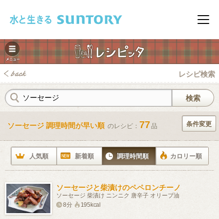
このページの本文へ移動
メニ
レシピ検索
77
条件変更
ソーセージ 調理時間が早い順
のレシピ：
品
みレシピ
人気順
新着順
調理時間順
カロリー順
ソーセージと柴漬けのペペロンチーノ
ソーセージ 柴漬け ニンニク 唐辛子 オリーブ油
8分
195kcal