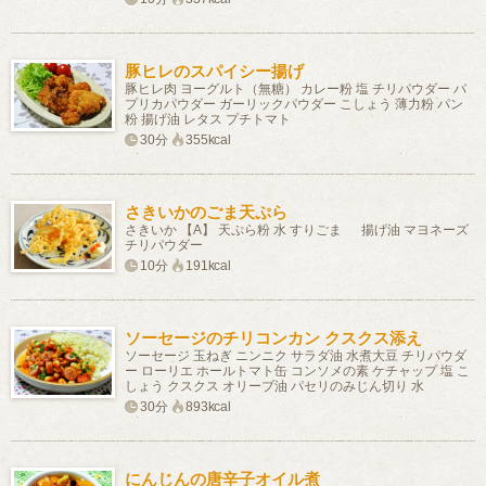
豚ヒレのスパイシー揚げ
豚ヒレ肉 ヨーグルト（無糖） カレー粉 塩 チリパウダー パ
プリカパウダー ガーリックパウダー こしょう 薄力粉 パン
粉 揚げ油 レタス プチトマト
30分
355kcal
さきいかのごま天ぷら
さきいか 【A】 天ぷら粉 水 すりごま 揚げ油 マヨネーズ
チリパウダー
10分
191kcal
ソーセージのチリコンカン クスクス添え
ソーセージ 玉ねぎ ニンニク サラダ油 水煮大豆 チリパウダ
ー ローリエ ホールトマト缶 コンソメの素 ケチャップ 塩 こ
しょう クスクス オリーブ油 パセリのみじん切り 水
30分
893kcal
にんじんの唐辛子オイル煮