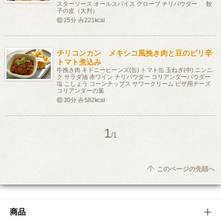
スターソース オールスパイス グローブ チリパウダー 餃
子の皮（大判）
25分
221kcal
チリコンカン メキシコ風挽き肉と豆のピリ辛
トマト煮込み
牛挽き肉 キドニービーンズ(缶) トマト缶 玉ねぎ(中) ニンニ
ク サラダ油 赤ワイン チリパウダー コリアンダーパウダー
塩 こしょう コーンチップス サワークリーム ピザ用チーズ
コリアンダーの葉
30分
582kcal
1
/1
このページの先頭へ
商品