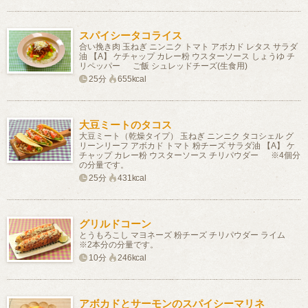
スパイシータコライス
合い挽き肉 玉ねぎ ニンニク トマト アボカド レタス サラダ
油 【A】 ケチャップ カレー粉 ウスターソース しょうゆ チ
リペッパー ご飯 シュレッドチーズ(生食用)
25分
655kcal
大豆ミートのタコス
大豆ミート（乾燥タイプ） 玉ねぎ ニンニク タコシェル グ
リーンリーフ アボカド トマト 粉チーズ サラダ油 【A】 ケ
チャップ カレー粉 ウスターソース チリパウダー ※4個分
の分量です。
25分
431kcal
グリルドコーン
とうもろこし マヨネーズ 粉チーズ チリパウダー ライム
※2本分の分量です。
10分
246kcal
アボカドとサーモンのスパイシーマリネ