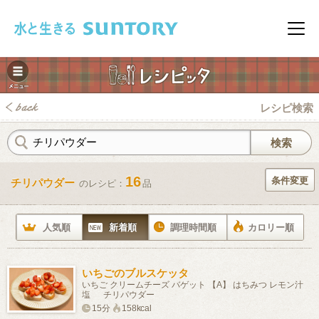
このページの本文へ移動
メニ
レシピ検索
16
条件変更
チリパウダー
のレシピ：
品
みレシピ
人気順
新着順
調理時間順
カロリー順
いちごのブルスケッタ
いちご クリームチーズ バゲット 【A】 はちみつ レモン汁
塩 チリパウダー
15分
158kcal