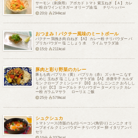
サーモン（刺身用） アボカド トマト 紫玉ねぎ 【Ａ】 カレ
ー粉 白ワインビネガー オリーブ油 塩 チリペッパー
20分
294kcal
おつまみ！パクチー風味のミートボール
パクチー 鶏挽き肉 白ねぎ 【A】 カレー粉 チリパウダー パ
プリカパウダー 塩 こしょう 水 ライム サラダ油
15分
211kcal
豚肉と彩り野菜のカレー
豚もも肉 パプリカ（黄） パプリカ（赤） ズッキーニ なす
しめじ 玉ねぎ 塩 こしょう サラダ油 【A】 赤唐辛子 カルダ
モン クローブ クミンシード 【B】 おろしニンニク おろしし
ょうが 【C】 ヨーグルト チリパウダー ターメリック カレ
ー粉 ガラムマサラ ローリエ ご飯
25分
579kcal
シュクシュカ
トマトソース(市販のもの) ベーコン(角切り) ニンニク オリ
ーブオイル クミンパウダー チリパウダー 卵 イタリアンパ
セリ
10分
337kcal