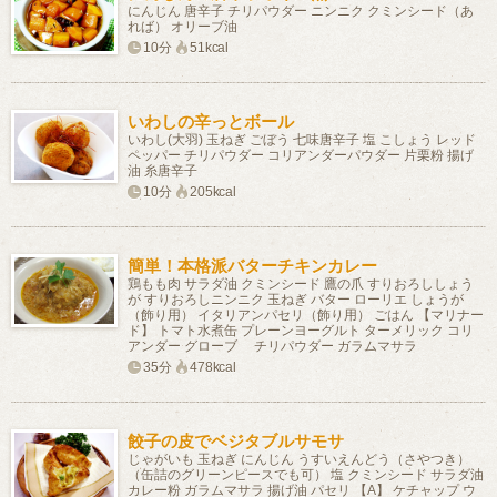
にんじん 唐辛子 チリパウダー ニンニク クミンシード（あ
れば） オリーブ油
10分
51kcal
いわしの辛っとボール
いわし(大羽) 玉ねぎ ごぼう 七味唐辛子 塩 こしょう レッド
ペッパー チリパウダー コリアンダーパウダー 片栗粉 揚げ
油 糸唐辛子
10分
205kcal
簡単！本格派バターチキンカレー
鶏もも肉 サラダ油 クミンシード 鷹の爪 すりおろししょう
が すりおろしニンニク 玉ねぎ バター ローリエ しょうが
（飾り用） イタリアンパセリ（飾り用） ごはん 【マリナー
ド】 トマト水煮缶 プレーンヨーグルト ターメリック コリ
アンダー グローブ チリパウダー ガラムマサラ
35分
478kcal
餃子の皮でベジタブルサモサ
じゃがいも 玉ねぎ にんじん うすいえんどう（さやつき）
（缶詰のグリーンピースでも可） 塩 クミンシード サラダ油
カレー粉 ガラムマサラ 揚げ油 パセリ 【A】 ケチャップ ウ