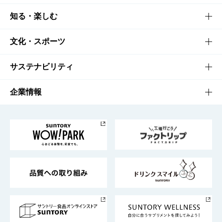
商品TOP
知る・楽しむ
商品一覧
知る・楽しむTOP
文化・スポーツ
商品発売情報
キャンペーン
文化・スポーツTOP
サステナビリティ
栄養成分一覧
工場見学
サントリーホール
サステナビリティTOP
企業情報
お料理・お酒レシピ
サントリー美術館
トップメッセージ
企業情報TOP
地域情報
サントリーサンバーズ大阪
サントリーが考えるサステナビリティ経営
企業概要
東京サントリーサンゴリアス
ESG情報ポータル
グループ企業一覧
サントリースポーツ
サステナビリティストーリーズ
事業所一覧
採用情報