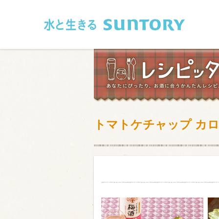
このページの本文へ移動
トマトケチャップ カ
和食
洋食
フレンチ
アジア・エス
肉
魚介類
卵・乳製品
豆腐・豆類
お米・麺
その他