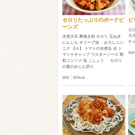
セロリたっぷりのポークビ
ピ
ーンズ
えび
ヨネ
水煮大豆 豚挽き肉 セロリ 玉ねぎ
チ
にんじん オリーブ油 おろしニン
ニク 【Ａ】 トマトの水煮缶 水 ト
20分
マトケチャップ ウスターソース 顆
粒コンソメ 塩 こしょう セロリ
の葉のみじん切り
20分
327kcal