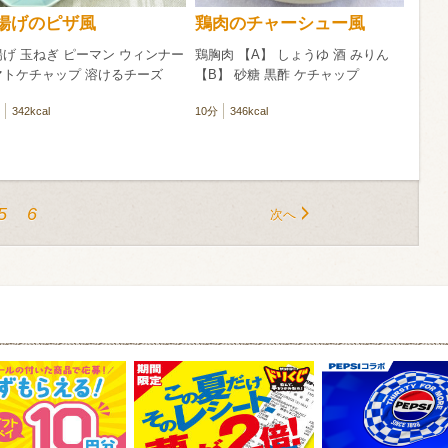
揚げのピザ風
鶏肉のチャーシュー風
げ 玉ねぎ ピーマン ウィンナー
鶏胸肉 【A】 しょうゆ 酒 みりん
マトケチャップ 溶けるチーズ
【B】 砂糖 黒酢 ケチャップ
342kcal
10分
346kcal
5
6
次へ