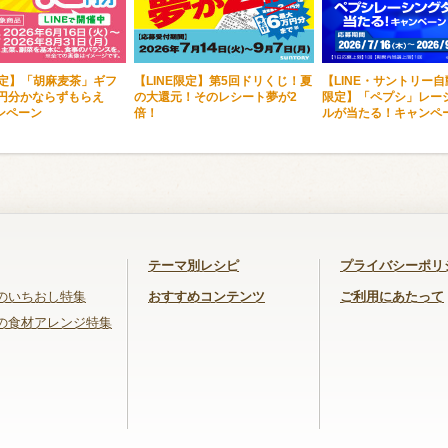
限定】「胡麻麦茶」ギフ
【LINE限定】第5回ドリくじ！夏
【LINE・サントリー
0円分かならずもらえ
の大還元！そのレシート夢が2
限定】「ペプシ」レー
ンペーン
倍！
ルが当たる！キャンペ
テーマ別レシピ
プライバシーポリ
のいちおし特集
おすすめコンテンツ
ご利用にあたって
の食材アレンジ特集