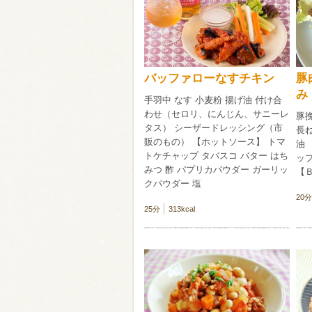
類・穀物
ビール
ハイボール（
バッファローなすチキン
豚
赤ワイン
白ワイン
み
手羽中 なす 小麦粉 揚げ油 付け合
わせ（セロリ、にんじん、サニーレ
豚挽
タス） シーザードレッシング（市
長
販のもの） 【ホットソース】 トマ
油 
トケチャップ タバスコ バター はち
ップ
みつ 酢 パプリカパウダー ガーリッ
【
クパウダー 塩
20分
25分
313kcal