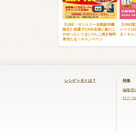
【LINE・サントリー自動販売機
【LINE
限定】抽選で5,000名様に銀だこ
トペイ1
のぜったいうまい!!たこ焼き無料
る！キャ
券当たる！キャンペーン
レシピッタとは？
特集
編集部
ひとつ