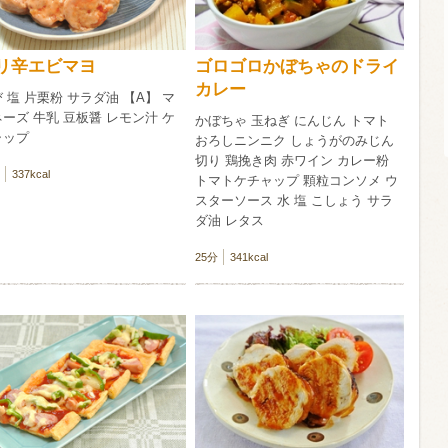
信州富士見町
ブリュット 2
リ辛エビマヨ
ゴロゴロかぼちゃのドライ
750ml瓶
2026年7月
カレー
 塩 片栗粉 サラダ油 【A】 マ
ーズ 牛乳 豆板醤 レモン汁 ケ
かぼちゃ 玉ねぎ にんじん トマト
ャップ
おろしニンニク しょうがのみじん
切り 鶏挽き肉 赤ワイン カレー粉
337kcal
トマトケチャップ 顆粒コンソメ ウ
スターソース 水 塩 こしょう サラ
ダ油 レタス
25分
341kcal