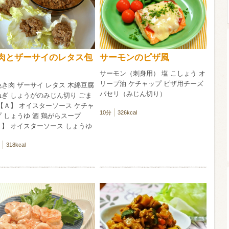
ウイスキー）
ウイスキー・ブランデー
焼酎
肉とザーサイのレタス包
サーモンのピザ風
サーモン（刺身用） 塩 こしょう オ
検索
リーブ油 ケチャップ ピザ用チーズ
き肉 ザーサイ レタス 木綿豆腐
パセリ（みじん切り）
ねぎ しょうがのみじん切り ごま
【Ａ】 オイスターソース ケチャ
10分
326kcal
 しょうゆ 酒 鶏がらスープ
Ｂ】 オイスターソース しょうゆ
318kcal