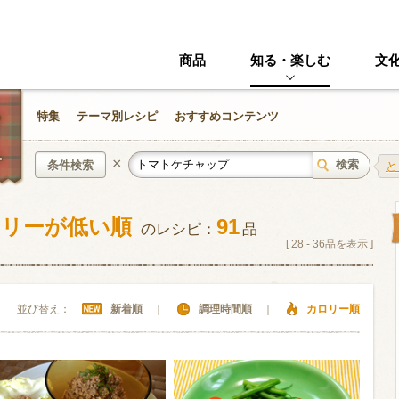
商品
知る・楽しむ
文
特集
テーマ別レシピ
おすすめコンテンツ
×
条件検索
と
ロリーが低い順
91
のレシピ：
品
中華風
イタリアン
[
28
-
36
品を表示 ]
ニック
その他・創作料理
スイーツ
並び替え：
新着順
｜
調理時間順
｜
カロリー順
野菜・いも類
きのこ
加工食品系
くだもの