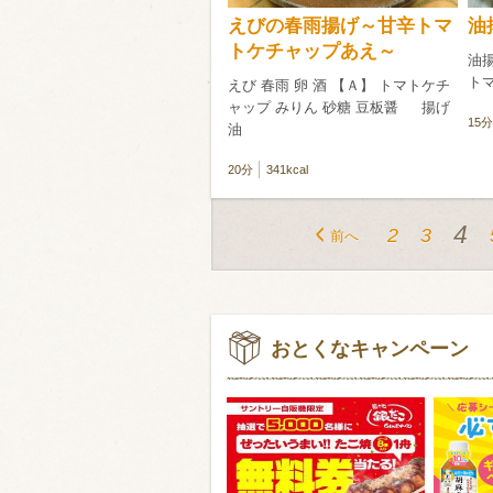
えびの春雨揚げ～甘辛トマ
油
トケチャップあえ～
油揚
ト
えび 春雨 卵 酒 【Ａ】 トマトケチ
ャップ みりん 砂糖 豆板醤 揚げ
15分
油
20分
341kcal
4
2
3
前へ
おとくなキャンペーン