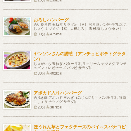
20分
239kcal
おろしハンバーグ
合い挽き肉 玉ねぎ サラダ油 【A】 溶き卵 パン粉 牛乳 塩 こ
しょう ナツメグ 【B】 大根おろし 酒 砂糖 しょうゆ だし
30分
475kcal
ヤンソンさんの誘惑（アンチョビポテトグラタ
ン）
じゃがいも 玉ねぎ バター 牛乳 生クリーム ナツメグ アンチ
ョビフィレ 粉チーズ パン粉 サラダ油
30分
402kcal
アボカド入りハンバーグ
合挽き肉 アボカド 玉ねぎ（みじん切り） パン粉 牛乳 卵 塩
こしょう ナツメグ サラダ油
20分
387kcal
ほうれん草とフェタチーズのパイ～スパナコピ