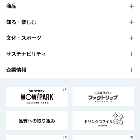
商品
商品TOP
知る・楽しむ
商品一覧
知る・楽しむTOP
文化・スポーツ
商品発売情報
キャンペーン
文化・スポーツTOP
サステナビリティ
栄養成分一覧
工場見学
サントリーホール
サステナビリティTOP
企業情報
お料理・お酒レシピ
サントリー美術館
トップメッセージ
企業情報TOP
地域情報
サントリーサンバーズ大阪
サントリーが考えるサステナビリティ経営
企業概要
東京サントリーサンゴリアス
ESG情報ポータル
グループ企業一覧
サントリースポーツ
サステナビリティストーリーズ
事業所一覧