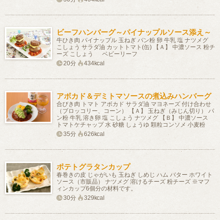
ビーフハンバーグ～パイナップルソース添え～
牛ひき肉 パイナップル 玉ねぎ パン粉 卵 牛乳 塩 ナツメグ
こしょう サラダ油 カットトマト(缶) 【Ａ】 中濃ソース 粉チ
ーズ こしょう ベビーリーフ
20分
434kcal
アボカド＆デミトマソースの煮込みハンバーグ
合びき肉 トマト アボカド サラダ油 マヨネーズ 付け合わせ
（ブロッコリー、コーン） 【Ａ】 玉ねぎ（みじん切り） パ
ン粉 牛乳 溶き卵 塩 こしょう ナツメグ 【Ｂ】 中濃ソース
トマトケチャップ 水 砂糖 しょうゆ 顆粒コンソメ 小麦粉
35分
626kcal
ポテトグラタンカップ
春巻きの皮 じゃがいも 玉ねぎ しめじ ハム バター ホワイト
ソース（市販品） ナツメグ 溶けるチーズ 粉チーズ ※マフ
ィンカップ6個分の材料です。
30分
329kcal