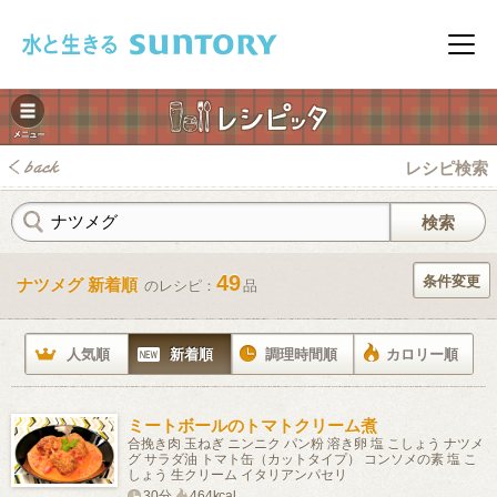
このページの本文へ移動
メニ
レシピ検索
49
条件変更
ナツメグ 新着順
のレシピ：
品
みレシピ
人気順
新着順
調理時間順
カロリー順
ミートボールのトマトクリーム煮
合挽き肉 玉ねぎ ニンニク パン粉 溶き卵 塩 こしょう ナツメ
グ サラダ油 トマト缶（カットタイプ） コンソメの素 塩 こ
しょう 生クリーム イタリアンパセリ
30分
464kcal