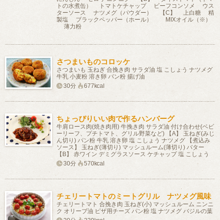
トの水煮缶） トマトケチャップ ビーフコンソメ ウス
ターソース ナツメグ（パウダー） 【C】 上白糖 精
製塩 ブラックペッパー（ホール） MIXオイル（※）
薄力粉
さつまいものコロッケ
さつまいも 玉ねぎ 合挽き肉 サラダ油 塩 こしょう ナツメグ
牛乳 小麦粉 溶き卵 パン粉 揚げ油
30分
677kcal
ちょっぴりいい肉で作るハンバーグ
牛肩ロース肉(焼き肉用) 牛挽き肉 サラダ油 付け合わせ(ベビ
ーリーフ、プチトマト、グリル野菜など) 【A】 玉ねぎ(みじ
ん切り) パン粉 牛乳 溶き卵 塩 こしょう ナツメグ 【煮込み
ソース】 玉ねぎ(薄切り) マッシュルーム(薄切り) バター
【B】 赤ワイン デミグラスソース ケチャップ 塩 こしょう
30分
570kcal
チェリートマトのミートグリル ナツメグ風味
チェリートマト 合挽き肉 玉ねぎ(小) マッシュルーム ニンニ
ク オリーブ油 ピザ用チーズ パン粉 塩 ナツメグ バジルの葉