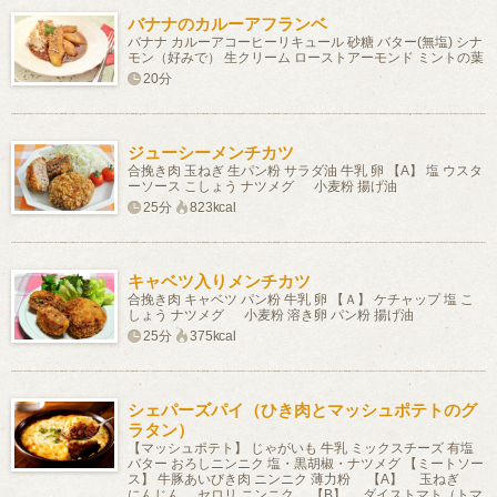
バナナのカルーアフランベ
バナナ カルーアコーヒーリキュール 砂糖 バター(無塩) シナ
モン（好みで） 生クリーム ローストアーモンド ミントの葉
20分
ジューシーメンチカツ
合挽き肉 玉ねぎ 生パン粉 サラダ油 牛乳 卵 【A】 塩 ウスタ
ーソース こしょう ナツメグ 小麦粉 揚げ油
25分
823kcal
キャベツ入りメンチカツ
合挽き肉 キャベツ パン粉 牛乳 卵 【Ａ】 ケチャップ 塩 こ
しょう ナツメグ 小麦粉 溶き卵 パン粉 揚げ油
25分
375kcal
シェパーズパイ（ひき肉とマッシュポテトのグ
ラタン）
【マッシュポテト】 じゃがいも 牛乳 ミックスチーズ 有塩
バター おろしニンニク 塩・黒胡椒・ナツメグ 【ミートソー
ス】 牛豚あいびき肉 ニンニク 薄力粉 【A】 玉ねぎ
にんじん セロリ ニンニク 【B】 ダイストマト（トマ