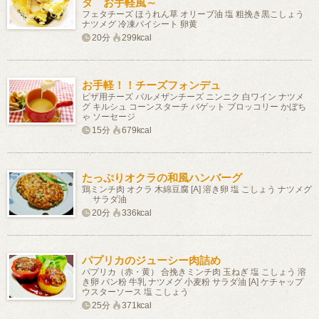
タ お手軽風～
フェタチーズ ほうれん草 オリーブ油 塩 粗挽き黒こしょう
ナツメグ 冷凍パイシート 卵黄
20分
299kcal
お手軽！！チーズフォンデュ
ピザ用チーズ パルメザンチーズ ニンニク 白ワイン ナツメ
グ キルシュ コーンスターチ バゲット ブロッコリー かぼち
ゃ ソーセージ
15分
679kcal
たっぷりオクラの和風ハンバーグ
鶏ミンチ肉 オクラ 木綿豆腐 [A] 溶き卵 塩 こしょう ナツメグ
サラダ油
20分
336kcal
パプリカのジューシー肉詰め
パプリカ（赤・黄） 合挽きミンチ肉 玉ねぎ 塩 こしょう 溶
き卵 パン粉 牛乳 ナツメグ 小麦粉 サラダ油 [A] ケチャップ
ウスターソース 塩 こしょう
25分
371kcal