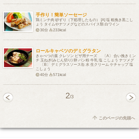
手作り！簡単ソーセージ
鶏ミンチ肉 砂ずり（下処理したもの） [A] 塩 粗挽き黒こし
ょう タイムやナツメグなどのスパイス類 白ワイン
30分
233kcal
ロールキャベツのデミグラタン
きゃべつの葉 クレソン ピザ用チーズ 〔A〕 合い挽きミン
チ 玉ねぎ(みじん切り) 卵 パン粉 牛乳 塩 こしょう ナツメグ
〔B〕 デミグラスソース缶 水 生クリーム ケチャップ 塩
こしょう
40分
571kcal
2
/3
このページの先頭へ