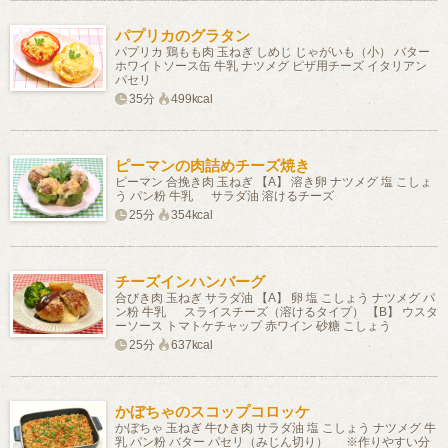
パプリカのグラタン
パプリカ 鶏もも肉 玉ねぎ しめじ じゃがいも（小） バター
ホワイトソース缶 牛乳 ナツメグ ピザ用チーズ イタリアン
パセリ
35分
499kcal
ピーマンの肉詰めチーズ焼き
ピーマン 合挽き肉 玉ねぎ 【A】 溶き卵 ナツメグ 塩 こしょ
う パン粉 牛乳 サラダ油 溶けるチーズ
25分
354kcal
チーズインハンバーグ
合びき肉 玉ねぎ サラダ油 【A】 卵 塩 こしょう ナツメグ パ
ン粉 牛乳 スライスチーズ（溶けるタイプ） 【B】 ウスタ
ーソース トマトケチャップ 赤ワイン 砂糖 こしょう
25分
637kcal
かぼちゃのスコップコロッケ
かぼちゃ 玉ねぎ 牛ひき肉 サラダ油 塩 こしょう ナツメグ 牛
乳 パン粉 バター パセリ（みじん切り） ※作りやすい分