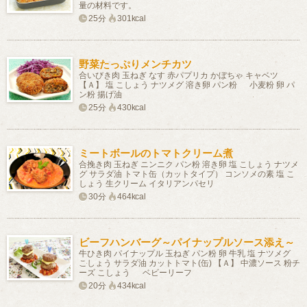
量の材料です。
25分
301kcal
野菜たっぷりメンチカツ
合いびき肉 玉ねぎ なす 赤パプリカ かぼちゃ キャベツ
【Ａ】 塩 こしょう ナツメグ 溶き卵 パン粉 小麦粉 卵 パ
ン粉 揚げ油
25分
430kcal
ミートボールのトマトクリーム煮
合挽き肉 玉ねぎ ニンニク パン粉 溶き卵 塩 こしょう ナツメ
グ サラダ油 トマト缶（カットタイプ） コンソメの素 塩 こ
しょう 生クリーム イタリアンパセリ
30分
464kcal
ビーフハンバーグ～パイナップルソース添え～
牛ひき肉 パイナップル 玉ねぎ パン粉 卵 牛乳 塩 ナツメグ
こしょう サラダ油 カットトマト(缶) 【Ａ】 中濃ソース 粉チ
ーズ こしょう ベビーリーフ
20分
434kcal