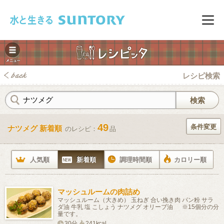
このページの本文へ移動
メニ
レシピ検索
49
条件変更
ナツメグ 新着順
のレシピ：
品
みレシピ
人気順
新着順
調理時間順
カロリー順
マッシュルームの肉詰め
マッシュルーム（大きめ） 玉ねぎ 合い挽き肉 パン粉 サラ
ダ油 牛乳 塩 こしょう ナツメグ オリーブ油 ※15個分の分
量です。
30分
241kcal