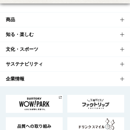
商品
商品TOP
知る・楽しむ
商品一覧
知る・楽しむTOP
文化・スポーツ
商品発売情報
キャンペーン
文化・スポーツTOP
サステナビリティ
栄養成分一覧
工場見学
サントリーホール
サステナビリティTOP
企業情報
お料理・お酒レシピ
サントリー美術館
トップメッセージ
企業情報TOP
地域情報
サントリーサンバーズ大阪
サントリーが考えるサステナビリティ経営
企業概要
東京サントリーサンゴリアス
ESG情報ポータル
グループ企業一覧