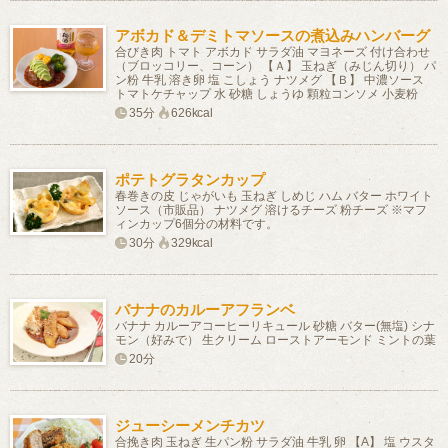
アボカド＆デミトマソースの煮込みハンバーグ
合びき肉 トマト アボカド サラダ油 マヨネーズ 付け合わせ
（ブロッコリー、コーン） 【Ａ】 玉ねぎ（みじん切り） パ
ン粉 牛乳 溶き卵 塩 こしょう ナツメグ 【Ｂ】 中濃ソース
トマトケチャップ 水 砂糖 しょうゆ 顆粒コンソメ 小麦粉
35分
626kcal
ポテトグラタンカップ
春巻きの皮 じゃがいも 玉ねぎ しめじ ハム バター ホワイト
ソース（市販品） ナツメグ 溶けるチーズ 粉チーズ ※マフ
ィンカップ6個分の材料です。
30分
329kcal
バナナのカルーアフランベ
バナナ カルーアコーヒーリキュール 砂糖 バター(無塩) シナ
モン（好みで） 生クリーム ローストアーモンド ミントの葉
20分
ジューシーメンチカツ
合挽き肉 玉ねぎ 生パン粉 サラダ油 牛乳 卵 【A】 塩 ウスタ