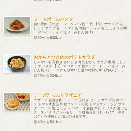
ミートボールパスタ
合い挽肉 玉ねぎ ニンニク パン粉 牛乳 【A】 ナツメグ 塩 こ
しょう サラダ油 トマト缶 顆粒コンソメ 塩 こしょう 砂糖
スパゲッティ パセリ（みじん切り）
30分
630kcal
おからとひき肉のポテトサラダ
じゃがいも 玉ねぎ 合いびき肉 生おから サラダ油 塩 こしょ
う ナツメグ 【A】 マヨネーズ 粒マスタード パセリ（み
じん切り） ※作りやすい分量の材料です（約4人分）。
25分
234kcal
チーズたっぷりラザニア
ラザニア 合挽き肉 ニンニク 玉ねぎ セロリ サラダ油 赤ワイ
ン トマト水煮缶 顆粒コンソメの素 トマトケチャップ ウス
ターソース 塩 こしょう バター 小麦粉 牛乳 ナツメグ 溶ける
チーズ イタリアンパセリ ※耐熱容器（15×19cm・深さ
3cm）を使用した場合の分量です。
40分
531kcal