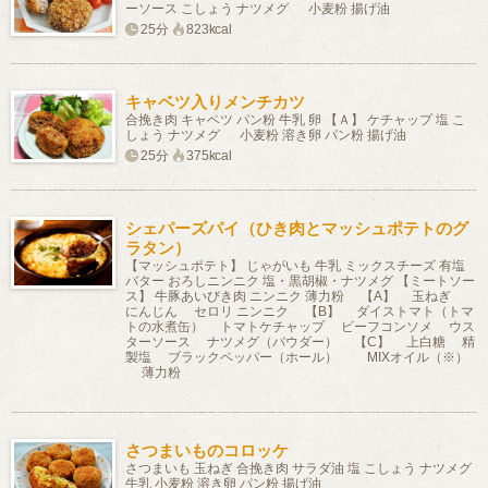
ーソース こしょう ナツメグ 小麦粉 揚げ油
25分
823kcal
キャベツ入りメンチカツ
合挽き肉 キャベツ パン粉 牛乳 卵 【Ａ】 ケチャップ 塩 こ
しょう ナツメグ 小麦粉 溶き卵 パン粉 揚げ油
25分
375kcal
シェパーズパイ（ひき肉とマッシュポテトのグ
ラタン）
【マッシュポテト】 じゃがいも 牛乳 ミックスチーズ 有塩
バター おろしニンニク 塩・黒胡椒・ナツメグ 【ミートソー
ス】 牛豚あいびき肉 ニンニク 薄力粉 【A】 玉ねぎ
にんじん セロリ ニンニク 【B】 ダイストマト（トマ
トの水煮缶） トマトケチャップ ビーフコンソメ ウス
ターソース ナツメグ（パウダー） 【C】 上白糖 精
製塩 ブラックペッパー（ホール） MIXオイル（※）
薄力粉
さつまいものコロッケ
さつまいも 玉ねぎ 合挽き肉 サラダ油 塩 こしょう ナツメグ
牛乳 小麦粉 溶き卵 パン粉 揚げ油