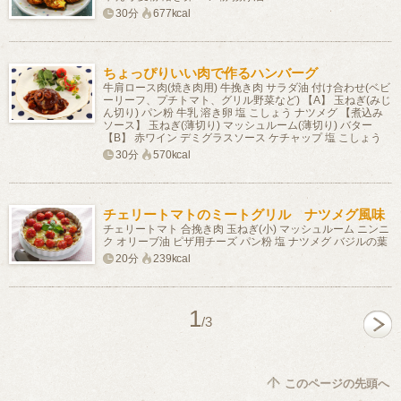
30分
677kcal
ちょっぴりいい肉で作るハンバーグ
牛肩ロース肉(焼き肉用) 牛挽き肉 サラダ油 付け合わせ(ベビ
ーリーフ、プチトマト、グリル野菜など) 【A】 玉ねぎ(みじ
ん切り) パン粉 牛乳 溶き卵 塩 こしょう ナツメグ 【煮込み
ソース】 玉ねぎ(薄切り) マッシュルーム(薄切り) バター
【B】 赤ワイン デミグラスソース ケチャップ 塩 こしょう
30分
570kcal
チェリートマトのミートグリル ナツメグ風味
チェリートマト 合挽き肉 玉ねぎ(小) マッシュルーム ニンニ
ク オリーブ油 ピザ用チーズ パン粉 塩 ナツメグ バジルの葉
20分
239kcal
1
/3
このページの先頭へ