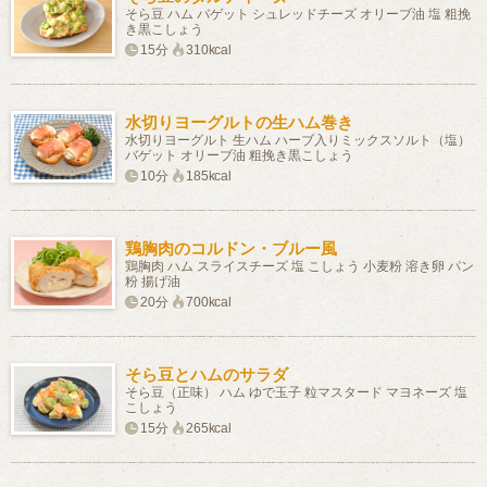
そら豆 ハム バゲット シュレッドチーズ オリーブ油 塩 粗挽
き黒こしょう
15分
310kcal
水切りヨーグルトの生ハム巻き
水切りヨーグルト 生ハム ハーブ入りミックスソルト（塩）
バゲット オリーブ油 粗挽き黒こしょう
10分
185kcal
鶏胸肉のコルドン・ブルー風
鶏胸肉 ハム スライスチーズ 塩 こしょう 小麦粉 溶き卵 パン
粉 揚げ油
20分
700kcal
そら豆とハムのサラダ
そら豆（正味） ハム ゆで玉子 粒マスタード マヨネーズ 塩
こしょう
15分
265kcal