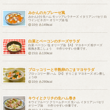
みかんのカプレーゼ風
みかん(小) 生ハム モッツアレラチーズ イタリアンパセリ 白
ワインビネガー オリーブ油 塩
10分
149kcal
白菜とベーコンのチーズサラダ
白菜 ベーコン 塩 オリーブ油 【A】 マヨネーズ 粉チーズ
粗挽き黒こしょう ※作りやすい分量です。
15分
130kcal
ブロッコリーと半熟卵のごまマヨサラダ
ブロッコリー 卵 ハム 【A】 すりごま マヨネーズ ポン酢し
ょうゆ
10分
290kcal
キウイとクリチの生ハム巻き
キウイフルーツ クリームチーズ 生ハム イタリアンパセリ
オリーブ油 ※作りやすい分量です。