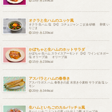
15分
195kcal
オクラと生ハムのユッケ風
オクラ 生ハム 塩 【A】 コチュジャン ごま油 砂糖 卵黄 い
りごま
10分
120kcal
かぼちゃと生ハムのホットサラダ
かぼちゃ 生ハム スライスアーモンド 【A】 ワインビネガー
塩 オリーブ油 オリーブ油
15分
238kcal
アスパラとハムの春巻き
アスパラガス ハム 春巻きの皮 水溶き小麦粉 サラダ油 塩 レ
モン
20分
344kcal
生ハムといちごのカルパッチョ風
生ハム いちご ミントの葉 バルサミコ酢 オリーブ油