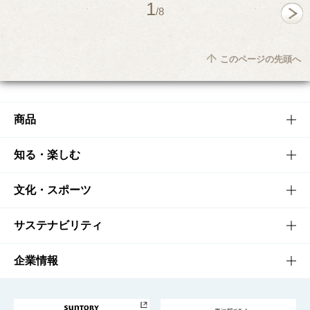
1
/8
このページの先頭へ
商品
商品TOP
知る・楽しむ
商品一覧
知る・楽しむTOP
文化・スポーツ
商品発売情報
キャンペーン
文化・スポーツTOP
サステナビリティ
栄養成分一覧
工場見学
サントリーホール
サステナビリティTOP
企業情報
お料理・お酒レシピ
サントリー美術館
トップメッセージ
企業情報TOP