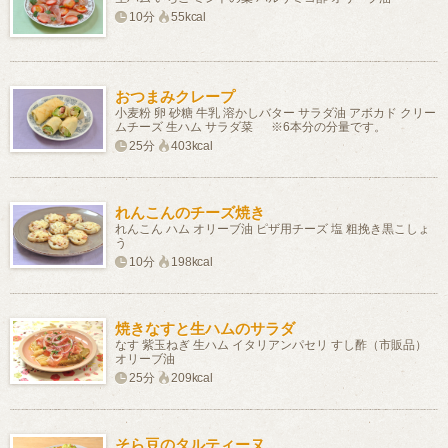
10分
55kcal
おつまみクレープ
小麦粉 卵 砂糖 牛乳 溶かしバター サラダ油 アボカド クリー
ムチーズ 生ハム サラダ菜 ※6本分の分量です。
25分
403kcal
れんこんのチーズ焼き
れんこん ハム オリーブ油 ピザ用チーズ 塩 粗挽き黒こしょ
う
10分
198kcal
焼きなすと生ハムのサラダ
なす 紫玉ねぎ 生ハム イタリアンパセリ すし酢（市販品）
オリーブ油
25分
209kcal
そら豆のタルティーヌ