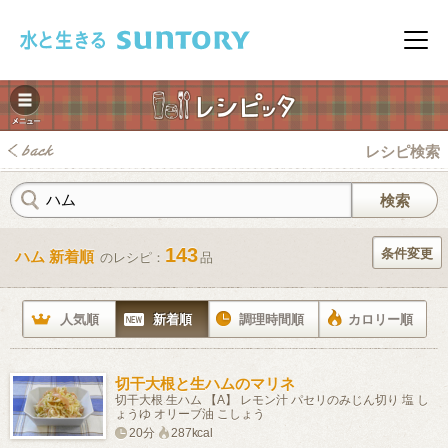
このページの本文へ移動
メニ
レシピ検索
143
条件変更
ハム 新着順
のレシピ：
品
みレシピ
人気順
新着順
調理時間順
カロリー順
切干大根と生ハムのマリネ
切干大根 生ハム 【A】 レモン汁 パセリのみじん切り 塩 し
ょうゆ オリーブ油 こしょう
20分
287kcal