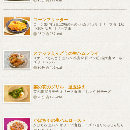
15分
177kcal
コーンフリッター
コーン缶(内容量120gのもの) ハム パセリ オリーブ油 【A】
小麦粉 塩 卵 オリーブ油
25分
267kcal
スナップえんどうの生ハムフライ
スナップえんどう 生ハム 小麦粉 卵 パン粉 揚げ油 マヨネー
ズ チリペッパー
30分
451kcal
菜の花のグリル 温玉添え
菜の花 温泉玉子 オリーブ油 塩 こしょう 粉チーズ
20分
195kcal
かぼちゃの生ハムロースト
かぼちゃ 生ハム オリーブ油 粉チーズ パセリのみじん切り