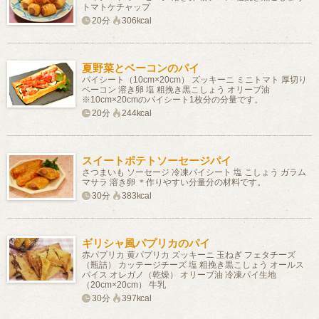
トマトケチャップ
20分
306kcal
夏野菜とベーコンのパイ
パイシート（10cm×20cm） ズッキーニ ミニトマト 厚切り
ベーコン 溶き卵 塩 粗挽き黒こしょう オリーブ油
※10cm×20cmのパイシート1枚分の分量です。
20分
244kcal
スイートポテトソーセージパイ
さつまいも ソーセージ 冷凍パイシート 塩 こしょう ガラム
マサラ 溶き卵 ＊作りやすい分量分の材料です。
30分
383kcal
ギリシャ風パプリカのパイ
赤パプリカ 黄パプリカ ズッキーニ 玉ねぎ フェタチーズ
（瓶詰） カッテージチーズ 塩 粗挽き黒こしょう オールス
パイス オレガノ（乾燥） オリーブ油 冷凍パイ生地
（20cm×20cm） 牛乳
30分
397kcal