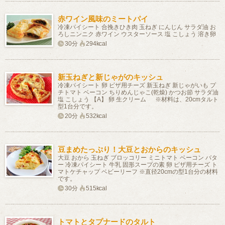
赤ワイン風味のミートパイ
冷凍パイシート 合挽きひき肉 玉ねぎ にんじん サラダ油 お
ろしニンニク 赤ワイン ウスターソース 塩 こしょう 溶き卵
30分
294kcal
新玉ねぎと新じゃがのキッシュ
冷凍パイシート 卵 ピザ用チーズ 新玉ねぎ 新じゃがいも プ
チトマト ベーコン ちりめんじゃこ(乾燥) かつお節 サラダ油
塩 こしょう 【A】 卵 生クリーム ※材料は、20cmタルト
型1台分です。
20分
532kcal
豆まめたっぷり！大豆とおからのキッシュ
大豆 おから 玉ねぎ ブロッコリー ミニトマト ベーコン バタ
ー 冷凍パイシート 牛乳 固形スープの素 卵 ピザ用チーズ ト
マトケチャップ ベビーリーフ ※直径20cmの型1台分の材料
です。
30分
515kcal
トマトとタプナードのタルト