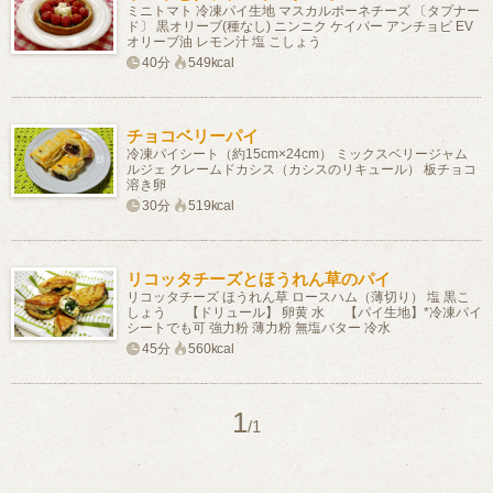
ミニトマト 冷凍パイ生地 マスカルポーネチーズ 〔タプナー
ド〕 黒オリーブ(種なし) ニンニク ケイパー アンチョビ EV
オリーブ油 レモン汁 塩 こしょう
40分
549kcal
チョコベリーパイ
冷凍パイシート（約15cm×24cm） ミックスベリージャム
ルジェ クレームドカシス（カシスのリキュール） 板チョコ
溶き卵
30分
519kcal
リコッタチーズとほうれん草のパイ
リコッタチーズ ほうれん草 ロースハム（薄切り） 塩 黒こ
しょう 【ドリュール】 卵黄 水 【パイ生地】*冷凍パイ
シートでも可 強力粉 薄力粉 無塩バター 冷水
45分
560kcal
1
/1