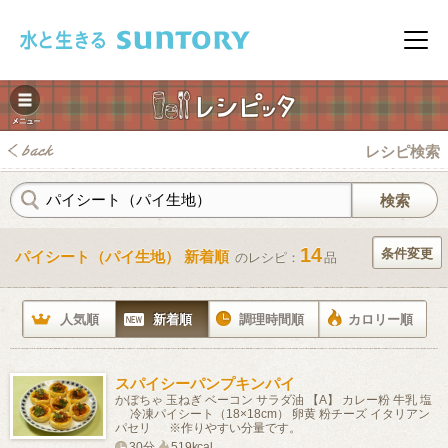
このページの本文へ移動
メニ
レシピ検索
14
条件変更
パイシート（パイ生地） 新着順
のレシピ：
品
みレシピ
人気順
新着順
調理時間順
カロリー順
スパイシーパンプキンパイ
かぼちゃ 玉ねぎ ベーコン サラダ油 【A】 カレー粉 牛乳 塩
冷凍パイシート（18×18cm） 卵黄 粉チーズ イタリアン
パセリ ※作りやすい分量です。
30分
519kcal