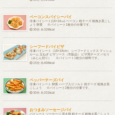
ベーコンスパイシーパイ
冷凍パイシート(18×18㎝) ベーコン 粉チーズ 粗挽き黒こし
ょう 卵黄 ※パイシート1枚分の分量です。
30分
328kcal
シーフードパイピザ
冷凍パイシート（18×18cm） シーフードミックス マッシュ
ルーム 玉ねぎ ピザソース（市販品） ピザ用チーズ パセリ
（みじん切り） ※パイシート1枚分の材料です。
15分
408kcal
ペッパーチーズパイ
冷凍パイシート 卵黄 ハーブ入りソルト 粉チーズ 粗挽き黒
こしょう ※パイシート2枚分の分量です。
30分
201kcal
おつまみソーセージパイ
パイシート ソーセージ 溶き卵 粉チーズ 粗挽き黒こしょう