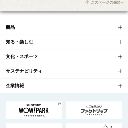
このページの先頭へ
商品
商品TOP
知る・楽しむ
商品一覧
知る・楽しむTOP
文化・スポーツ
商品発売情報
キャンペーン
文化・スポーツTOP
サステナビリティ
栄養成分一覧
工場見学
サントリーホール
サステナビリティTOP
企業情報
お料理・お酒レシピ
サントリー美術館
トップメッセージ
企業情報TOP
地域情報
サントリーサンバーズ大阪
サントリーが考えるサステナビリティ経営
企業概要
東京サントリーサンゴリアス
ESG情報ポータル
グループ企業一覧