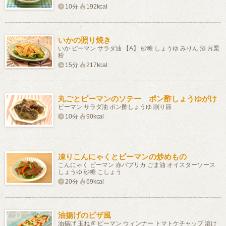
10分
192kcal
いかの照り焼き
いか ピーマン サラダ油 【A】 砂糖 しょうゆ みりん 酒 片栗
粉
15分
217kcal
丸ごとピーマンのソテー ポン酢しょうゆがけ
ピーマン サラダ油 ポン酢しょうゆ 削り節
10分
90kcal
凍りこんにゃくとピーマンの炒めもの
こんにゃく ピーマン 赤パプリカ ごま油 オイスターソース
しょうゆ 砂糖 こしょう
20分
69kcal
油揚げのピザ風
油揚げ 玉ねぎ ピーマン ウィンナー トマトケチャップ 溶け