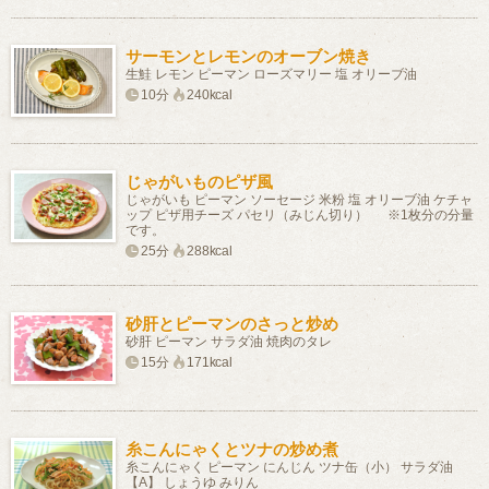
サーモンとレモンのオーブン焼き
生鮭 レモン ピーマン ローズマリー 塩 オリーブ油
10分
240kcal
じゃがいものピザ風
じゃがいも ピーマン ソーセージ 米粉 塩 オリーブ油 ケチャ
ップ ピザ用チーズ パセリ（みじん切り） ※1枚分の分量
です。
25分
288kcal
砂肝とピーマンのさっと炒め
砂肝 ピーマン サラダ油 焼肉のタレ
15分
171kcal
糸こんにゃくとツナの炒め煮
糸こんにゃく ピーマン にんじん ツナ缶（小） サラダ油
【A】 しょうゆ みりん