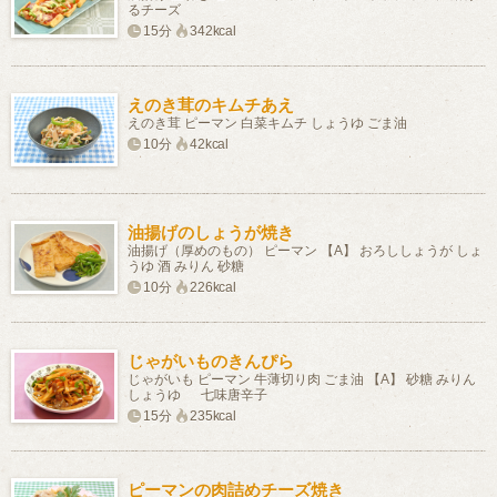
るチーズ
15分
342kcal
えのき茸のキムチあえ
えのき茸 ピーマン 白菜キムチ しょうゆ ごま油
10分
42kcal
油揚げのしょうが焼き
油揚げ（厚めのもの） ピーマン 【A】 おろししょうが しょ
うゆ 酒 みりん 砂糖
10分
226kcal
じゃがいものきんぴら
じゃがいも ピーマン 牛薄切り肉 ごま油 【A】 砂糖 みりん
しょうゆ 七味唐辛子
15分
235kcal
ピーマンの肉詰めチーズ焼き