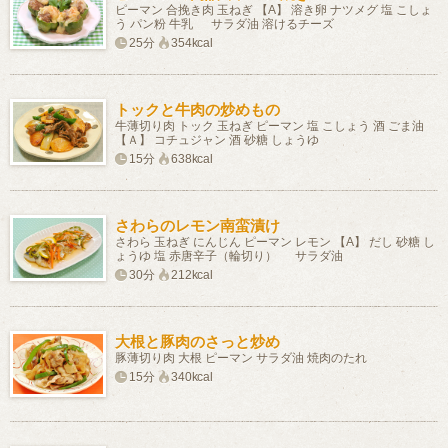
ピーマン 合挽き肉 玉ねぎ 【A】 溶き卵 ナツメグ 塩 こしょ
う パン粉 牛乳 サラダ油 溶けるチーズ
25分
354kcal
トックと牛肉の炒めもの
牛薄切り肉 トック 玉ねぎ ピーマン 塩 こしょう 酒 ごま油
【Ａ】 コチュジャン 酒 砂糖 しょうゆ
15分
638kcal
さわらのレモン南蛮漬け
さわら 玉ねぎ にんじん ピーマン レモン 【A】 だし 砂糖 し
ょうゆ 塩 赤唐辛子（輪切り） サラダ油
30分
212kcal
大根と豚肉のさっと炒め
豚薄切り肉 大根 ピーマン サラダ油 焼肉のたれ
15分
340kcal