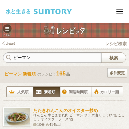
このページの本文へ移動
メニ
レシピ検索
165
条件変更
ピーマン 新着順
のレシピ：
品
みレシピ
人気順
新着順
調理時間順
カロリー順
たたきれんこんのオイスター炒め
れんこん 牛こま切れ肉 ピーマン サラダ油 しょうゆ 塩 こし
ょう オイスターソース 酒
10分
414kcal