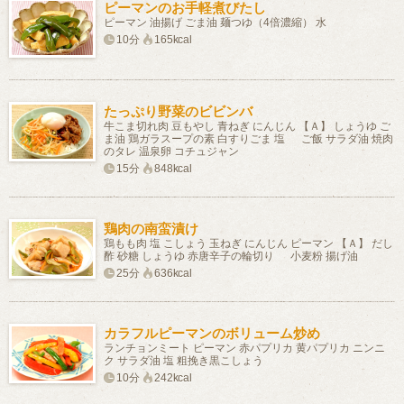
ピーマンのお手軽煮びたし
ピーマン 油揚げ ごま油 麺つゆ（4倍濃縮） 水
10分
165kcal
たっぷり野菜のビビンバ
牛こま切れ肉 豆もやし 青ねぎ にんじん 【Ａ】 しょうゆ ご
ま油 鶏ガラスープの素 白すりごま 塩 ご飯 サラダ油 焼肉
のタレ 温泉卵 コチュジャン
15分
848kcal
鶏肉の南蛮漬け
鶏もも肉 塩 こしょう 玉ねぎ にんじん ピーマン 【Ａ】 だし
酢 砂糖 しょうゆ 赤唐辛子の輪切り 小麦粉 揚げ油
25分
636kcal
カラフルピーマンのボリューム炒め
ランチョンミート ピーマン 赤パプリカ 黄パプリカ ニンニ
ク サラダ油 塩 粗挽き黒こしょう
10分
242kcal