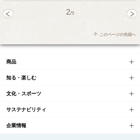
2
/9
このページの先頭へ
商品
商品TOP
知る・楽しむ
商品一覧
知る・楽しむTOP
文化・スポーツ
商品発売情報
キャンペーン
文化・スポーツTOP
サステナビリティ
栄養成分一覧
工場見学
サントリーホール
サステナビリティTOP
企業情報
お料理・お酒レシピ
サントリー美術館