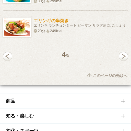
30分
299kcal
エリンギの串焼き
エリンギ ランチョンミート ピーマン サラダ油 塩 こしょう
20分
249kcal
4
/9
このページの先頭へ
商品
商品TOP
知る・楽しむ
商品一覧
知る・楽しむTOP
文化・スポーツ