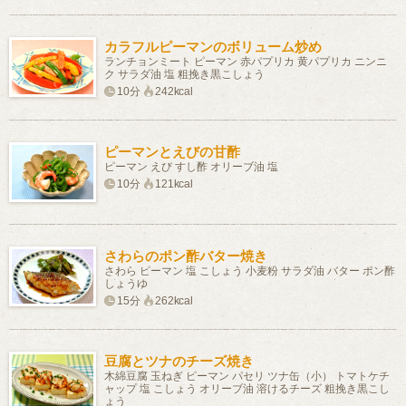
カラフルピーマンのボリューム炒め
ランチョンミート ピーマン 赤パプリカ 黄パプリカ ニンニ
ク サラダ油 塩 粗挽き黒こしょう
10分
242kcal
ピーマンとえびの甘酢
ピーマン えび すし酢 オリーブ油 塩
10分
121kcal
さわらのポン酢バター焼き
さわら ピーマン 塩 こしょう 小麦粉 サラダ油 バター ポン酢
しょうゆ
15分
262kcal
豆腐とツナのチーズ焼き
木綿豆腐 玉ねぎ ピーマン パセリ ツナ缶（小） トマトケチ
ャップ 塩 こしょう オリーブ油 溶けるチーズ 粗挽き黒こし
ょう