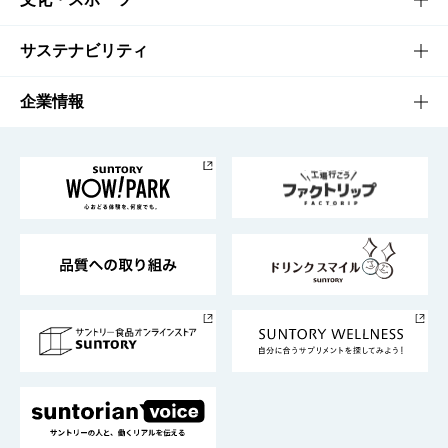
商品発売情報
キャンペーン
文化・スポーツTOP
サステナビリティ
栄養成分一覧
工場見学
サントリーホール
サステナビリティTOP
企業情報
お料理・お酒レシピ
サントリー美術館
トップメッセージ
企業情報TOP
地域情報
サントリーサンバーズ大阪
サントリーが考えるサステナビリティ経営
企業概要
東京サントリーサンゴリアス
ESG情報ポータル
グループ企業一覧
サントリースポーツ
サステナビリティストーリーズ
事業所一覧
採用情報