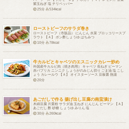
紫玉ねぎ 塩 チリペッパー
25分
534kcal
ローストビーフのサラダ巻き
ローストビーフ（市販品） にんじん 水菜 ブロッコリースプ
ラウト 【Ａ】 ポン酢しょうゆ はちみつ
10分
78kcal
牛カルビとキャベツのエスニックカレー炒め
外国産牛カルビ肉（焼き肉用） キャベツ 長ねぎ ピーマン
赤パプリカ ニンニク しょうがのみじん切り ごま油 塩 こし
ょう カレールウ 【Ａ】 オイスターソース 豆板醤 熱湯
20分
あごだしで作る 揚げ出し豆腐の南蛮漬け
木綿豆腐 片栗粉 サラダ油 玉ねぎ にんじん ピーマン 【Ａ】
あごだし 酢 砂糖 しょうゆ みりん 塩
30分
260kcal