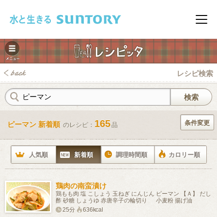
このページの本文へ移動
メニ
レシピ検索
165
条件変更
ピーマン 新着順
のレシピ：
品
みレシピ
人気順
新着順
調理時間順
カロリー順
鶏肉の南蛮漬け
鶏もも肉 塩 こしょう 玉ねぎ にんじん ピーマン 【Ａ】 だし
酢 砂糖 しょうゆ 赤唐辛子の輪切り 小麦粉 揚げ油
25分
636kcal