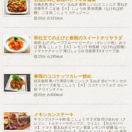
合挽き肉 赤ピーマン 玉ねぎ 春雨 しいたけ ニンニク 青ねぎ
赤唐辛子 ごま油 【Ａ】 しょうゆ 酒 粉黒糖（なければ砂
糖） ごま油 こしょう コチュジャン
20分
321kcal
和仕立てのえびと春雨のスイートチリサラダ
春雨 えび グレープフルーツ ピーマン（オレンジ色） みつ
ば 酒 塩 こしょう 【Ａ】 レモン汁 粉黒糖（なければ砂糖）
トマトケチャップ 薄口しょうゆ 豆板醤 EXオリーブ油
25分
285kcal
春雨のココナッツカレー炒め
緑豆春雨 豚バラ薄切り肉 ニンニク 玉ねぎ 赤ピーマン セロ
リ オリーブ油 塩 こしょう 【Ａ】 ココナッツミルク カレー
粉 チリインオイル
20分
600kcal
メキシカンステーキ
牛ランプステーキ肉 塩 こしょう サラダ油 付け合わせ（ク
レソン、トルティーヤチップス、ライム） 【サルサソー
ス】 トマト 紫玉ねぎ ピーマン 香菜 レモン汁 砂糖 塩 ペッ
パーソース 【ワカモーレ】 アボカド トマト レモン汁 香菜