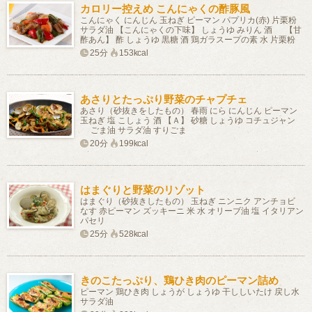
カロリー控えめ こんにゃくの酢豚風
こんにゃく にんじん 玉ねぎ ピーマン パプリカ(赤) 片栗粉
サラダ油 【こんにゃくの下味】 しょうゆ みりん 酒 【甘
酢あん】 酢 しょうゆ 黒糖 酒 鶏ガラスープの素 水 片栗粉
25分
153kcal
あさりとたっぷり野菜のチャプチェ
あさり（砂抜きをしたもの） 春雨 にら にんじん ピーマン
玉ねぎ 塩 こしょう 酒 【Ａ】 砂糖 しょうゆ コチュジャン
ごま油 サラダ油 すりごま
20分
199kcal
はまぐりと野菜のリゾット
はまぐり（砂抜きしたもの） 玉ねぎ ニンニク アンチョビ
なす 赤ピーマン ズッキーニ 米 水 オリーブ油 塩 イタリアン
パセリ
25分
528kcal
きのこたっぷり、鶏ひき肉のピーマン詰め
ピーマン 鶏ひき肉 しょうが しょうゆ 干ししいたけ 戻し水
サラダ油