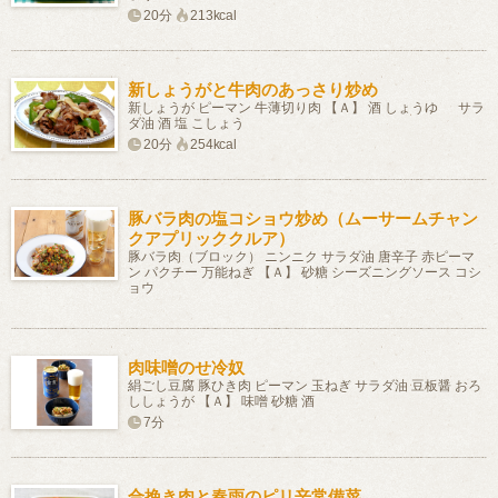
20分
213kcal
新しょうがと牛肉のあっさり炒め
新しょうが ピーマン 牛薄切り肉 【Ａ】 酒 しょうゆ サラ
ダ油 酒 塩 こしょう
20分
254kcal
豚バラ肉の塩コショウ炒め（ムーサームチャン
クアプリッククルア）
豚バラ肉（ブロック） ニンニク サラダ油 唐辛子 赤ピーマ
ン パクチー 万能ねぎ 【Ａ】 砂糖 シーズニングソース コシ
ョウ
肉味噌のせ冷奴
絹ごし豆腐 豚ひき肉 ピーマン 玉ねぎ サラダ油 豆板醤 おろ
ししょうが 【Ａ】 味噌 砂糖 酒
7分
合挽き肉と春雨のピリ辛常備菜