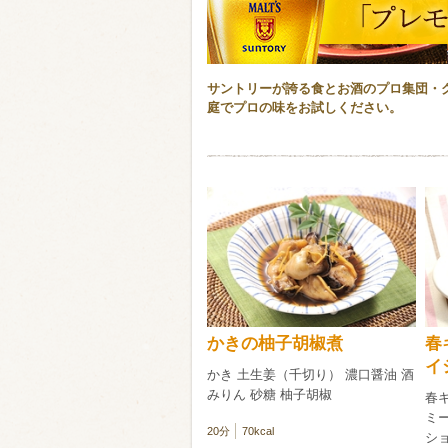
類・穀物
サントリーが誇る食とお酒のプロ集団・
ビール
ハイボール（
庭でプロの味をお試しください。
赤ワイン
白ワイン
かきの柚子胡椒煮
春
イ
かき 土生姜（千切り） 濃口醤油 酒
みりん 砂糖 柚子胡椒
春
ミ
20分
70kcal
ショ