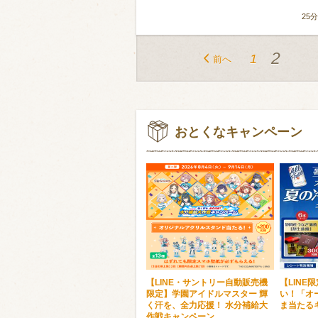
25分
2
1
前へ
おとくなキャンペーン
【LINE・サントリー自動販売機
【LINE
限定】学園アイドルマスター 輝
い！「オ
く汗を、全力応援！ 水分補給大
ま当たる
作戦キャンペーン