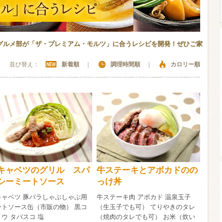
グルメ部が「ザ・プレミアム・モルツ」に合うレシピを開発！ぜひご家
ウイスキー）
ウイスキー・ブランデー
焼酎
並び替え：
新着順
｜
調理時間順
｜
カロリー順
検索
キャベツのグリル スパ
牛ステーキとアボカドのの
シーミートソース
っけ丼
キャベツ 豚バラしゃぶしゃぶ用
牛ステーキ肉 アボカド 温泉玉子
ートソース缶（市販の物） 黒コ
（生玉子でも可） てりやきのタレ
ウ タバスコ 塩
（焼肉のタレでも可） お米（炊い