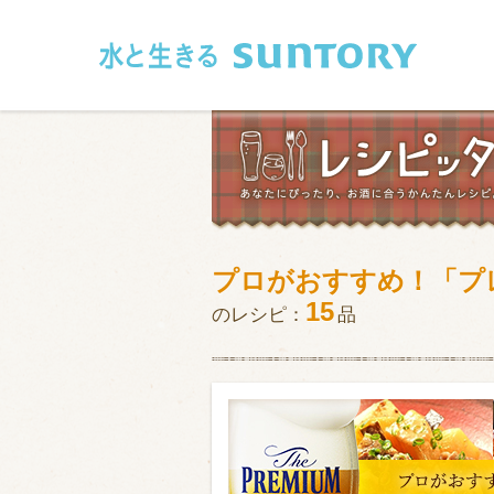
このページの本文へ移動
プロがおすすめ！「プ
和食
洋食
15
のレシピ：
品
フレンチ
アジア・エス
肉
魚介類
卵・乳製品
豆腐・豆類
お米・麺
その他