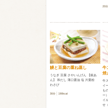
20分
鰻と豆腐の重ね蒸し
牛
焼
うなぎ 豆腐 さやいんげん 【銀あ
ん】 和だし 薄口醤油 塩 片栗粉
牛ス
わさび
イ
も
30分
190kcal
ー
イ
せ