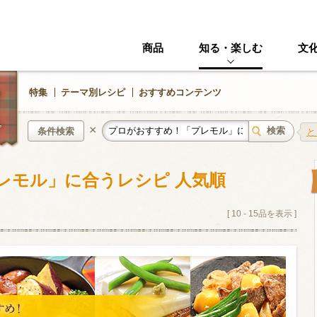
商品
知る・楽しむ
文
特集
テーマ別レシピ
おすすめコンテンツ
×
条件検索
と
レモル」に合うレシピ 人気順
中華風
イタリアン
ニック
その他・創作料理
スイーツ
[
10
-
15
品を表示 ]
野菜・いも類
きのこ
加工食品系
くだもの