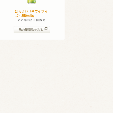
無添加のお
ほろよい〈キウイフィ
ほろよい〈レモネード
ン。スパー
ズ〉350ml缶
サワー〉350ml缶
シークヮー
7日新発売
2026年10月6日新発売
2026年10月6日新発売
350ml
他の新商品をみる