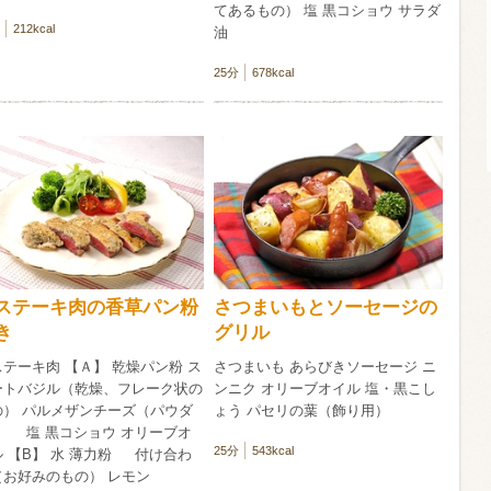
てあるもの） 塩 黒コショウ サラダ
212kcal
油
酸化防止剤
いしいワイ
25分
678kcal
クリング 〈
2026年7月
サー＆レモン〉
缶
ステーキ肉の香草パン粉
さつまいもとソーセージの
き
グリル
テーキ肉 【Ａ】 乾燥パン粉 ス
さつまいも あらびきソーセージ ニ
ートバジル（乾燥、フレーク状の
ンニク オリーブオイル 塩・黒こし
の） パルメザンチーズ（パウダ
ょう パセリの葉（飾り用）
） 塩 黒コショウ オリーブオ
25分
543kcal
ル 【B】 水 薄力粉 付け合わ
（お好みのもの） レモン