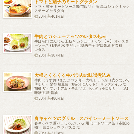
トマトと茄子のミートグラタン
トマト 茄子 ミートソース缶(市販品） 塩 黒コショウ ミック
スチーズ サラダ油
30分
461kcal
牛肉とカシューナッツのレタス包み
牛ばら肉 にんじん 玉ねぎ カシューナッツ 【Ａ】 オイスタ
ーソース 料理酒 水 本だし 七味唐辛子 濃口醤油 片栗粉
レタス
20分
387kcal
大根とくるくる牛バラ肉の味噌煮込み
牛肉（うす切りまたはバラ肉） 大根 しょうが（皮をむいて
薄切り） 昆布 焼豆腐（8等分にカット） サラダオイル 塩・
胡椒 ザ・プレミアム・モルツ 水 小ねぎ（小口切り） 【A】
味噌 砂糖 醤油
30分
480kcal
春キャベツのグリル スパイシーミートソース
春キャベツ 豚バラしゃぶしゃぶ用 ミートソース缶（市販の
物） 黒コショウ タバスコ 塩
20分
212kcal