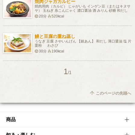
焼肉ジャガカルビー
焼肉用肉（カルビ） じゃがいも インゲン豆（またはキヌサ
ヤ） 玉ねぎ 糸こんにゃく 濃口醤油 酒 みりん 砂糖 和だし
20分
520kcal
鰻と豆腐の重ね蒸し
うなぎ 豆腐 さやいんげん 【銀あん】 和だし 薄口醤油 塩 片
栗粉 わさび
30分
190kcal
1
/1
このページの先頭へ
商品
商品TOP
知る・楽しむ