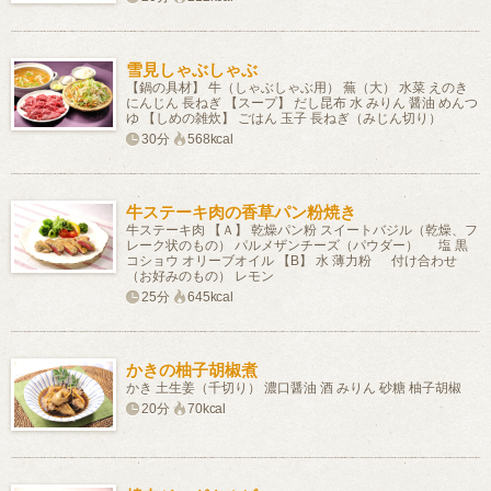
雪見しゃぶしゃぶ
【鍋の具材】 牛（しゃぶしゃぶ用） 蕪（大） 水菜 えのき
にんじん 長ねぎ 【スープ】 だし昆布 水 みりん 醤油 めんつ
ゆ 【しめの雑炊】 ごはん 玉子 長ねぎ（みじん切り）
30分
568kcal
牛ステーキ肉の香草パン粉焼き
牛ステーキ肉 【Ａ】 乾燥パン粉 スイートバジル（乾燥、フ
レーク状のもの） パルメザンチーズ（パウダー） 塩 黒
コショウ オリーブオイル 【B】 水 薄力粉 付け合わせ
（お好みのもの） レモン
25分
645kcal
かきの柚子胡椒煮
かき 土生姜（千切り） 濃口醤油 酒 みりん 砂糖 柚子胡椒
20分
70kcal