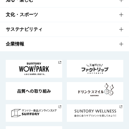
商品一覧
知る・楽しむTOP
文化・スポーツ
商品発売情報
キャンペーン
文化・スポーツTOP
サステナビリティ
栄養成分一覧
工場見学
サントリーホール
サステナビリティTOP
企業情報
お料理・お酒レシピ
サントリー美術館
トップメッセージ
企業情報TOP
地域情報
サントリーサンバーズ大阪
サントリーが考えるサステナビリティ経営
企業概要
東京サントリーサンゴリアス
ESG情報ポータル
グループ企業一覧
サントリースポーツ
サステナビリティストーリーズ
事業所一覧
採用情報