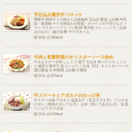
手仕込み贅沢牛コロッケ
男爵芋 国産牛コマ肉または粗挽肉 玉ねぎ 醤油 上白糖 牛乳
塩・黒胡椒 サラダ用合わせ野菜・キャベツの千切りなど ト
マト ウスターソース パン粉 卵 薄力粉 ドレッシング（お好
みのもの） 揚げ油 酢 サラダオイル
30分
380kcal
牛肉と初夏野菜のオイスターソース炒め
牛ももステーキ肉 ししとう 茄子 玉ねぎ 赤パプリカ ニンニ
ク 輪切り唐辛子 塩コショウ ごま油 【A】 オイスターソース
濃口醤油 水 料理酒 上白糖 片栗粉
20分
325kcal
牛ステーキとアボカドののっけ丼
牛ステーキ肉 アボカド 温泉玉子（生玉子でも可） てりやき
のタレ（焼肉のタレでも可） お米（炊いてあるもの） 塩 黒
コショウ サラダ油
25分
678kcal