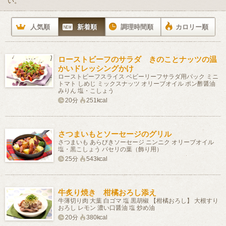
い。
人気順
新着順
調理時間順
カロリー順
ローストビーフのサラダ きのことナッツの温
かいドレッシングかけ
ローストビーフスライス ベビーリーフサラダ用パック ミニ
トマト しめじ ミックスナッツ オリーブオイル ポン酢醤油
みりん 塩・こしょう
20分
251kcal
さつまいもとソーセージのグリル
さつまいも あらびきソーセージ ニンニク オリーブオイル
塩・黒こしょう パセリの葉（飾り用）
25分
543kcal
牛炙り焼き 柑橘おろし添え
牛薄切り肉 大葉 白ゴマ 塩 黒胡椒 【柑橘おろし】 大根すり
おろし レモン 濃い口醤油 塩 炒め油
20分
380kcal