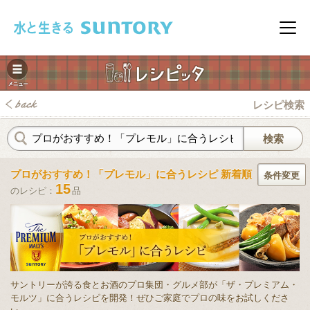
このページの本文へ移動
メニ
レシピ検索
プロがおすすめ！「プレモル」に合うレシピ 新着順
条件変更
15
のレシピ：
品
みレシピ
サントリーが誇る食とお酒のプロ集団・グルメ部が「ザ・プレミアム・
モルツ」に合うレシピを開発！ぜひご家庭でプロの味をお試しくださ