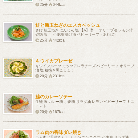
25分
644kcal
鮭と新玉ねぎのエスカベッシュ
さけ 新玉ねぎ にんじん 塩 【A】 酢 オリーブ油 レモン汁
砂糖 塩 小麦粉 揚げ油 ベビーリーフ（あれば）
25分
442kcal
キウイカプレーゼ
キウイフルーツ モッツアレラチーズ ベビーリーフ オリーブ
油 塩 粗挽き黒こしょう
20分
231kcal
鮭のカレーソテー
生鮭 塩 カレー粉 小麦粉 サラダ油 レモン ベビーリーフ ミニ
トマト
20分
167kcal
ラム肉の香味ダレ焼き
ラム肉（骨付き） しょうが ニンニク 塩 小麦粉 サラダ油