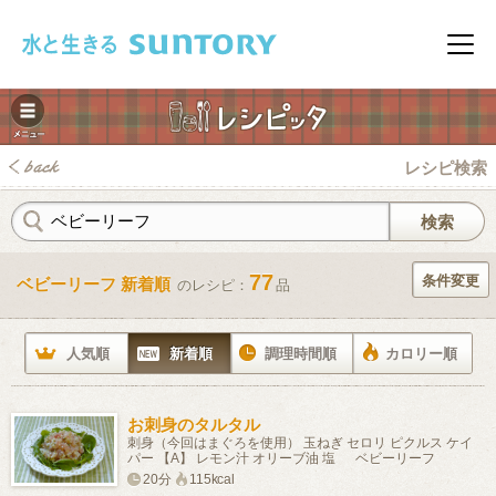
このページの本文へ移動
メニ
レシピ検索
77
条件変更
ベビーリーフ 新着順
のレシピ：
品
みレシピ
人気順
新着順
調理時間順
カロリー順
お刺身のタルタル
刺身（今回はまぐろを使用） 玉ねぎ セロリ ピクルス ケイ
パー 【A】 レモン汁 オリーブ油 塩 ベビーリーフ
20分
115kcal