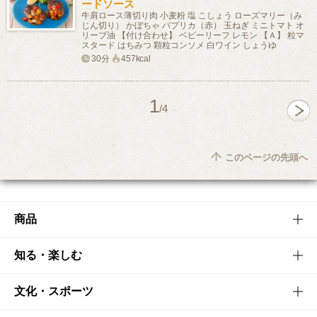
ードソース
牛肩ロース薄切り肉 小麦粉 塩 こしょう ローズマリー（み
じん切り） かぼちゃ パプリカ（赤） 玉ねぎ ミニトマト オ
リーブ油 【付け合わせ】 ベビーリーフ レモン 【Ａ】 粒マ
スタード はちみつ 顆粒コンソメ 白ワイン しょうゆ
30分
457kcal
1
/4
このページの先頭へ
商品
商品TOP
知る・楽しむ
商品一覧
知る・楽しむTOP
文化・スポーツ