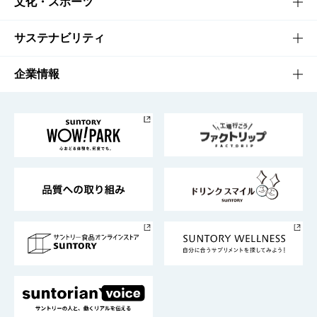
知る・楽しむTOP
文化・スポーツ
商品発売情報
キャンペーン
文化・スポーツTOP
サステナビリティ
栄養成分一覧
工場見学
サントリーホール
サステナビリティTOP
企業情報
お料理・お酒レシピ
サントリー美術館
トップメッセージ
企業情報TOP
地域情報
サントリーサンバーズ大阪
サントリーが考えるサステナビリティ経営
企業概要
東京サントリーサンゴリアス
ESG情報ポータル
グループ企業一覧
サントリースポーツ
サステナビリティストーリーズ
事業所一覧
採用情報