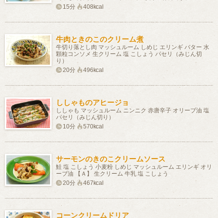
15分
408kcal
牛肉ときのこのクリーム煮
牛切り落とし肉 マッシュルーム しめじ エリンギ バター 水
顆粒コンソメ 生クリーム 塩 こしょう パセリ（みじん切
り）
20分
496kcal
ししゃものアヒージョ
ししゃも マッシュルーム ニンニク 赤唐辛子 オリーブ油 塩
パセリ（みじん切り）
10分
570kcal
サーモンのきのこクリームソース
鮭 塩 こしょう 小麦粉 しめじ マッシュルーム エリンギ オリ
ーブ油 【Ａ】 生クリーム 牛乳 塩 こしょう
20分
467kcal
コーンクリームドリア