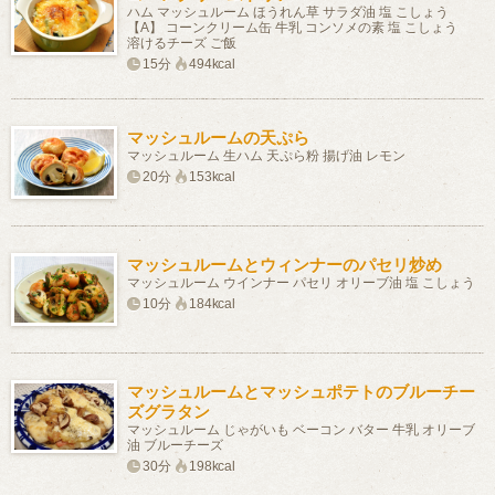
ハム マッシュルーム ほうれん草 サラダ油 塩 こしょう
【A】 コーンクリーム缶 牛乳 コンソメの素 塩 こしょう
溶けるチーズ ご飯
15分
494kcal
マッシュルームの天ぷら
マッシュルーム 生ハム 天ぷら粉 揚げ油 レモン
20分
153kcal
マッシュルームとウィンナーのパセリ炒め
マッシュルーム ウインナー パセリ オリーブ油 塩 こしょう
10分
184kcal
マッシュルームとマッシュポテトのブルーチー
ズグラタン
マッシュルーム じゃがいも ベーコン バター 牛乳 オリーブ
油 ブルーチーズ
30分
198kcal