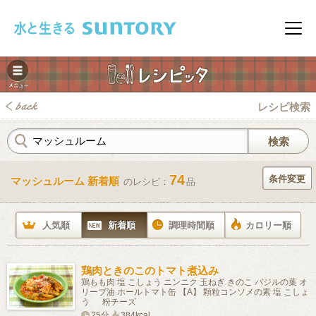
このページの本文へ移動
メニ
レシピ検索
74
条件変更
マッシュルーム 新着順
のレシピ：
品
みレシピ
人気順
新着順
調理時間順
カロリー順
鶏肉ときのこのトマト煮込み
鶏もも肉 塩 こしょう ニンニク 玉ねぎ きのこ バジルの葉 オ
リーブ油 ホールトマト缶 【A】 顆粒コンソメの素 塩 こしょ
う 粉チーズ
25分
384kcal