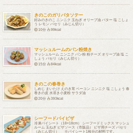
きのこのガリバタソテー
好みのきのこ ニンニク 玉ねぎ オリーブ油 バター 塩 こしょ
う レモン パセリ（みじん切り）
10分
99kcal
マッシュルームのパン粉焼き
マッシュルーム ニンニク パン粉 粉チーズ オリーブ油 塩 こ
しょう パセリ（みじん切り）
15分
84kcal
きのこの春巻き
しめじ まいたけ えのき茸 ベーコン ニンニク 塩 こしょう 春
巻きの皮 水溶き小麦粉 サラダ油
20分
393kcal
シーフードパイピザ
冷凍パイシート（18×18cm） シーフードミックス マッシュ
ルーム 玉ねぎ ピザソース（市販品） ピザ用チーズ パセリ
（みじん切り） ※パイシート1枚分の材料です。