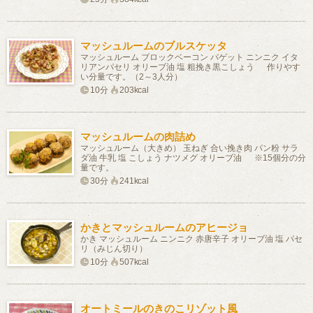
マッシュルームのブルスケッタ
マッシュルーム ブロックベーコン バゲット ニンニク イタ
リアンパセリ オリーブ油 塩 粗挽き黒こしょう 作りやす
い分量です。（2～3人分）
10分
203kcal
マッシュルームの肉詰め
マッシュルーム（大きめ） 玉ねぎ 合い挽き肉 パン粉 サラ
ダ油 牛乳 塩 こしょう ナツメグ オリーブ油 ※15個分の分
量です。
30分
241kcal
かきとマッシュルームのアヒージョ
かき マッシュルーム ニンニク 赤唐辛子 オリーブ油 塩 パセ
リ（みじん切り）
10分
507kcal
オートミールのきのこリゾット風