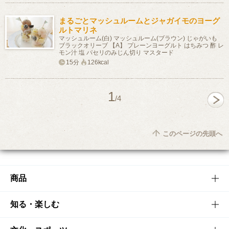
まるごとマッシュルームとジャガイモのヨーグ
ルトマリネ
マッシュルーム(白) マッシュルーム(ブラウン) じゃがいも
ブラックオリーブ 【A】 プレーンヨーグルト はちみつ 酢 レ
モン汁 塩 パセリのみじん切り マスタード
15分
126kcal
1
/4
このページの先頭へ
商品
商品TOP
知る・楽しむ
商品一覧