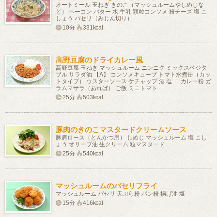
オートミール 玉ねぎ きのこ（マッシュルームやしめじな
ど） ベーコン バター 水 牛乳 顆粒コンソメ 粉チーズ 塩 こ
しょう パセリ（みじん切り）
10分
331kcal
高野豆腐のドライカレー風
高野豆腐 玉ねぎ マッシュルーム ニンニク ミックスベジタ
ブル サラダ油 【A】 コンソメキューブ トマト水煮缶（カッ
トタイプ） ウスターソース ケチャップ 酒 塩 カレー粉 ガ
ラムマサラ（あれば） ご飯 ミニトマト
25分
503kcal
豚肉のきのこマスタードクリームソース
豚肩ロース（とんかつ用） しめじ マッシュルーム 塩 こし
ょう オリーブ油 生クリーム 粒マスタード
25分
540kcal
マッシュルームのパセリフライ
マッシュルーム パセリ 天ぷら粉 パン粉 揚げ油 塩
15分
416kcal