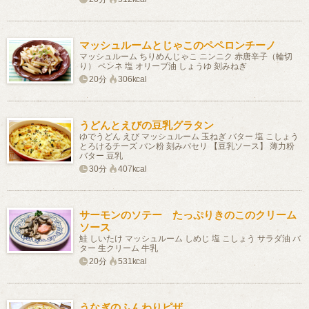
マッシュルームとじゃこのペペロンチーノ
マッシュルーム ちりめんじゃこ ニンニク 赤唐辛子（輪切
り） ペンネ 塩 オリーブ油 しょうゆ 刻みねぎ
20分
306kcal
うどんとえびの豆乳グラタン
ゆでうどん えび マッシュルーム 玉ねぎ バター 塩 こしょう
とろけるチーズ パン粉 刻みパセリ 【豆乳ソース】 薄力粉
バター 豆乳
30分
407kcal
サーモンのソテー たっぷりきのこのクリーム
ソース
鮭 しいたけ マッシュルーム しめじ 塩 こしょう サラダ油 バ
ター 生クリーム 牛乳
20分
531kcal
うなぎのふんわりピザ