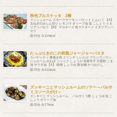
秋色ブルスケッタ 2種
マッシュルーム スモークサーモン バゲット にんにく 【A】
玉ねぎのみじん切り レモン汁 オリーブ油 塩 こしょう イタ
リアンパセリ 【B】 マヨネーズ 粒マスタード イタリアンパ
セリ
15分
114kcal
たっぷりきのこの和風ジャージャーパスタ
スパゲッティ 豚挽き肉 エリンギ しいたけ ブランウンマッ
シュルーム 白ねぎ ニンニク しょうが 赤唐辛子 片栗粉 ごま
油 サラダ油 【A】 味噌 しょうゆ 酒 砂糖 かつおだし
25分
611kcal
ズッキーニとマッシュルームのソテー～バルサ
ミコソースがけ～
ズッキーニ マッシュルーム バルサミコ酢 しょうゆ 塩 こ
しょう オリーブ油
20分
77kcal