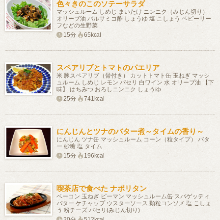
色々きのこのソテーサラダ
マッシュルーム しめじ まいたけ ニンニク（みじん切り）
オリーブ油 バルサミコ酢 しょうゆ 塩 こしょう ベビーリー
フなどの生野菜
15分
65kcal
スペアリブとトマトのパエリア
米 豚スペアリブ（骨付き） カットトマト缶 玉ねぎ マッシ
ュルーム しめじ レモン パセリ 白ワイン 水 オリーブ油 【下
味】 はちみつ おろしニンニク しょうゆ
25分
741kcal
にんじんとツナのバター煮～タイムの香り～
にんじん ツナ缶 マッシュルーム コーン（粒タイプ） バタ
ー 砂糖 塩 タイム
15分
196kcal
喫茶店で食べた ナポリタン
ベーコン 玉ねぎ ピーマン マッシュルーム缶 スパゲッティ
バター ケチャップ ウスターソース 顆粒コンソメ 塩 こしょ
う 粉チーズ パセリ(みじん切り)
20分
512kcal