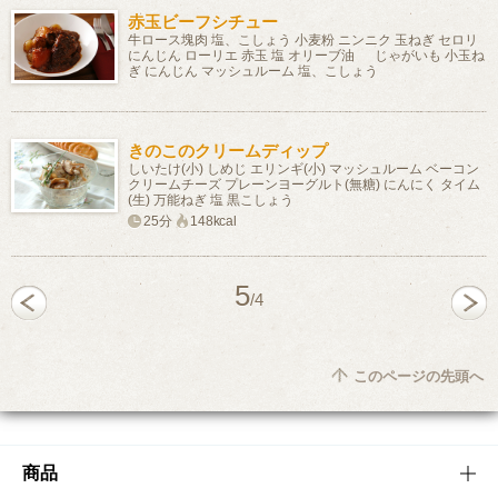
赤玉ビーフシチュー
牛ロース塊肉 塩、こしょう 小麦粉 ニンニク 玉ねぎ セロリ
にんじん ローリエ 赤玉 塩 オリーブ油 じゃがいも 小玉ね
ぎ にんじん マッシュルーム 塩、こしょう
きのこのクリームディップ
しいたけ(小) しめじ エリンギ(小) マッシュルーム ベーコン
クリームチーズ プレーンヨーグルト(無糖) にんにく タイム
(生) 万能ねぎ 塩 黒こしょう
25分
148kcal
5
/4
このページの先頭へ
商品