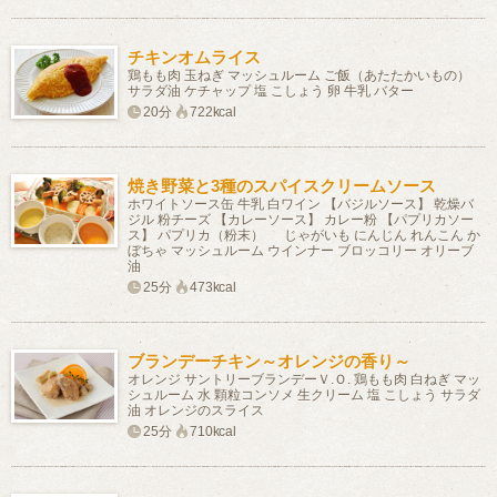
チキンオムライス
鶏もも肉 玉ねぎ マッシュルーム ご飯（あたたかいもの）
サラダ油 ケチャップ 塩 こしょう 卵 牛乳 バター
20分
722kcal
焼き野菜と3種のスパイスクリームソース
ホワイトソース缶 牛乳 白ワイン 【バジルソース】 乾燥バ
ジル 粉チーズ 【カレーソース】 カレー粉 【パプリカソー
ス】 パプリカ（粉末） じゃがいも にんじん れんこん か
ぼちゃ マッシュルーム ウインナー ブロッコリー オリーブ
油
25分
473kcal
ブランデーチキン～オレンジの香り～
オレンジ サントリーブランデーＶ.Ｏ. 鶏もも肉 白ねぎ マッ
シュルーム 水 顆粒コンソメ 生クリーム 塩 こしょう サラダ
油 オレンジのスライス
25分
710kcal