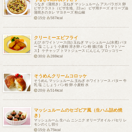
うなぎ（蒲焼き） 玉ねぎ マッシュルーム アスパラガス 卵
ピザクラスト（ピザ生地、22㎝） ピザ用チーズ オリーブ油
蒲焼きのタレ マヨネーズ 粉山椒
15分
587kcal
クリーミーエビフライ
えび ホワイトソース(缶) 玉ねぎ マッシュルーム(水煮) バタ
ー 塩 こしょう 小麦粉 溶き卵 パン粉 揚げ油 【トマトソー
ス】 ケチャップ トマトジュース にんじん ブロッコリー
30分
288kcal
そうめんクリームコロッケ
そうめん マッシュルーム 玉ねぎ ホワイトソース バター 牛
乳 塩 こしょう パン粉 卵 小麦粉 水
20分
514kcal
マッシュルームのセゴビア風（生ハム詰め焼
き）
マッシュルーム 生ハム ニンニク オリーブオイル パセリ レ
モンのくし切り
15分
75kcal