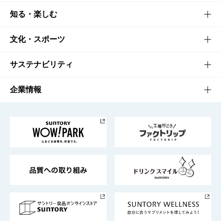
商品TOP
知る・楽しむ
商品一覧
知る・楽しむTOP
文化・スポーツ
商品発売情報
キャンペーン
文化・スポーツTOP
サステナビリティ
栄養成分一覧
工場見学
サントリーホール
サステナビリティTOP
企業情報
お料理・お酒レシピ
サントリー美術館
トップメッセージ
企業情報TOP
地域情報
サントリーサンバーズ大阪
サントリーが考えるサステナビリティ経営
企業概要
東京サントリーサンゴリアス
ESG情報ポータル
グループ企業一覧
サントリースポーツ
サステナビリティストーリーズ
事業所一覧
採用情報