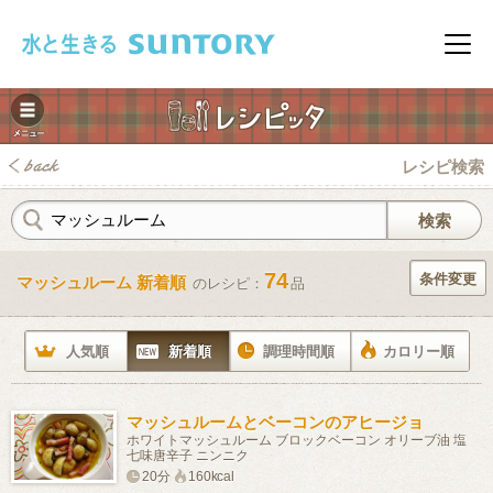
このページの本文へ移動
メニ
レシピ検索
74
条件変更
マッシュルーム 新着順
のレシピ：
品
みレシピ
人気順
新着順
調理時間順
カロリー順
マッシュルームとベーコンのアヒージョ
ホワイトマッシュルーム ブロックベーコン オリーブ油 塩
七味唐辛子 ニンニク
20分
160kcal