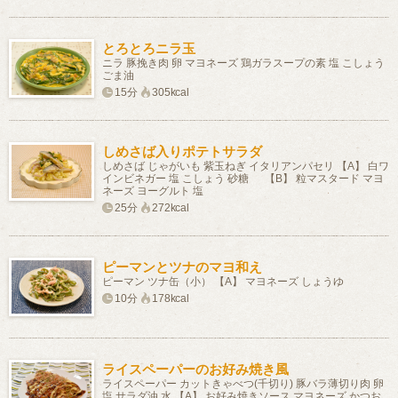
とろとろニラ玉
ニラ 豚挽き肉 卵 マヨネーズ 鶏ガラスープの素 塩 こしょう
ごま油
15分
305kcal
しめさば入りポテトサラダ
しめさば じゃがいも 紫玉ねぎ イタリアンパセリ 【A】 白ワ
インビネガー 塩 こしょう 砂糖 【B】 粒マスタード マヨ
ネーズ ヨーグルト 塩
25分
272kcal
ピーマンとツナのマヨ和え
ピーマン ツナ缶（小） 【A】 マヨネーズ しょうゆ
10分
178kcal
ライスペーパーのお好み焼き風
ライスペーパー カットきゃべつ(千切り) 豚バラ薄切り肉 卵
塩 サラダ油 水 【A】 お好み焼きソース マヨネーズ かつお