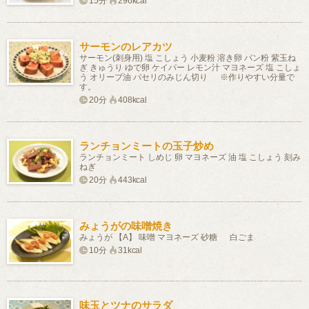
15分
296kcal
サーモンのレアカツ
サーモン(刺身用) 塩 こしょう 小麦粉 溶き卵 パン粉 紫玉ね
ぎ きゅうり ゆで卵 ケイパー レモン汁 マヨネーズ 塩 こしょ
う オリーブ油 パセリのみじん切り ※作りやすい分量で
す。
20分
408kcal
ランチョンミートの玉子炒め
ランチョンミート しめじ 卵 マヨネーズ 油 塩 こしょう 刻み
ねぎ
20分
443kcal
みょうがの味噌焼き
みょうが 【A】 味噌 マヨネーズ 砂糖 白ごま
10分
31kcal
味玉とツナのサラダ