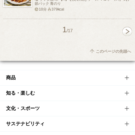
節パック 青のり
10分
379kcal
1
/17
このページの先頭へ
商品
商品TOP
知る・楽しむ
商品一覧
知る・楽しむTOP
文化・スポーツ
商品発売情報
キャンペーン
文化・スポーツTOP
サステナビリティ