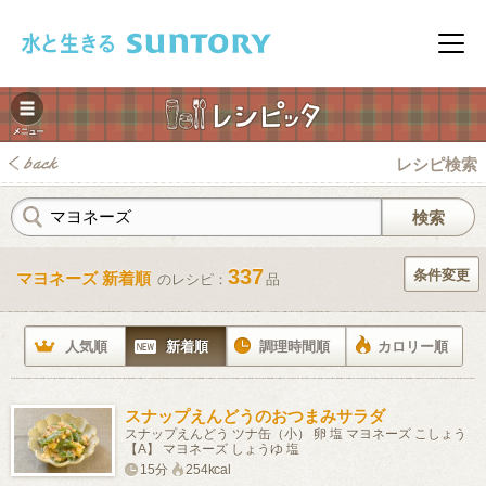
このページの本文へ移動
メニ
レシピ検索
337
条件変更
マヨネーズ 新着順
のレシピ：
品
みレシピ
人気順
新着順
調理時間順
カロリー順
スナップえんどうのおつまみサラダ
スナップえんどう ツナ缶（小） 卵 塩 マヨネーズ こしょう
【A】 マヨネーズ しょうゆ 塩
15分
254kcal