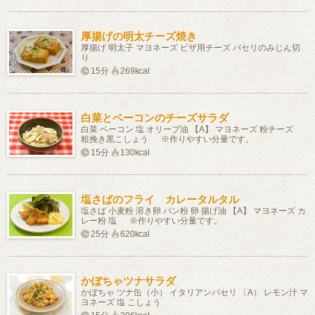
厚揚げの明太チーズ焼き
厚揚げ 明太子 マヨネーズ ピザ用チーズ パセリのみじん切
り
15分
269kcal
白菜とベーコンのチーズサラダ
白菜 ベーコン 塩 オリーブ油 【A】 マヨネーズ 粉チーズ
粗挽き黒こしょう ※作りやすい分量です。
15分
130kcal
塩さばのフライ カレータルタル
塩さば 小麦粉 溶き卵 パン粉 卵 揚げ油 【A】 マヨネーズ カ
レー粉 塩 ※作りやすい分量です。
25分
620kcal
かぼちゃツナサラダ
かぼちゃ ツナ缶（小） イタリアンパセリ 〔A） レモン汁 マ
ヨネーズ 塩 こしょう