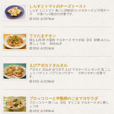
しらすとトマトのチーズトースト
しらす ミニトマト 食パン(8枚切り) マヨネーズ ピザ用チー
ズ ※食パン2枚分の分量です。
10分
297kcal
てりたまチキン
鶏もも肉 卵 片栗粉 マヨネーズ サラダ油 【A】 砂糖 みりん
酒 しょうゆ 刻みねぎ
30分
551kcal
えびアボカドタルタル
アボカド 玉ねぎ ゆで玉子 えび マヨネーズ レモン汁 塩 こし
ょう バゲット パプリカパウダー ※作りやすい分量で
す。
15分
223kcal
ブロッコリーと半熟卵のごまマヨサラダ
ブロッコリー 卵 ハム 【A】 すりごま マヨネーズ ポン酢し
ょうゆ
10分
290kcal