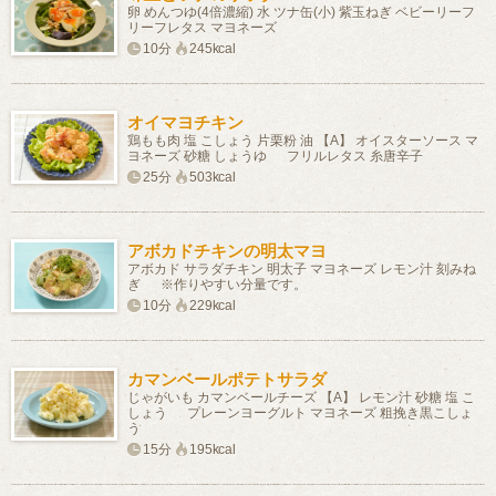
卵 めんつゆ(4倍濃縮) 水 ツナ缶(小) 紫玉ねぎ ベビーリーフ
リーフレタス マヨネーズ
10分
245kcal
オイマヨチキン
鶏もも肉 塩 こしょう 片栗粉 油 【A】 オイスターソース マ
ヨネーズ 砂糖 しょうゆ フリルレタス 糸唐辛子
25分
503kcal
アボカドチキンの明太マヨ
アボカド サラダチキン 明太子 マヨネーズ レモン汁 刻みね
ぎ ※作りやすい分量です。
10分
229kcal
カマンベールポテトサラダ
じゃがいも カマンベールチーズ 【A】 レモン汁 砂糖 塩 こ
しょう プレーンヨーグルト マヨネーズ 粗挽き黒こしょ
う
15分
195kcal