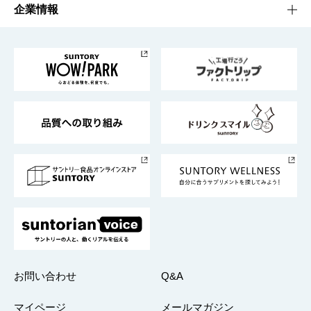
栄養成分一覧
工場見学
サントリーホール
サステナビリティTOP
企業情報
お料理・お酒レシピ
サントリー美術館
トップメッセージ
企業情報TOP
地域情報
サントリーサンバーズ大阪
サントリーが考えるサステナビリティ経営
企業概要
東京サントリーサンゴリアス
ESG情報ポータル
グループ企業一覧
サントリースポーツ
サステナビリティストーリーズ
事業所一覧
採用情報
お問い合わせ
Q&A
マイページ
メールマガジン