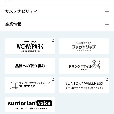
商品発売情報
キャンペーン
文化・スポーツTOP
サステナビリティ
栄養成分一覧
工場見学
サントリーホール
サステナビリティTOP
企業情報
お料理・お酒レシピ
サントリー美術館
トップメッセージ
企業情報TOP
地域情報
サントリーサンバーズ大阪
サントリーが考えるサステナビリティ経営
企業概要
東京サントリーサンゴリアス
ESG情報ポータル
グループ企業一覧
サントリースポーツ
サステナビリティストーリーズ
事業所一覧
採用情報