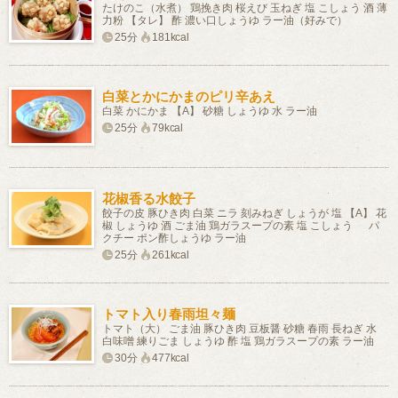
たけのこ（水煮） 鶏挽き肉 桜えび 玉ねぎ 塩 こしょう 酒 薄
力粉 【タレ】 酢 濃い口しょうゆ ラー油（好みで）
25分
181kcal
白菜とかにかまのピリ辛あえ
白菜 かにかま 【A】 砂糖 しょうゆ 水 ラー油
25分
79kcal
花椒香る水餃子
餃子の皮 豚ひき肉 白菜 ニラ 刻みねぎ しょうが 塩 【A】 花
椒 しょうゆ 酒 ごま油 鶏ガラスープの素 塩 こしょう パ
クチー ポン酢しょうゆ ラー油
25分
261kcal
トマト入り春雨坦々麺
トマト（大） ごま油 豚ひき肉 豆板醤 砂糖 春雨 長ねぎ 水
白味噌 練りごま しょうゆ 酢 塩 鶏ガラスープの素 ラー油
30分
477kcal