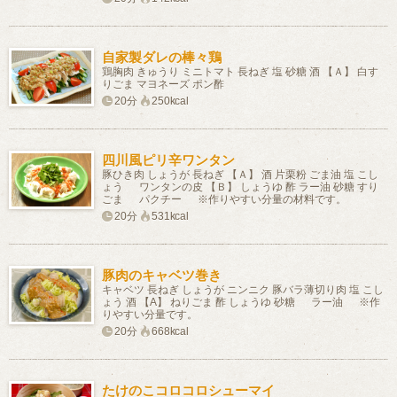
自家製ダレの棒々鶏
鶏胸肉 きゅうり ミニトマト 長ねぎ 塩 砂糖 酒 【Ａ】 白す
りごま マヨネーズ ポン酢
20分
250kcal
四川風ピリ辛ワンタン
豚ひき肉 しょうが 長ねぎ 【Ａ】 酒 片栗粉 ごま油 塩 こし
ょう ワンタンの皮 【Ｂ】 しょうゆ 酢 ラー油 砂糖 すり
ごま パクチー ※作りやすい分量の材料です。
20分
531kcal
豚肉のキャベツ巻き
キャベツ 長ねぎ しょうが ニンニク 豚バラ薄切り肉 塩 こし
ょう 酒 【A】 ねりごま 酢 しょうゆ 砂糖 ラー油 ※作
りやすい分量です。
20分
668kcal
たけのこコロコロシューマイ