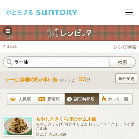
このページの本文へ移動
メニ
レシピ検索
53
条件変更
ラー油 調理時間が早い順
のレシピ：
品
みレシピ
人気順
新着順
調理時間順
カロリー順
もやしときくらげのナムル風
もやし きくらげ [A] 白すりごま おろしニンニク しょうゆ 酢
ごま油
15分
143kcal