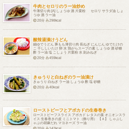
牛肉とセロリのラー油炒め
牛薄切り肉 [A] しょうゆ 酒 片栗粉 セロリ サラダ油 しょ
うゆ 酒 ラー油
20分
298kcal
酸辣湯漬けうどん
細ゆでうどん 豚もも薄切り肉 長ねぎ にんじん ゆでたけの
こ 干ししいたけ 卵 水 鶏がらスープの素 しょうゆ 酒 砂糖
酢 ラー油 塩 こしょう 片栗粉 水 刻みねぎ
20分
459kcal
きゅうりと白ねぎのラー油漬け
きゅうり 白ねぎ ラー油 しょうゆ 酢 塩 砂糖
20分
40kcal
ローストビーフとアボカドの生春巻き
ローストビーフスライス アボカド レタスの葉 オニオンスラ
イス 生春巻きの皮 ミニトマト（飾り用） 【Ａ】 しゃぶし
ゃぶの胡麻だれ マヨネーズ ラー油
20分
142kcal