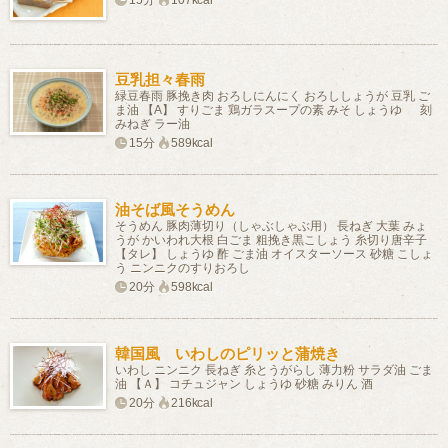
15分
107kcal
豆乳担々春雨
緑豆春雨 豚挽き肉 おろしにんにく おろししょうが 豆乳 ご
ま油 【A】 すりごま 鶏ガラスープの素 みそ しょうゆ 刻
みねぎ ラー油
15分
589kcal
油そば風そうめん
そうめん 豚肉薄切り（しゃぶしゃぶ用） 長ねぎ 大葉 みょ
うが かいわれ大根 白ごま 粗挽き黒こしょう 糸切り唐辛子
【タレ】 しょうゆ 酢 ごま油 オイスターソース 砂糖 こしょ
う ニンニクのすりおろし
20分
598kcal
韓国風 いわしのピリッと蒲焼き
いわし ニンニク 長ねぎ 糸とうがらし 薄力粉 サラダ油 ごま
油 【Ａ】 コチュジャン しょうゆ 砂糖 みりん 酒
20分
216kcal