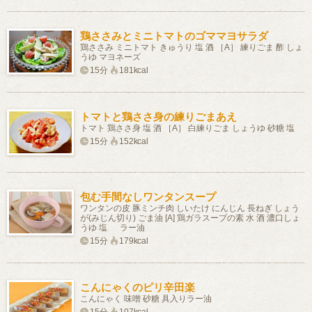
鶏ささみとミニトマトのゴママヨサラダ
鶏ささみ ミニトマト きゅうり 塩 酒 ［A］ 練りごま 酢 しょ
うゆ マヨネーズ
15分
181kcal
トマトと鶏ささ身の練りごまあえ
トマト 鶏ささ身 塩 酒 ［A］ 白練りごま しょうゆ 砂糖 塩
15分
152kcal
包む手間なしワンタンスープ
ワンタンの皮 豚ミンチ肉 しいたけ にんじん 長ねぎ しょう
が(みじん切り) ごま油 [A] 鶏ガラスープの素 水 酒 濃口しょ
うゆ 塩 ラー油
15分
179kcal
こんにゃくのピリ辛田楽
こんにゃく 味噌 砂糖 具入りラー油