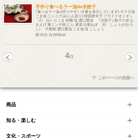
手作り食べるラー油de水餃子
｢食べるラー油｣(作りやすい分量を表示しています) サラダ油
ごま油 ニンニク(みじん切り) 韓国唐辛子 フライドオニオン
〔A〕 白いりごま 砂糖 塩 濃口醤油 ｢水餃子｣ 餃子の皮 む
きえび 豚ミンチ肉 にら 香菜 白髪ねぎ 〔B〕 しょうが(おろ
し) 片栗粉 濃口醤油 ごま油 塩 こしょう
30分
260kcal
4
/3
このページの先頭へ
商品
商品TOP
知る・楽しむ
商品一覧
知る・楽しむTOP
文化・スポーツ